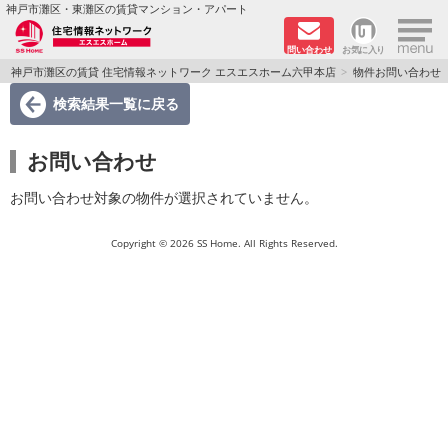
×
神戸市灘区・東灘区の賃貸マンション・アパート
問い合わせ
お気に入り
TOPページ
神戸市灘区の賃貸 住宅情報ネットワーク エスエスホーム六甲本店
物件お問い合わせ
検索結果一覧
に戻る
新着物件
お問い合わせ
学生さん向け物件
お問い合わせ対象の物件が選択されていません。
敷金·礼金０円特集
Copyright © 2026 SS Home. All Rights Reserved.
ペット飼育可物件
路線·駅から探す
地域から探す
地図から探す