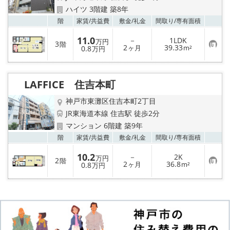
ハイツ 3階建 築8年
お気
階
家賃/
共益費
敷金/
礼金
間取り/
専有面積
11.0
－
1LDK
万円
3
階
お
2
39.33
0.8
ヶ月
m²
万円
気
に
入
り
LAFFICE 住吉本町
登
録
神戸市東灘区住吉本町2丁目
JR東海道本線 住吉駅 徒歩2分
マンション 6階建 築9年
お気
階
家賃/
共益費
敷金/
礼金
間取り/
専有面積
10.2
－
2K
万円
2
階
お
2
36.8
0.8
ヶ月
m²
万円
気
に
入
り
登
録