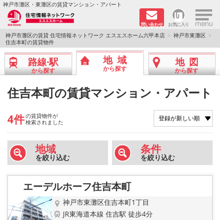
×
神戸市灘区・東灘区の賃貸マンション・アパート
問い合わせ
お気に入り
TOPページ
神戸市灘区の賃貸 住宅情報ネットワーク エスエスホーム六甲本店
神戸市東灘区
住吉本町の賃貸物件
新着物件
地域
路線·駅
地図
から探す
から探す
から探す
学生さん向け物件
住吉本町の賃貸マンション・アパート
敷金·礼金０円特集
4件
の賃貸物件が
検索されました
ペット飼育可物件
地域
条件
路線·駅から探す
を絞り込む
を絞り込む
地域から探す
エーデルホーフ住吉本町
地図から探す
神戸市東灘区住吉本町1丁目
JR東海道本線 住吉駅 徒歩4分