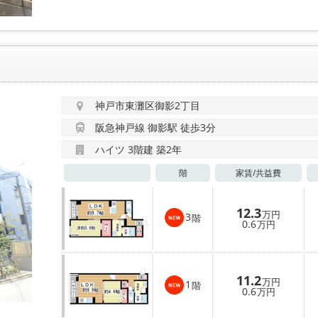
神戸市東灘区御影2丁目
阪急神戸線 御影駅 徒歩3分
ハイツ 3階建 築2年
階
家賃/
共益費
12.3
万円
3
階
0.6
万円
11.2
万円
1
階
0.6
万円