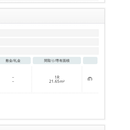
入
り
登
録
敷金/
礼金
間取り/
専有面積
お気に入り
－
1R
お
－
21.65
m²
気
に
入
り
登
録