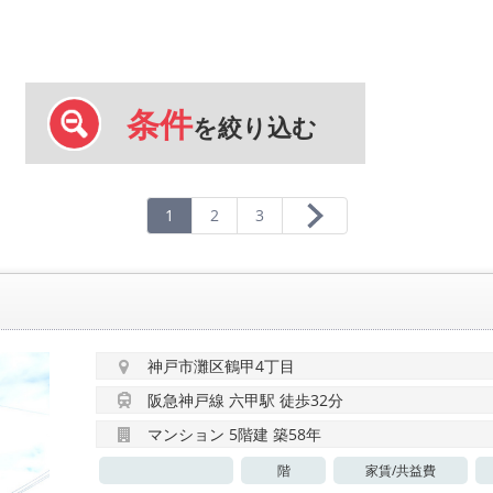
条件
を絞り込む
1
2
3
神戸市灘区鶴甲4丁目
阪急神戸線 六甲駅 徒歩32分
マンション 5階建 築58年
階
家賃/
共益費