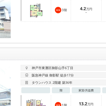
4.2
万円
3
階
－
神戸市東灘区御影山手6丁目
阪急神戸線 御影駅 徒歩17分
タウンハウス 2階建 築36年
階
家賃/
共益費
13.2
万円
1
階