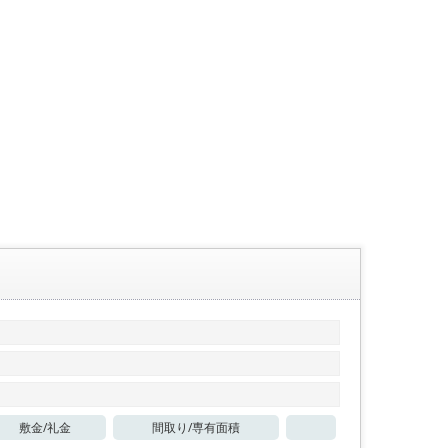
敷金/
礼金
間取り/
専有面積