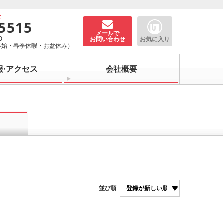
せ
-5515
メールで
0
お問い合わせ
お気に入り
年始・春季休暇・お盆休み）
報·アクセス
会社概要
並び順