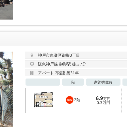
神戸市東灘区御影3丁目
阪急神戸線 御影駅 徒歩7分
アパート 2階建 築31年
階
家賃/
共益費
6.9
万円
2
階
0.3
万円