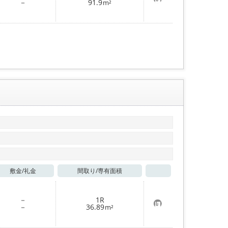
お
－
91.9
m²
気
に
入
り
登
録
敷金/
礼金
間取り/
専有面積
お気に入り
－
1R
お
－
36.89
m²
気
に
入