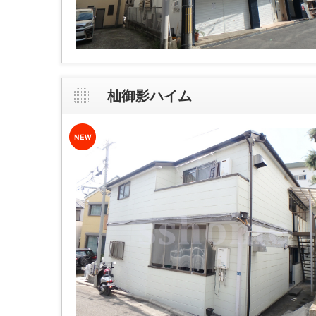
杣御影ハイム