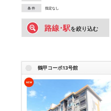
条 件
指定なし
路線･駅
を絞り込む
鶴甲コーポ13号館