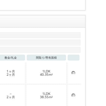
敷金/
礼金
間取り/
専有面積
お気に入り
1
1LDK
ヶ月
お
2
40.35
ヶ月
m²
気
に
入
り
登
－
1LDK
録
お
2
38.55
ヶ月
m²
気
に