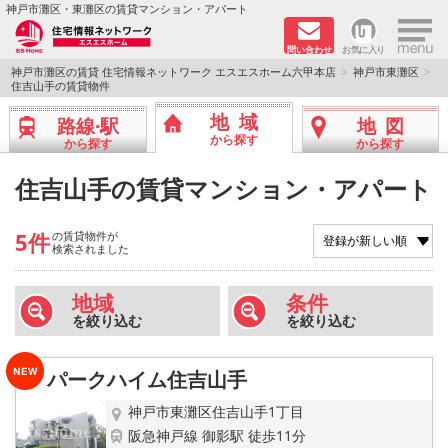
×
神戸市灘区・東灘区の賃貸マンション・アパート
問い合わせ
お気に入り
TOPページ
神戸市灘区の賃貸 住宅情報ネットワーク エスエスホーム六甲本店
神戸市東灘区
住吉山手の賃貸物件
新着物件
地域
路線·駅
地図
から探す
から探す
から探す
学生さん向け物件
住吉山手の賃貸マンション・アパート
敷金·礼金０円特集
5件
の賃貸物件が
検索されました
ペット飼育可物件
地域
条件
路線·駅から探す
を絞り込む
を絞り込む
地域から探す
パークハイム住吉山手
地図から探す
神戸市東灘区住吉山手1丁目
阪急神戸線 御影駅 徒歩11分