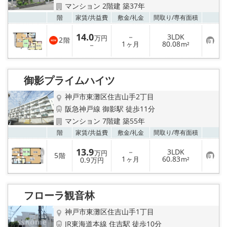
店舗情報·アクセス
マンション 2階建 築37年
お気
階
家賃/
共益費
敷金/
礼金
間取り/
専有面積
会社概要
14.0
－
3LDK
万円
2
階
お
1
80.08
－
ヶ月
m²
メールでお問い合わせ
気
に
入
り
御影プライムハイツ
登
録
神戸市東灘区住吉山手2丁目
阪急神戸線 御影駅 徒歩11分
マンション 7階建 築55年
お気
階
家賃/
共益費
敷金/
礼金
間取り/
専有面積
13.9
－
3LDK
万円
5
階
お
1
60.83
0.9
ヶ月
m²
万円
気
に
入
り
フローラ観音林
登
録
神戸市東灘区住吉山手1丁目
JR東海道本線 住吉駅 徒歩10分