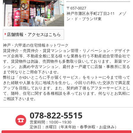
〒657-0027
神戸市灘区永手町2丁目2-11 メゾ
ン・ド・ブラン1F東
店舗情報・アクセスはこちら
神戸・六甲道の住宅情報ネットワーク
賃貸仲介・売買仲介・賃貸マンション管理・リノベーション・デザイナ
ーズ企画等、不動産全般に至る様々な業務を行う不動産総合管理会社で
す。賃貸物件は勿論、売買物件も多数取り扱いしております。 新築マン
ション、お薦め中古マンション、庭付き一戸建てに店舗・事務所に至る
まで何なりとご用命下さいませ。
弊社は「かゆいところに手が届くサービス」をモットーに今まで培って
きた経験や人脈を元に地域力を生かし、小回りの利いた交渉力で満足度
アップを目指しております。また、契約終了後もアフターサービスとし
て、随時、住宅に関する各種相談を承っております。何なりとお気軽に
ご相談下さいませ。
078-822-5515
営業時間：10:00～19:30
定休日：水曜日（年末年始・春季休暇・お盆休み）