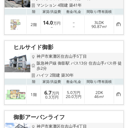
マンション 4階建 築41年
お気
階
家賃/
共益費
敷金/
礼金
間取り/
専有面積
14.0
－
3LDK
万円
2
階
お
－
90.87
－
m²
気
に
入
り
ヒルサイド御影
登
録
神戸市東灘区住吉山手5丁目
阪急神戸線 御影駅 バス13分 住吉山手バス停 徒
歩2分
ハイツ 2階建 築30年
お気
階
家賃/
共益費
敷金/
礼金
間取り/
専有面積
6.7
5.0
2DK
万円
万円
1
階
お
20.0
46
0.3
万円
m²
万円
気
に
入
り
御影アーバンライフ
登
録
神戸市東灘区住吉山手4丁目