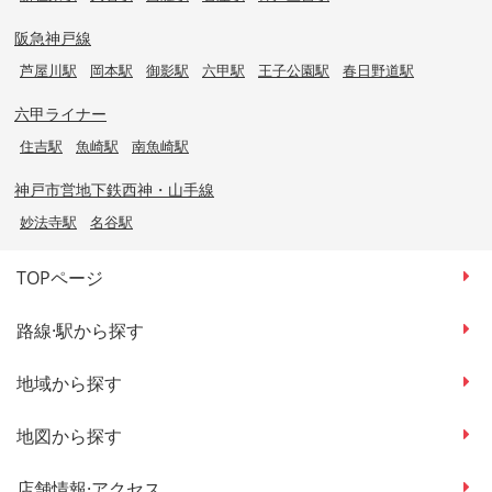
阪急神戸線
芦屋川駅
岡本駅
御影駅
六甲駅
王子公園駅
春日野道駅
六甲ライナー
住吉駅
魚崎駅
南魚崎駅
神戸市営地下鉄西神・山手線
妙法寺駅
名谷駅
TOPページ
路線·駅から探す
地域から探す
地図から探す
店舗情報·アクセス