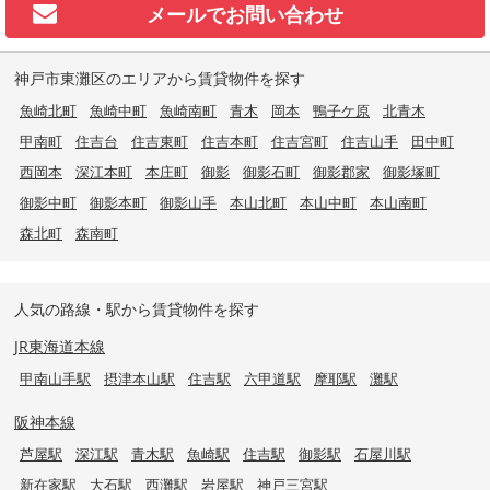
メールで
お問い合わせ
神戸市東灘区のエリアから賃貸物件を探す
魚崎北町
魚崎中町
魚崎南町
青木
岡本
鴨子ケ原
北青木
甲南町
住吉台
住吉東町
住吉本町
住吉宮町
住吉山手
田中町
西岡本
深江本町
本庄町
御影
御影石町
御影郡家
御影塚町
御影中町
御影本町
御影山手
本山北町
本山中町
本山南町
森北町
森南町
人気の路線・駅から賃貸物件を探す
JR東海道本線
甲南山手駅
摂津本山駅
住吉駅
六甲道駅
摩耶駅
灘駅
阪神本線
芦屋駅
深江駅
青木駅
魚崎駅
住吉駅
御影駅
石屋川駅
新在家駅
大石駅
西灘駅
岩屋駅
神戸三宮駅