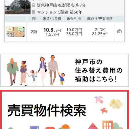
阪急神戸線 御影駅 徒歩7分
マンション 5階建 築58年
お気
階
家賃/
共益費
敷金/
礼金
間取り/
専有面積
10.8
10.0
2LDK
万円
万円
2
階
お
35.0
81.25
1.5
万円
m²
万円
気
に
入
り
登
録