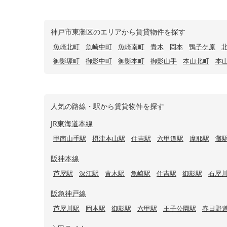
神戸市東灘区のエリアから賃貸物件を探す
魚崎北町
魚崎中町
魚崎南町
青木
岡本
鴨子ケ原
御影塚町
御影中町
御影本町
御影山手
本山北町
本
人気の路線・駅から賃貸物件を探す
JR東海道本線
甲南山手駅
摂津本山駅
住吉駅
六甲道駅
摩耶駅
灘
阪神本線
芦屋駅
深江駅
青木駅
魚崎駅
住吉駅
御影駅
石屋
阪急神戸線
芦屋川駅
岡本駅
御影駅
六甲駅
王子公園駅
春日野