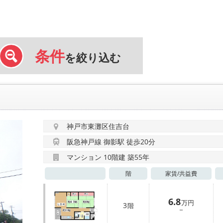
条件
を絞り込む
神戸市東灘区住吉台
阪急神戸線 御影駅 徒歩20分
マンション 10階建 築55年
階
家賃/
共益費
6.8
万円
3
階
－