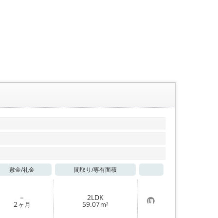
敷金/
礼金
間取り/
専有面積
お気に入り
－
2LDK
お
2
59.07
ヶ月
m²
気
に