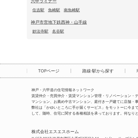
六甲ライナー
住吉駅
魚崎駅
南魚崎駅
神戸市営地下鉄西神・山手線
妙法寺駅
名谷駅
TOPページ
路線·駅から探す
神戸・六甲道の住宅情報ネットワーク
賃貸仲介・売買仲介・賃貸マンション管理・リノベーション・デ
マンション、お薦め中古マンション、庭付き一戸建てに店舗・
弊社は「かゆいところに手が届くサービス」をモットーに今ま
して、随時、住宅に関する各種相談を承っております。何なり
株式会社エスエスホーム