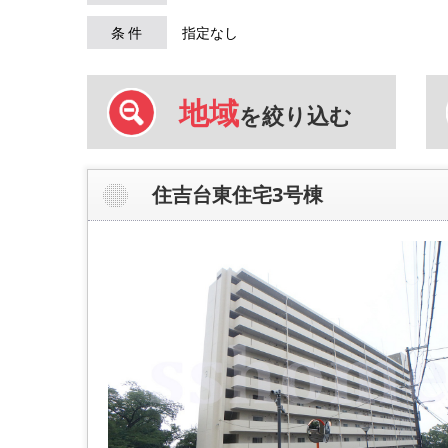
条 件
指定なし
地域
を絞り込む
住吉台東住宅3号棟