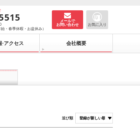
せ
-5515
メールで
0
お問い合わせ
お気に入り
年始・春季休暇・お盆休み）
報·アクセス
会社概要
並び順