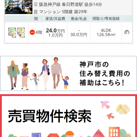
店舗情報·アクセス
阪急神戸線 春日野道駅 徒歩14分
マンション 5階建 築29年
会社概要
お気
階
家賃/
共益費
敷金/
礼金
間取り/
専有面積
24.0
－
4LDK
メールでお問い合わせ
万円
4
階
お
30.0
126.58
1.0
万円
m²
万円
気
に
入
り
登
録