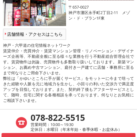
〒657-0027
神戸市灘区永手町2丁目2-11 メゾ
ン・ド・ブラン1F東
店舗情報・アクセスはこちら
神戸・六甲道の住宅情報ネットワーク
賃貸仲介・売買仲介・賃貸マンション管理・リノベーション・デザイナ
ーズ企画等、不動産全般に至る様々な業務を行う不動産総合管理会社で
す。賃貸物件は勿論、売買物件も多数取り扱いしております。 新築マン
ション、お薦め中古マンション、庭付き一戸建てに店舗・事務所に至る
まで何なりとご用命下さいませ。
弊社は「かゆいところに手が届くサービス」をモットーに今まで培って
きた経験や人脈を元に地域力を生かし、小回りの利いた交渉力で満足度
アップを目指しております。また、契約終了後もアフターサービスとし
て、随時、住宅に関する各種相談を承っております。何なりとお気軽に
ご相談下さいませ。
078-822-5515
営業時間：10:00～19:30
定休日：水曜日（年末年始・春季休暇・お盆休み）