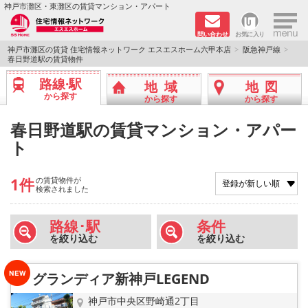
×
神戸市灘区・東灘区の賃貸マンション・アパート
問い合わせ
お気に入り
TOPページ
神戸市灘区の賃貸 住宅情報ネットワーク エスエスホーム六甲本店
阪急神戸線
春日野道駅の賃貸物件
新着物件
路線·駅
地域
地図
から探す
から探す
から探す
学生さん向け物件
春日野道駅の賃貸マンション・アパー
ト
敷金·礼金０円特集
ペット飼育可物件
1件
の賃貸物件が
検索されました
路線·駅から探す
路線･駅
条件
を絞り込む
を絞り込む
地域から探す
グランディア新神戸LEGEND
地図から探す
神戸市中央区野崎通2丁目