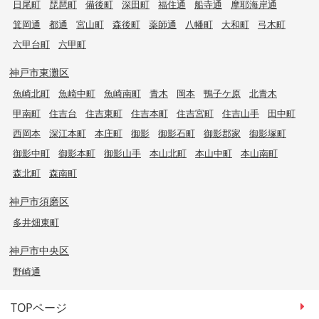
日尾町
琵琶町
備後町
深田町
福住通
船寺通
摩耶海岸通
箕岡通
都通
宮山町
森後町
薬師通
八幡町
大和町
弓木町
六甲台町
六甲町
神戸市東灘区
魚崎北町
魚崎中町
魚崎南町
青木
岡本
鴨子ケ原
北青木
甲南町
住吉台
住吉東町
住吉本町
住吉宮町
住吉山手
田中町
西岡本
深江本町
本庄町
御影
御影石町
御影郡家
御影塚町
御影中町
御影本町
御影山手
本山北町
本山中町
本山南町
森北町
森南町
神戸市須磨区
多井畑東町
神戸市中央区
野崎通
TOPページ