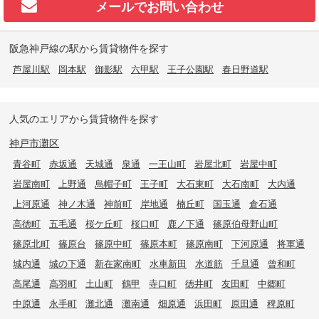
メールで
お問い合わせ
阪急神戸線の駅から賃貸物件を探す
芦屋川駅
岡本駅
御影駅
六甲駅
王子公園駅
春日野道駅
人気のエリアから賃貸物件を探す
神戸市灘区
青谷町
赤坂通
天城通
泉通
一王山町
岩屋北町
岩屋中町
岩屋南町
上野通
烏帽子町
王子町
大石東町
大石南町
大内通
上河原通
神ノ木通
神前町
岸地通
楠丘町
国玉通
倉石通
高徳町
五毛通
桜ケ丘町
桜口町
鹿ノ下通
篠原伯母野山町
篠原北町
篠原台
篠原中町
篠原本町
篠原南町
下河原通
将軍通
城内通
城の下通
新在家南町
水車新田
水道筋
千旦通
曾和町
高尾通
高羽町
土山町
鶴甲
寺口町
徳井町
友田町
中郷町
中原通
永手町
灘北通
灘南通
畑原通
浜田町
原田通
稗原町