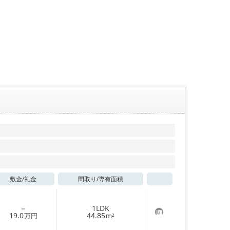
敷金/
礼金
間取り/
専有面積
お気に入り
－
1LDK
お
19.0
44.85
万円
m²
気
に