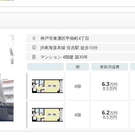
神戸市東灘区甲南町4丁目
JR東海道本線 住吉駅 徒歩10分
マンション 4階建 築30年
階
家賃/
共益費
6.3
万円
4
階
0.5
万円
6.2
万円
4
階
0.5
万円