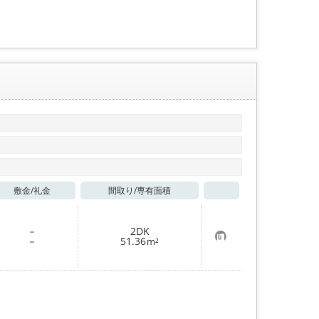
登
録
敷金/
礼金
間取り/
専有面積
お気に入り
－
2DK
お
－
51.36
m²
気
に
入
り
登
録