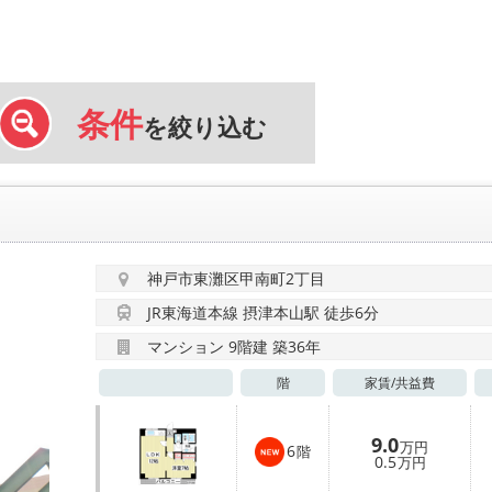
条件
を絞り込む
神戸市東灘区甲南町2丁目
JR東海道本線 摂津本山駅 徒歩6分
マンション 9階建 築36年
階
家賃/
共益費
9.0
万円
6
階
0.5
万円