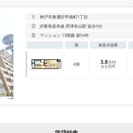
神戸市東灘区甲南町1丁目
JR東海道本線 摂津本山駅 徒歩9分
マンション 13階建 築54年
階
家賃/
共益費
3.8
万円
4
階
0.5
万円
賃貸特集