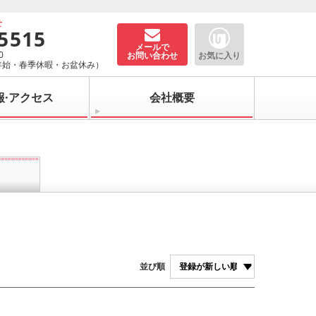
せ
-5515
メールで
0
お問い合わせ
お気に入り
年始・春季休暇・お盆休み）
報·アクセス
会社概要
並び順