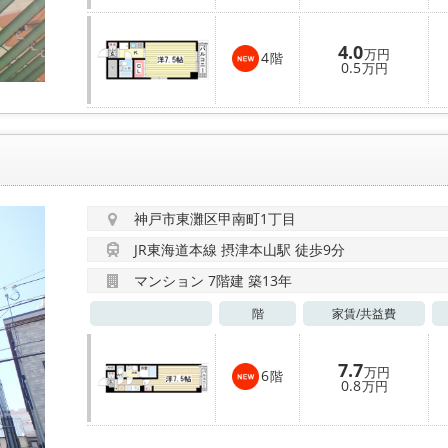
4.0
万円
4
階
0.5
万円
神戸市東灘区甲南町1丁目
JR東海道本線 摂津本山駅 徒歩9分
マンション 7階建 築13年
階
家賃/
共益費
7.7
万円
6
階
0.8
万円