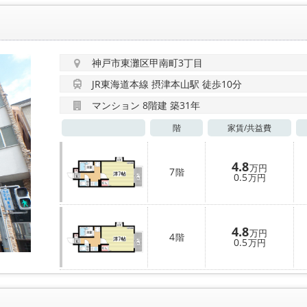
神戸市東灘区甲南町3丁目
JR東海道本線 摂津本山駅 徒歩10分
マンション 8階建 築31年
階
家賃/
共益費
4.8
万円
7
階
0.5
万円
4.8
万円
4
階
0.5
万円