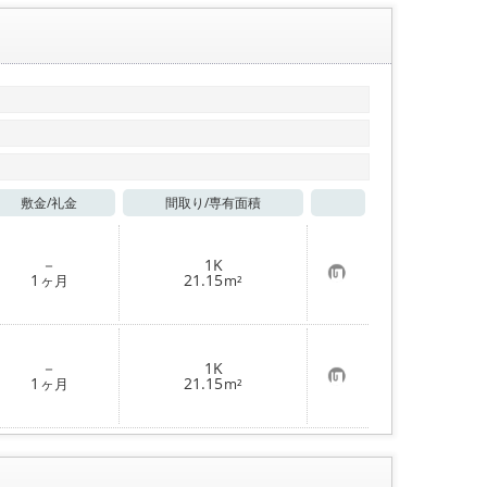
登
録
敷金/
礼金
間取り/
専有面積
お気に入り
－
1K
お
1
21.15
ヶ月
m²
気
に
入
り
登
－
1K
録
お
1
21.15
ヶ月
m²
気
に
入
り
登
録