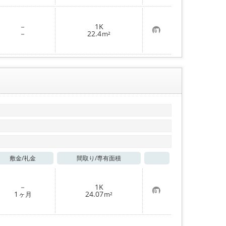
入
り
登
－
1K
録
お
－
22.4
m²
気
に
入
り
登
録
敷金/
礼金
間取り/
専有面積
お気に入り
－
1K
お
1
24.07
ヶ月
m²
気
に
入
り