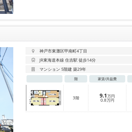
神戸市東灘区甲南町4丁目
JR東海道本線 住吉駅 徒歩14分
マンション 5階建 築29年
階
家賃/
共益費
9.1
万円
3
階
0.8
万円