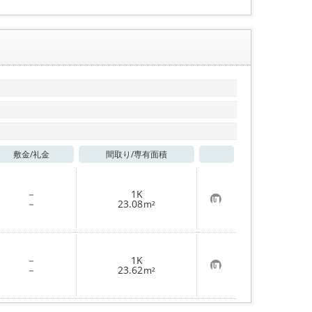
敷金/
礼金
間取り/
専有面積
お気に入り
－
1K
お
－
23.08
m²
気
に
入
り
登
－
1K
録
お
－
23.62
m²
気
に
入
り