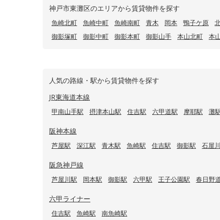
神戸市東灘区のエリアから賃貸物件を探す
魚崎北町
魚崎中町
魚崎南町
青木
岡本
鴨子ケ原
御影塚町
御影中町
御影本町
御影山手
本山北町
本
人気の路線・駅から賃貸物件を探す
JR東海道本線
甲南山手駅
摂津本山駅
住吉駅
六甲道駅
摩耶駅
灘
阪神本線
芦屋駅
深江駅
青木駅
魚崎駅
住吉駅
御影駅
石屋
阪急神戸線
芦屋川駅
岡本駅
御影駅
六甲駅
王子公園駅
春日野
六甲ライナー
住吉駅
魚崎駅
南魚崎駅