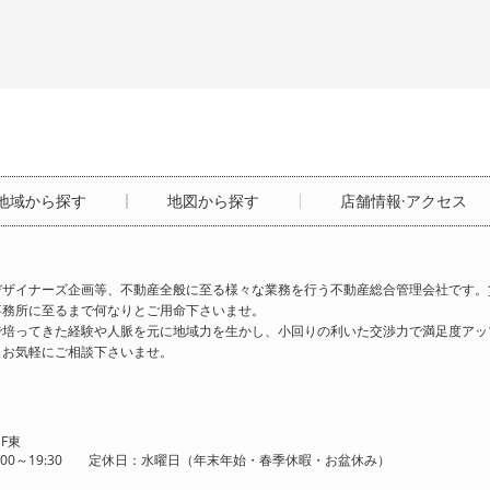
地域から探す
地図から探す
店舗情報·アクセス
ザイナーズ企画等、不動産全般に至る様々な業務を行う不動産総合管理会社です。
事務所に至るまで何なりとご用命下さいませ。
で培ってきた経験や人脈を元に地域力を生かし、小回りの利いた交渉力で満足度アッ
とお気軽にご相談下さいませ。
F東
時間：10:00～19:30 定休日：水曜日（年末年始・春季休暇・お盆休み）