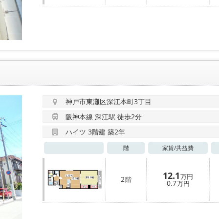
神戸市東灘区深江本町3丁目
阪神本線 深江駅 徒歩2分
ハイツ 3階建 築2年
階
家賃/
共益費
12.1
万円
2
階
0.7
万円