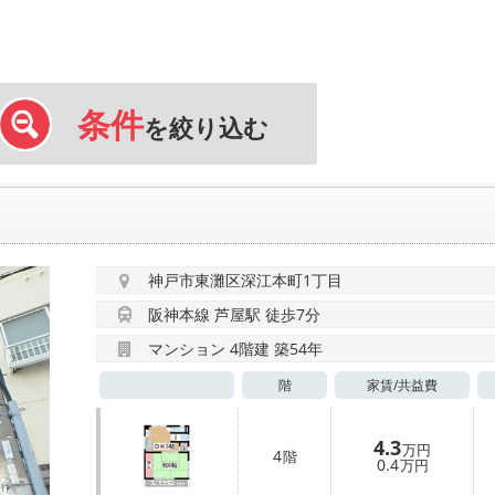
条件
を絞り込む
神戸市東灘区深江本町1丁目
阪神本線 芦屋駅 徒歩7分
マンション 4階建 築54年
階
家賃/
共益費
4.3
万円
4
階
0.4
万円