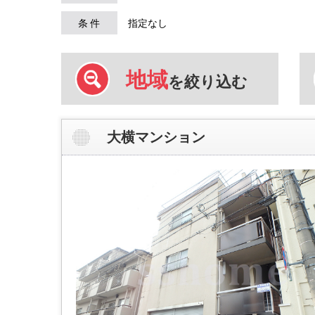
条 件
指定なし
地域
を絞り込む
大横マンション