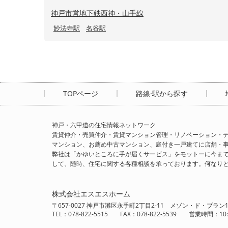
神戸市営地下鉄西神・山手線
妙法寺駅
名谷駅
TOPページ
路線·駅から探す
神戸・六甲道の住宅情報ネットワーク
賃貸仲介・売買仲介・賃貸マンション管理・リノベーション・デ
マンション、お薦め中古マンション、庭付き一戸建てに店舗・
弊社は「かゆいところに手が届くサービス」をモットーに今ま
して、随時、住宅に関する各種相談を承っております。何なり
株式会社エスエスホーム
〒657-0027 神戸市灘区永手町2丁目2-11 メゾン・ド・ブラン1
TEL：078-822-5515 FAX：078-822-5539 営業