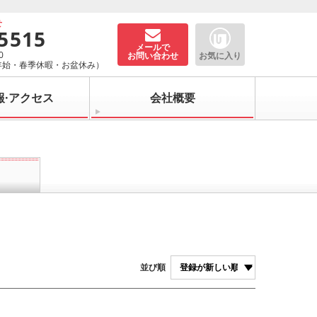
せ
-5515
メールで
0
お問い合わせ
お気に入り
年始・春季休暇・お盆休み）
報·アクセス
会社概要
並び順