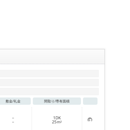
敷金/
礼金
間取り/
専有面積
お気に入り
－
1DK
お
－
25
m²
気
に