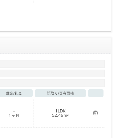
入
り
登
録
敷金/
礼金
間取り/
専有面積
お気に入り
－
1LDK
お
1
52.46
ヶ月
m²
気
に
入
り
登