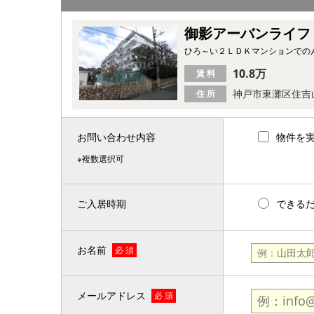
御影アーバンライフ
ひろ～い２ＬＤＫマンションでのん
10.8万
賃 料
神戸市東灘区住吉
住 所
お問い合わせ内容
物件を
※複数選択可
ご入居時期
できる
お名前
必 須
メールアドレス
必 須