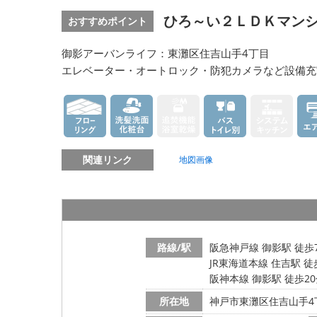
ひろ～い２ＬＤＫマンシ
おすすめポイント
御影アーバンライフ：東灘区住吉山手4丁目
エレベーター・オートロック・防犯カメラなど設備充
関連リンク
地図画像
路線/駅
阪急神戸線 御影駅 徒歩
JR東海道本線 住吉駅 徒
阪神本線 御影駅 徒歩2
所在地
神戸市東灘区住吉山手4