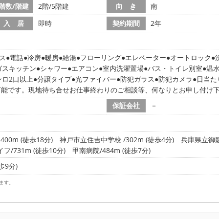
階数/階建
2階/5階建
向 き
南
入 居
即時
契約期間
2年
ス
電話
冷房
暖房
給湯
フローリング
エレベーター
オートロック
ガスキッチン
シャワー
エアコン
室内洗濯置場
バス・トイレ別室
温
ンロ2口以上
分譲タイプ
光ファイバー
防犯ガラス
防犯カメラ
日当た
可能です。現地待ち合せお仕事終わりのご相談等、何なりとお申し付け
保証会社
－
0m (徒歩18分)
神戸市立住吉中学校 /302m (徒歩4分)
兵庫県立御影高
フ/731m (徒歩10分)
甲南病院/484m (徒歩7分)
歩9分)
ます。