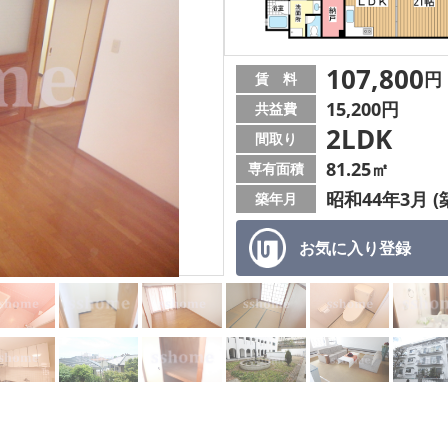
107,800
円
賃 料
15,200円
共益費
2LDK
間取り
81.25㎡
専有面積
昭和44年3月 (
築年月
お気に入り
登録