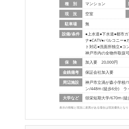
種 別
マンション
現 況
空室
駐車場
無
設備/条件
上水道
下水道
都市ガ
ナ
CATV
バルコニー
ト対応
洗面所独立
コ
神戸市内の全物件取扱
保 険
加入要 20,000円
金銭備考
保証会社加入要
周辺施設
神戸市立渦が森小学校/140
ン/448m (徒歩6分)
ライ
大学など
頌栄短期大学/670m (徒
表示の情報と現況に差異がある場合は現況優先となり