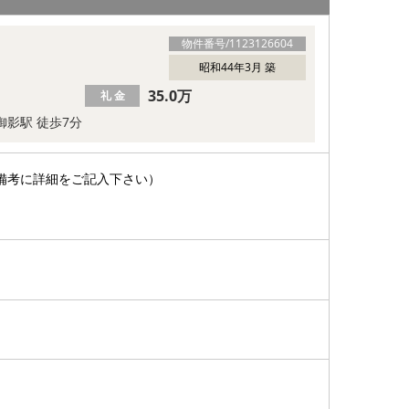
物件番号/
1123126604
昭和44年3月 築
35.0万
礼 金
御影駅 徒歩7分
備考に詳細をご記入下さい）