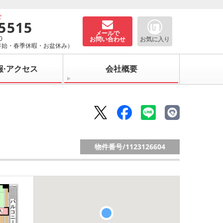
せ
-5515
メールで
0
お問い合わせ
お気に入り
年始・春季休暇・お盆休み）
報·アクセス
会社概要
物件番号/
1123126604