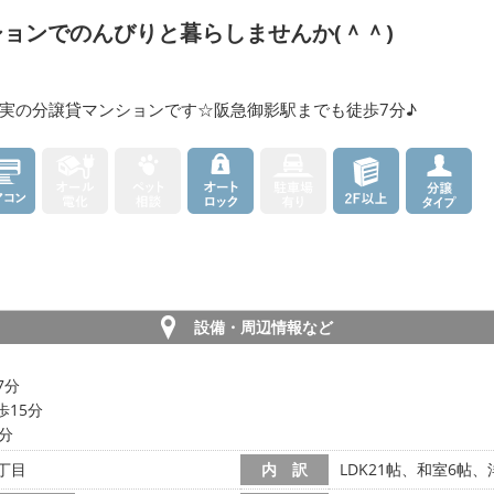
ョンでのんびりと暮らしませんか(＾＾)
実の分譲貸マンションです☆阪急御影駅までも徒歩7分♪
設備・周辺情報など
7分
歩15分
0分
丁目
内 訳
LDK21帖、和室6帖、洋