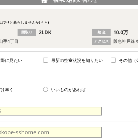
びりと暮らしませんか(＾＾)
2LDK
10.0万
間取り
敷 金
山手4丁目
阪急神戸線 
アクセス
実際に見たい
最新の空室状況を知りたい
その他（
だけ早く
いいものがあれば