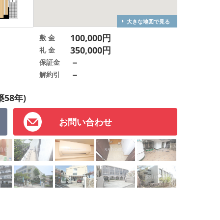
大きな地図で見る
100,000円
敷 金
350,000円
礼 金
－
保証金
－
解約引
築58年)
お問い合わせ