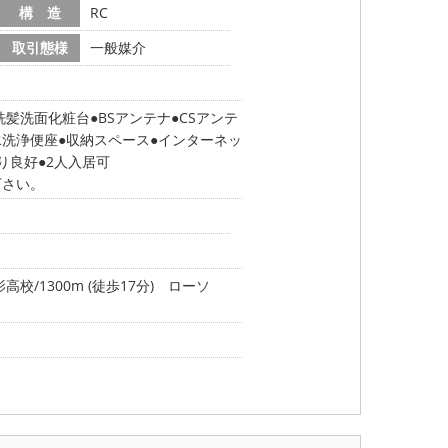
構 造
RC
取引態様
一般媒介
洗髪洗面化粧台
BSアンテナ
CSアンテ
水洗浄便座
収納スペース
インターネッ
り良好
2人入居可
下さい。
校/1300m (徒歩17分)
ローソ