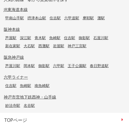
JR東海道本線
甲南山手駅
摂津本山駅
住吉駅
六甲道駅
摩耶駅
灘駅
阪神本線
芦屋駅
深江駅
青木駅
魚崎駅
住吉駅
御影駅
石屋川駅
新在家駅
大石駅
西灘駅
岩屋駅
神戸三宮駅
阪急神戸線
芦屋川駅
岡本駅
御影駅
六甲駅
王子公園駅
春日野道駅
六甲ライナー
住吉駅
魚崎駅
南魚崎駅
神戸市営地下鉄西神・山手線
妙法寺駅
名谷駅
TOPページ