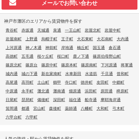
メールで
お問い合わせ
神戸市灘区のエリアから賃貸物件を探す
青谷町
赤坂通
天城通
泉通
一王山町
岩屋北町
岩屋中町
岩屋南町
上野通
烏帽子町
王子町
大石東町
大石南町
大内通
上河原通
神ノ木通
神前町
岸地通
楠丘町
国玉通
倉石通
高徳町
五毛通
桜ケ丘町
桜口町
鹿ノ下通
篠原伯母野山町
篠原北町
篠原台
篠原中町
篠原本町
篠原南町
下河原通
将軍通
城内通
城の下通
新在家南町
水車新田
水道筋
千旦通
曾和町
高尾通
高羽町
土山町
鶴甲
寺口町
徳井町
友田町
中郷町
中原通
永手町
灘北通
灘南通
畑原通
浜田町
原田通
稗原町
日尾町
琵琶町
備後町
深田町
福住通
船寺通
摩耶海岸通
箕岡通
都通
宮山町
森後町
薬師通
八幡町
大和町
弓木町
六甲台町
六甲町
人気の路線・駅から賃貸物件を探す