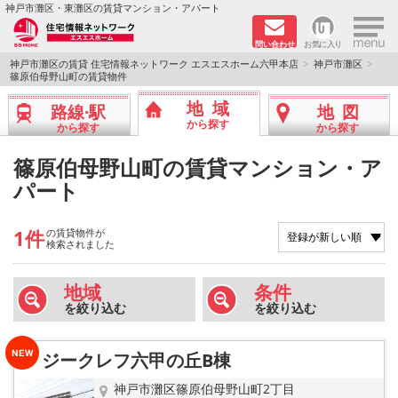
×
神戸市灘区・東灘区の賃貸マンション・アパート
問い合わせ
お気に入り
TOPページ
神戸市灘区の賃貸 住宅情報ネットワーク エスエスホーム六甲本店
神戸市灘区
篠原伯母野山町の賃貸物件
新着物件
地域
路線·駅
地図
から探す
から探す
から探す
学生さん向け物件
篠原伯母野山町の賃貸マンション・ア
パート
敷金·礼金０円特集
ペット飼育可物件
1件
の賃貸物件が
検索されました
路線·駅から探す
地域
条件
を絞り込む
を絞り込む
地域から探す
ジークレフ六甲の丘B棟
地図から探す
神戸市灘区篠原伯母野山町2丁目