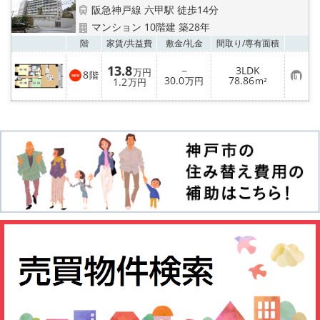
店舗情報·アクセス
阪急神戸線 六甲駅 徒歩14分
マンション 10階建 築28年
会社概要
お気
階
家賃/
共益費
敷金/
礼金
間取り/
専有面積
13.8
－
3LDK
メールでお問い合わせ
万円
8
階
お
30.0
78.86
1.2
万円
m²
万円
気
に
入
り
登
録