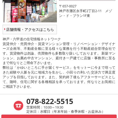
〒657-0027
神戸市灘区永手町2丁目2-11 メゾ
ン・ド・ブラン1F東
店舗情報・アクセスはこちら
神戸・六甲道の住宅情報ネットワーク
賃貸仲介・売買仲介・賃貸マンション管理・リノベーション・デザイナ
ーズ企画等、不動産全般に至る様々な業務を行う不動産総合管理会社で
す。賃貸物件は勿論、売買物件も多数取り扱いしております。 新築マン
ション、お薦め中古マンション、庭付き一戸建てに店舗・事務所に至る
まで何なりとご用命下さいませ。
弊社は「かゆいところに手が届くサービス」をモットーに今まで培って
きた経験や人脈を元に地域力を生かし、小回りの利いた交渉力で満足度
アップを目指しております。また、契約終了後もアフターサービスとし
て、随時、住宅に関する各種相談を承っております。何なりとお気軽に
ご相談下さいませ。
078-822-5515
営業時間：10:00～19:30
定休日：水曜日（年末年始・春季休暇・お盆休み）