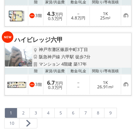
お気
階
家賃/
共益費
敷金/
礼金
間取り/
専有面積
4.3
－
1K
万円
3
階
お
4.8
25
0.5
万円
m²
万円
気
に
入
り
ハイビレッジ六甲
登
録
神戸市灘区篠原中町3丁目
阪急神戸線 六甲駅 徒歩7分
マンション 4階建 築17年
お気
階
家賃/
共益費
敷金/
礼金
間取り/
専有面積
6.7
－
1K
万円
3
階
お
－
26.91
0.3
m²
万円
気
に
入
り
登
録
1
2
3
4
5
6
7
8
9
10