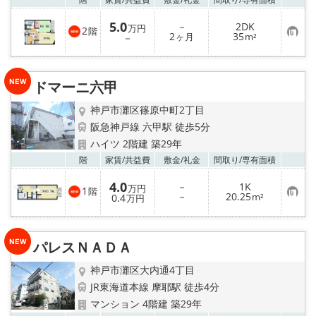
5.0
－
2DK
万円
2
階
お
2
35
－
ヶ月
m²
気
に
入
り
ドマーニ六甲
登
録
神戸市灘区篠原中町2丁目
阪急神戸線 六甲駅 徒歩5分
ハイツ 2階建 築29年
お気
階
家賃/
共益費
敷金/
礼金
間取り/
専有面積
4.0
－
1K
万円
1
階
お
－
20.25
0.4
m²
万円
気
に
入
り
パレスＮＡＤＡ
登
録
神戸市灘区大内通4丁目
JR東海道本線 摩耶駅 徒歩4分
マンション 4階建 築29年