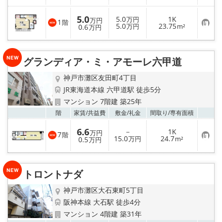
に
入
5.0
5.0
1K
り
万円
万円
1
階
お
5.0
23.75
登
0.6
万円
m²
万円
気
録
に
入
り
グランディア・ミ・アモーレ六甲道
登
録
神戸市灘区友田町4丁目
JR東海道本線 六甲道駅 徒歩5分
マンション 7階建 築25年
お気
階
家賃/
共益費
敷金/
礼金
間取り/
専有面積
6.6
－
1K
万円
7
階
お
15.0
24.7
0.5
万円
m²
万円
気
に
入
り
トロントナダ
登
録
神戸市灘区大石東町5丁目
阪神本線 大石駅 徒歩4分
マンション 4階建 築31年