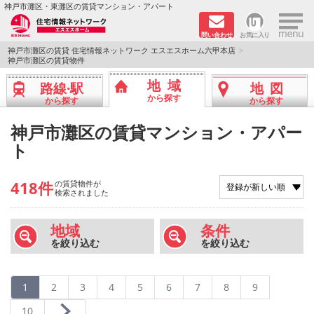
×
神戸市灘区・東灘区の賃貸マンション・アパート
問い合わせ
お気に入り
TOPページ
神戸市灘区の賃貸 住宅情報ネットワーク エスエスホーム六甲本店
神戸市灘区の賃貸物件
新着物件
地域
路線·駅
地図
から探す
から探す
から探す
学生さん向け物件
神戸市灘区の賃貸マンション・アパー
ト
敷金·礼金０円特集
ペット飼育可物件
418件
の賃貸物件が
検索されました
路線·駅から探す
地域
条件
を絞り込む
を絞り込む
地域から探す
地図から探す
1
2
3
4
5
6
7
8
9
10