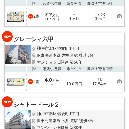
お気
階
家賃/
共益費
敷金/
礼金
間取り/
専有面積
7.2
－
1SDK
万円
2
階
お
1
30
0.3
ヶ月
m²
万円
気
に
入
り
グレーシィ六甲
登
録
神戸市灘区神前町1丁目
JR東海道本線 六甲道駅 徒歩5分
マンション 3階建 築56年
お気
階
家賃/
共益費
敷金/
礼金
間取り/
専有面積
4.0
－
1K
万円
3
階
お
10.0
17.84
－
万円
m²
気
に
入
り
シャトードール２
登
録
神戸市灘区備後町1丁目
JR東海道本線 六甲道駅 徒歩6分
マンション 5階建 築30年