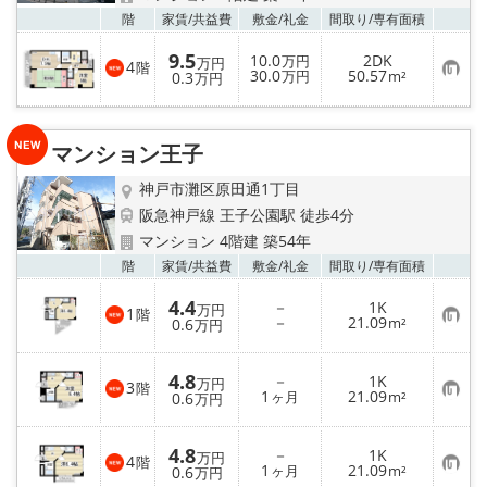
お気
階
家賃/
共益費
敷金/
礼金
間取り/
専有面積
9.5
10.0
2DK
万円
万円
4
階
お
30.0
50.57
0.3
万円
m²
万円
気
に
入
り
マンション王子
登
録
神戸市灘区原田通1丁目
阪急神戸線 王子公園駅 徒歩4分
マンション 4階建 築54年
お気
階
家賃/
共益費
敷金/
礼金
間取り/
専有面積
4.4
－
1K
万円
1
階
お
－
21.09
0.6
m²
万円
気
に
入
4.8
－
1K
り
万円
3
階
お
1
21.09
登
0.6
ヶ月
m²
万円
気
録
に
入
4.8
－
1K
り
万円
4
階
お
1
21.09
登
0.6
ヶ月
m²
万円
気
録