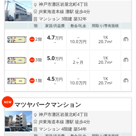
神戸市灘区岩屋北町4丁目
JR東海道本線 灘駅 徒歩4分
マンション 3階建 築32年
お気
階
家賃/
共益費
敷金/
礼金
間取り/
専有面積
4.7
－
1K
万円
2
階
お
10.0
20.7
－
万円
m²
気
に
入
5.0
－
1K
り
万円
3
階
お
2
20.7
登
－
ヶ月
m²
気
録
に
入
4.5
－
1K
り
万円
1
階
お
10.0
20.7
登
－
万円
m²
気
録
に
入
り
マツヤパークマンション
登
録
神戸市灘区岩屋北町4丁目
JR東海道本線 灘駅 徒歩4分
マンション 4階建 築54年
お気
階
家賃/
共益費
敷金/
礼金
間取り/
専有面積