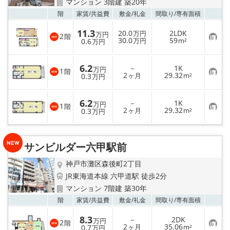
マンション 3階建 築20年
お気
階
家賃/
共益費
敷金/
礼金
間取り/
専有面積
11.3
20.0
2LDK
万円
万円
2
階
お
30.0
59
0.6
万円
m²
万円
気
に
入
6.2
－
1K
り
万円
1
階
お
2
29.32
登
0.3
ヶ月
m²
万円
気
録
に
入
6.2
－
1K
り
万円
1
階
お
2
29.32
登
0.3
ヶ月
m²
万円
気
録
に
入
り
サンビルダー六甲駅前
登
録
神戸市灘区森後町2丁目
JR東海道本線 六甲道駅 徒歩2分
マンション 7階建 築30年
お気
階
家賃/
共益費
敷金/
礼金
間取り/
専有面積
8.3
－
2DK
万円
2
階
お
2
35.06
0.7
ヶ月
m²
万円