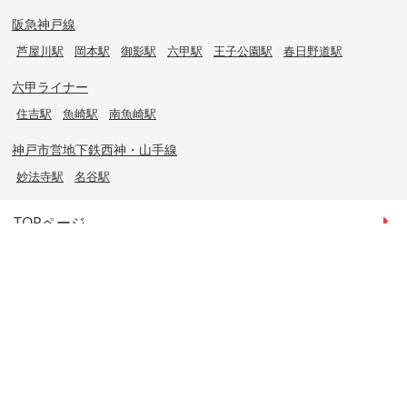
阪急神戸線
芦屋川駅
岡本駅
御影駅
六甲駅
王子公園駅
春日野道駅
六甲ライナー
住吉駅
魚崎駅
南魚崎駅
神戸市営地下鉄西神・山手線
妙法寺駅
名谷駅
TOPページ
路線·駅から探す
地域から探す
地図から探す
店舗情報·アクセス