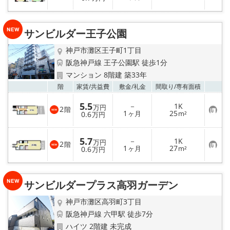
気
に
入
り
サンビルダー王子公園
登
録
神戸市灘区王子町1丁目
阪急神戸線 王子公園駅 徒歩1分
マンション 8階建 築33年
お気
階
家賃/
共益費
敷金/
礼金
間取り/
専有面積
5.5
－
1K
万円
2
階
お
1
25
0.6
ヶ月
m²
万円
気
に
入
5.7
－
1K
り
万円
2
階
お
1
27
登
0.6
ヶ月
m²
万円
気
録
に
入
り
サンビルダープラス高羽ガーデン
登
録
神戸市灘区高羽町3丁目
阪急神戸線 六甲駅 徒歩7分
ハイツ 2階建 未完成