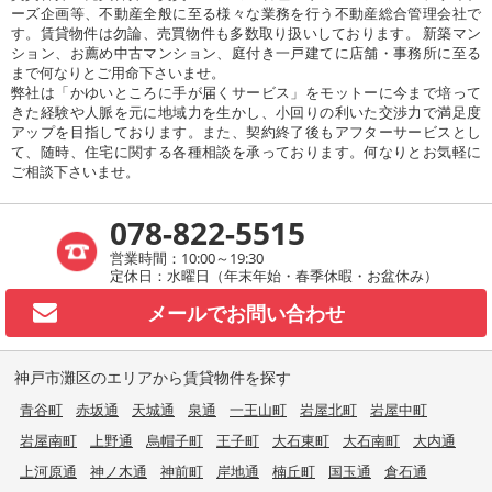
ーズ企画等、不動産全般に至る様々な業務を行う不動産総合管理会社で
す。賃貸物件は勿論、売買物件も多数取り扱いしております。 新築マン
ション、お薦め中古マンション、庭付き一戸建てに店舗・事務所に至る
まで何なりとご用命下さいませ。
弊社は「かゆいところに手が届くサービス」をモットーに今まで培って
きた経験や人脈を元に地域力を生かし、小回りの利いた交渉力で満足度
アップを目指しております。また、契約終了後もアフターサービスとし
て、随時、住宅に関する各種相談を承っております。何なりとお気軽に
ご相談下さいませ。
078-822-5515
営業時間：10:00～19:30
定休日：水曜日（年末年始・春季休暇・お盆休み）
メールで
お問い合わせ
神戸市灘区のエリアから賃貸物件を探す
青谷町
赤坂通
天城通
泉通
一王山町
岩屋北町
岩屋中町
岩屋南町
上野通
烏帽子町
王子町
大石東町
大石南町
大内通
上河原通
神ノ木通
神前町
岸地通
楠丘町
国玉通
倉石通