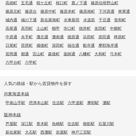
高徳町
五毛通
桜ケ丘町
桜口町
鹿ノ下通
篠原伯母野山町
篠原北町
篠原台
篠原中町
篠原本町
篠原南町
下河原通
将軍通
城内通
城の下通
新在家南町
水車新田
水道筋
千旦通
曾和町
高尾通
高羽町
土山町
鶴甲
寺口町
徳井町
友田町
中郷町
中原通
永手町
灘北通
灘南通
畑原通
浜田町
原田通
稗原町
日尾町
琵琶町
備後町
深田町
福住通
船寺通
摩耶海岸通
箕岡通
都通
宮山町
森後町
薬師通
八幡町
大和町
弓木町
六甲台町
六甲町
人気の路線・駅から賃貸物件を探す
JR東海道本線
甲南山手駅
摂津本山駅
住吉駅
六甲道駅
摩耶駅
灘駅
阪神本線
芦屋駅
深江駅
青木駅
魚崎駅
住吉駅
御影駅
石屋川駅
新在家駅
大石駅
西灘駅
岩屋駅
神戸三宮駅