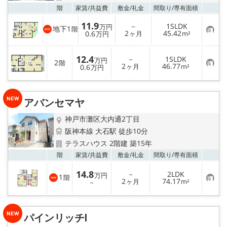
お気
階
家賃/
共益費
敷金/
礼金
間取り/
専有面積
11.9
－
1SLDK
万円
地下1
階
お
2
45.42
0.6
ヶ月
m²
万円
気
に
入
12.4
－
1SLDK
万円
り
2
階
お
2
46.77
0.6
ヶ月
m²
万円
登
気
録
に
入
り
アバンセマヤ
登
録
神戸市灘区大内通2丁目
阪神本線 大石駅 徒歩10分
テラスハウス 2階建 築15年
お気
階
家賃/
共益費
敷金/
礼金
間取り/
専有面積
14.8
－
2LDK
万円
1
階
お
2
74.17
－
ヶ月
m²
気
に
入
り
パインリッチⅠ
登
録