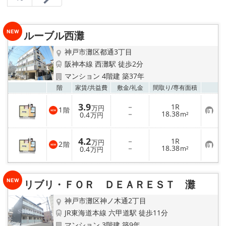
店舗情報·アクセス
会社概要
ルーブル西灘
メールでお問い合わせ
神戸市灘区都通3丁目
阪神本線 西灘駅 徒歩2分
マンション 4階建 築37年
お気
階
家賃/
共益費
敷金/
礼金
間取り/
専有面積
3.9
－
1R
万円
1
階
お
－
18.38
0.4
m²
万円
気
に
入
4.2
－
1R
り
万円
2
階
お
－
18.38
登
0.4
m²
万円
気
録
に
入
り
リブリ・ＦＯＲ ＤＥＡＲＥＳＴ 灘
登
録
神戸市灘区神ノ木通2丁目
JR東海道本線 六甲道駅 徒歩11分
マンション 3階建 築9年