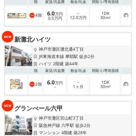
お気
階
家賃/
共益費
敷金/
礼金
間取り/
専有面積
6.0
－
1DK
万円
4
階
お
12.0
30
0.5
万円
m²
万円
気
に
入
り
新灘北ハイツ
登
録
神戸市灘区灘北通4丁目
JR東海道本線 摩耶駅 徒歩2分
ハイツ 2階建 築44年
お気
階
家賃/
共益費
敷金/
礼金
間取り/
専有面積
6.0
－
1DK
万円
2
階
お
1
30
－
ヶ月
m²
気
に
入
り
グランぺール六甲
登
録
神戸市灘区宮山町3丁目
阪急神戸線 六甲駅 徒歩2分
マンション 4階建 築28年