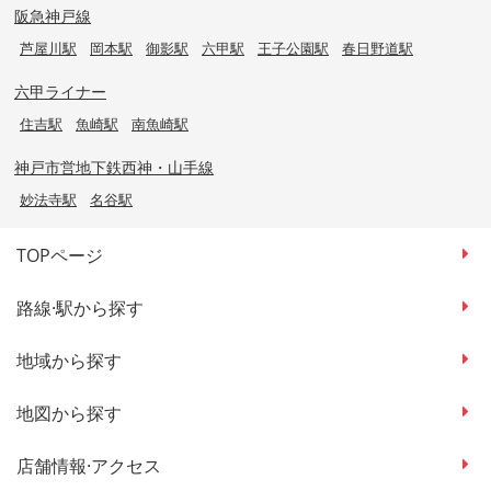
阪急神戸線
芦屋川駅
岡本駅
御影駅
六甲駅
王子公園駅
春日野道駅
六甲ライナー
住吉駅
魚崎駅
南魚崎駅
神戸市営地下鉄西神・山手線
妙法寺駅
名谷駅
TOPページ
路線·駅から探す
地域から探す
地図から探す
店舗情報·アクセス