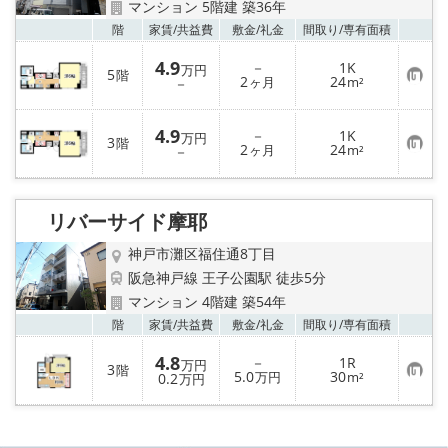
マンション 5階建 築36年
お気
階
家賃/
共益費
敷金/
礼金
間取り/
専有面積
4.9
－
1K
万円
5
階
お
2
24
－
ヶ月
m²
気
に
入
4.9
－
1K
り
万円
3
階
お
2
24
登
－
ヶ月
m²
気
録
に
入
り
リバーサイド摩耶
登
録
神戸市灘区福住通8丁目
阪急神戸線 王子公園駅 徒歩5分
マンション 4階建 築54年
お気
階
家賃/
共益費
敷金/
礼金
間取り/
専有面積
4.8
－
1R
万円
3
階
お
5.0
30
0.2
万円
m²
万円
気
に
入
り
登