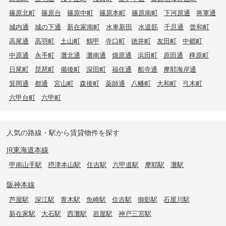
篠原北町
篠原台
篠原中町
篠原本町
篠原南町
下河原通
将軍通
城内通
城の下通
新在家南町
水車新田
水道筋
千旦通
曾和町
高尾通
高羽町
土山町
鶴甲
寺口町
徳井町
友田町
中郷町
中原通
永手町
灘北通
灘南通
畑原通
浜田町
原田通
稗原町
日尾町
琵琶町
備後町
深田町
福住通
船寺通
摩耶海岸通
箕岡通
都通
宮山町
森後町
薬師通
八幡町
大和町
弓木町
六甲台町
六甲町
人気の路線・駅から賃貸物件を探す
JR東海道本線
甲南山手駅
摂津本山駅
住吉駅
六甲道駅
摩耶駅
灘駅
阪神本線
芦屋駅
深江駅
青木駅
魚崎駅
住吉駅
御影駅
石屋川駅
新在家駅
大石駅
西灘駅
岩屋駅
神戸三宮駅