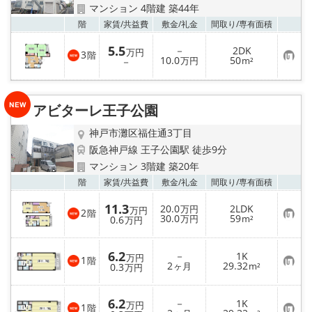
店舗情報·アクセス
マンション 4階建 築44年
お気
階
家賃/
共益費
敷金/
礼金
間取り/
専有面積
会社概要
5.5
－
2DK
万円
3
階
お
10.0
50
－
万円
m²
メールでお問い合わせ
気
に
入
り
アビターレ王子公園
登
録
神戸市灘区福住通3丁目
阪急神戸線 王子公園駅 徒歩9分
マンション 3階建 築20年
お気
階
家賃/
共益費
敷金/
礼金
間取り/
専有面積
11.3
20.0
2LDK
万円
万円
2
階
お
30.0
59
0.6
万円
m²
万円
気
に
入
6.2
－
1K
り
万円
1
階
お
2
29.32
登
0.3
ヶ月
m²
万円
気
録
に
入
6.2
－
1K
り
万円
1
階