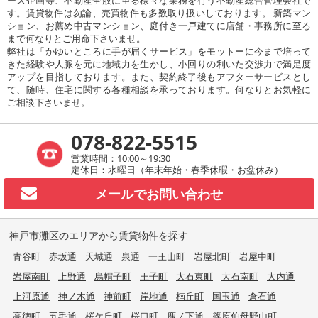
す。賃貸物件は勿論、売買物件も多数取り扱いしております。 新築マン
ション、お薦め中古マンション、庭付き一戸建てに店舗・事務所に至る
まで何なりとご用命下さいませ。
弊社は「かゆいところに手が届くサービス」をモットーに今まで培って
きた経験や人脈を元に地域力を生かし、小回りの利いた交渉力で満足度
アップを目指しております。また、契約終了後もアフターサービスとし
て、随時、住宅に関する各種相談を承っております。何なりとお気軽に
ご相談下さいませ。
078-822-5515
営業時間：10:00～19:30
定休日：水曜日（年末年始・春季休暇・お盆休み）
メールで
お問い合わせ
神戸市灘区のエリアから賃貸物件を探す
青谷町
赤坂通
天城通
泉通
一王山町
岩屋北町
岩屋中町
岩屋南町
上野通
烏帽子町
王子町
大石東町
大石南町
大内通
上河原通
神ノ木通
神前町
岸地通
楠丘町
国玉通
倉石通
高徳町
五毛通
桜ケ丘町
桜口町
鹿ノ下通
篠原伯母野山町