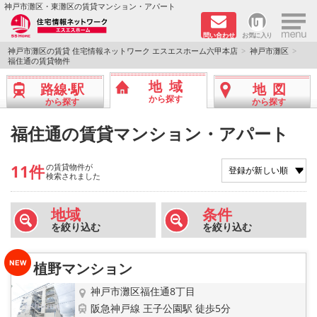
×
神戸市灘区・東灘区の賃貸マンション・アパート
問い合わせ
お気に入り
TOPページ
神戸市灘区の賃貸 住宅情報ネットワーク エスエスホーム六甲本店
神戸市灘区
福住通の賃貸物件
新着物件
地域
路線·駅
地図
から探す
から探す
から探す
学生さん向け物件
福住通の賃貸マンション・アパート
敷金·礼金０円特集
11件
の賃貸物件が
検索されました
ペット飼育可物件
地域
条件
路線·駅から探す
を絞り込む
を絞り込む
地域から探す
植野マンション
地図から探す
神戸市灘区福住通8丁目
阪急神戸線 王子公園駅 徒歩5分