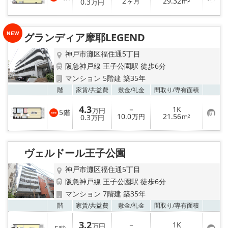
お
2
29.32
登
0.3
ヶ月
m²
万円
気
録
に
入
り
グランディア摩耶LEGEND
登
録
神戸市灘区福住通5丁目
阪急神戸線 王子公園駅 徒歩6分
マンション 5階建 築35年
お気
階
家賃/
共益費
敷金/
礼金
間取り/
専有面積
4.3
－
1K
万円
5
階
お
10.0
21.56
0.3
万円
m²
万円
気
に
入
り
ヴェルドール王子公園
登
録
神戸市灘区福住通5丁目
阪急神戸線 王子公園駅 徒歩6分
マンション 7階建 築35年
お気
階
家賃/
共益費
敷金/
礼金
間取り/
専有面積
3.2
－
1K
万円