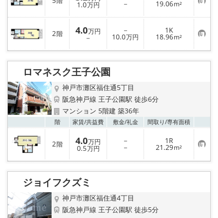
5
階
お
－
19.06
1.0
m²
万円
気
に
入
4.0
－
1K
り
万円
2
階
お
10.0
18.96
登
－
万円
m²
気
録
に
入
り
ロマネスク王子公園
登
録
神戸市灘区福住通5丁目
阪急神戸線 王子公園駅 徒歩6分
マンション 5階建 築36年
お気
階
家賃/
共益費
敷金/
礼金
間取り/
専有面積
4.0
－
1R
万円
2
階
お
－
21.29
0.5
m²
万円
気
に
入
り
ジョイフクズミ
登
録
神戸市灘区福住通4丁目
阪急神戸線 王子公園駅 徒歩5分