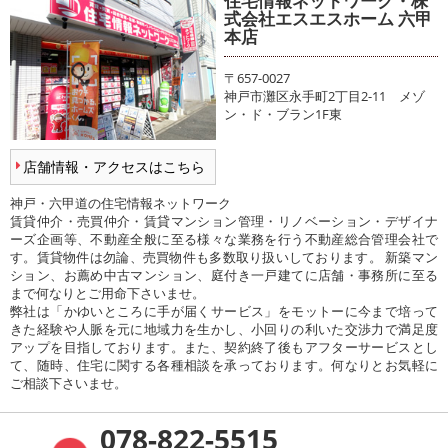
住宅情報ネットワーク・株
式会社エスエスホーム 六甲
本店
〒657-0027
神戸市灘区永手町2丁目2-11 メゾ
ン・ド・ブラン1F東
店舗情報・アクセスはこちら
神戸・六甲道の住宅情報ネットワーク
賃貸仲介・売買仲介・賃貸マンション管理・リノベーション・デザイナ
ーズ企画等、不動産全般に至る様々な業務を行う不動産総合管理会社で
す。賃貸物件は勿論、売買物件も多数取り扱いしております。 新築マン
ション、お薦め中古マンション、庭付き一戸建てに店舗・事務所に至る
まで何なりとご用命下さいませ。
弊社は「かゆいところに手が届くサービス」をモットーに今まで培って
きた経験や人脈を元に地域力を生かし、小回りの利いた交渉力で満足度
アップを目指しております。また、契約終了後もアフターサービスとし
て、随時、住宅に関する各種相談を承っております。何なりとお気軽に
ご相談下さいませ。
078-822-5515