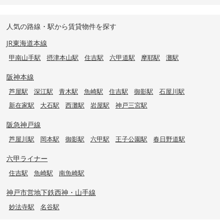
人気の路線・駅から賃貸物件を探す
JR東海道本線
甲南山手駅
摂津本山駅
住吉駅
六甲道駅
摩耶駅
灘駅
阪神本線
芦屋駅
深江駅
青木駅
魚崎駅
住吉駅
御影駅
石屋川駅
新在家駅
大石駅
西灘駅
岩屋駅
神戸三宮駅
阪急神戸線
芦屋川駅
岡本駅
御影駅
六甲駅
王子公園駅
春日野道駅
六甲ライナー
住吉駅
魚崎駅
南魚崎駅
神戸市営地下鉄西神・山手線
妙法寺駅
名谷駅