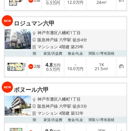
階
お
12.0
24
0.3
万円
m²
万円
気
に
入
り
ロジュマン六甲
登
録
神戸市灘区八幡町1丁目
阪急神戸線 六甲駅 徒歩4分
マンション 4階建 築29年
お気
階
家賃/
共益費
敷金/
礼金
間取り/
専有面積
4.8
－
1K
万円
2
階
お
10.0
21.5
0.5
万円
m²
万円
気
に
入
り
ボヌール六甲
登
録
神戸市灘区八幡町1丁目
阪急神戸線 六甲駅 徒歩3分
マンション 4階建 築32年
お気
階
家賃/
共益費
敷金/
礼金
間取り/
専有面積
－
2DK