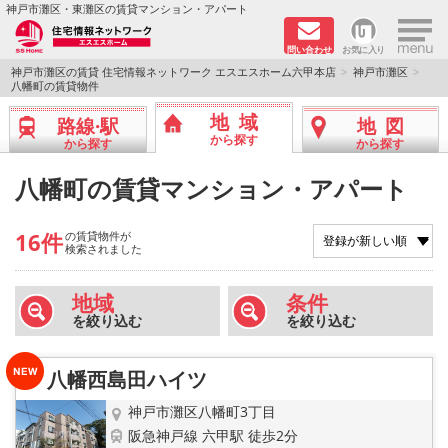
×
神戸市灘区・東灘区の賃貸マンション・アパート
問い合わせ
お気に入り
TOPページ
神戸市灘区の賃貸 住宅情報ネットワーク エスエスホーム六甲本店
神戸市灘区
八幡町の賃貸物件
新着物件
地域
路線·駅
地図
から探す
から探す
から探す
学生さん向け物件
八幡町の賃貸マンション・アパート
敷金·礼金０円特集
16件
の賃貸物件が
検索されました
ペット飼育可物件
地域
条件
路線·駅から探す
を絞り込む
を絞り込む
地域から探す
八幡西島田ハイツ
地図から探す
神戸市灘区八幡町3丁目
阪急神戸線 六甲駅 徒歩2分