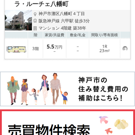
ラ・ルーチェ八幡町
登
録
神戸市灘区八幡町４丁目
阪急神戸線 六甲駅 徒歩3分
マンション 4階建 築38年
お気
階
家賃/
共益費
敷金/
礼金
間取り/
専有面積
5.5
－
1R
万円
3
階
お
－
23
－
m²
気
に
入
り
登
録