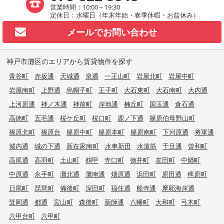
営業時間：10:00～19:30
定休日：水曜日（年末年始・春季休暇・お盆休み）
メールで
お問い合わせ
神戸市灘区のエリアから賃貸物件を探す
青谷町
赤坂通
天城通
泉通
一王山町
岩屋北町
岩屋中町
岩屋南町
上野通
烏帽子町
王子町
大石東町
大石南町
大内通
上河原通
神ノ木通
神前町
岸地通
楠丘町
国玉通
倉石通
高徳町
五毛通
桜ケ丘町
桜口町
鹿ノ下通
篠原伯母野山町
篠原北町
篠原台
篠原中町
篠原本町
篠原南町
下河原通
将軍通
城内通
城の下通
新在家南町
水車新田
水道筋
千旦通
曾和町
高尾通
高羽町
土山町
鶴甲
寺口町
徳井町
友田町
中郷町
中原通
永手町
灘北通
灘南通
畑原通
浜田町
原田通
稗原町
日尾町
琵琶町
備後町
深田町
福住通
船寺通
摩耶海岸通
箕岡通
都通
宮山町
森後町
薬師通
八幡町
大和町
弓木町
六甲台町
六甲町