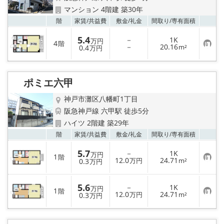
マンション 4階建 築30年
お気
階
家賃/
共益費
敷金/
礼金
間取り/
専有面積
5.4
－
1K
万円
4
階
お
－
20.16
0.4
m²
万円
気
に
入
り
ポミエ六甲
登
録
神戸市灘区八幡町1丁目
阪急神戸線 六甲駅 徒歩5分
ハイツ 2階建 築29年
お気
階
家賃/
共益費
敷金/
礼金
間取り/
専有面積
5.7
－
1K
万円
1
階
お
12.0
24.71
0.3
万円
m²
万円
気
に
入
5.6
－
1K
り
万円
1
階
お
12.0
24.71
登
0.3
万円
m²
万円
気
録
に
入
り