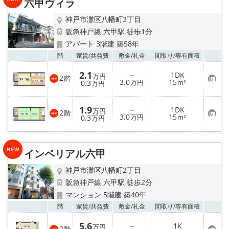
六甲ヴィラ
登
録
神戸市灘区八幡町3丁目
阪急神戸線 六甲駅 徒歩1分
アパート 3階建 築58年
お気
階
家賃/
共益費
敷金/
礼金
間取り/
専有面積
2.1
－
1DK
万円
2
階
お
3.0
15
0.3
万円
m²
万円
気
に
入
1.9
－
1DK
り
万円
2
階
お
3.0
15
登
0.3
万円
m²
万円
気
録
に
入
り
インペリアル六甲
登
録
神戸市灘区八幡町2丁目
阪急神戸線 六甲駅 徒歩2分
マンション 5階建 築40年
お気
階
家賃/
共益費
敷金/
礼金
間取り/
専有面積
5.6
－
1K
万円
2