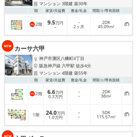
店舗情報·アクセス
マンション 3階建 築30年
お気
階
家賃/
共益費
敷金/
礼金
間取り/
専有面積
会社概要
9.5
－
2DK
万円
2
階
お
2
45.09
－
ヶ月
m²
メールでお問い合わせ
気
に
入
り
カーサ六甲
登
録
神戸市灘区八幡町4丁目
阪急神戸線 六甲駅 徒歩4分
マンション 4階建 築55年
お気
階
家賃/
共益費
敷金/
礼金
間取り/
専有面積
6.6
－
2DK
万円
2
階
お
－
38
0.3
m²
万円
気
に
入
24.0
－
5DK
り
万円
1
階
お
－
115.57
登
1.0
m²
万円
気
録
に
入
り