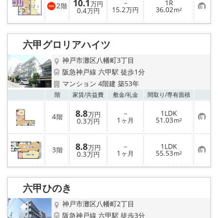
10.1
－
1R
万円
2
階
お
15.2
36.02
0.4
万円
m²
万円
気
に
入
り
六甲グロリアハイツ
登
録
神戸市灘区八幡町3丁目
阪急神戸線 六甲駅 徒歩1分
マンション 4階建 築53年
お気
階
家賃/
共益費
敷金/
礼金
間取り/
専有面積
8.8
－
1LDK
万円
4
階
お
1
51.03
0.3
ヶ月
m²
万円
気
に
入
8.8
－
1LDK
り
万円
3
階
お
1
55.53
登
0.3
ヶ月
m²
万円
気
録
に
入
り
六甲ひのき
登
録
神戸市灘区八幡町2丁目
阪急神戸線 六甲駅 徒歩3分