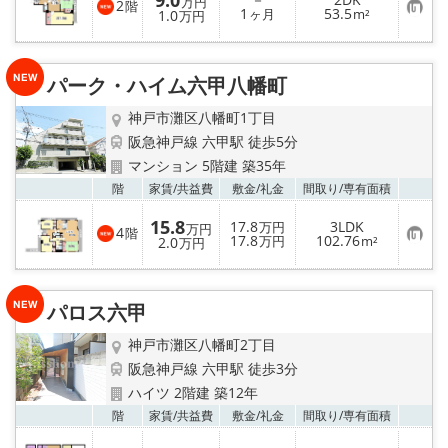
9.0
万円
2
階
お
1
53.5
1.0
ヶ月
m²
万円
気
に
入
り
パーク・ハイム六甲八幡町
登
録
神戸市灘区八幡町1丁目
阪急神戸線 六甲駅 徒歩5分
マンション 5階建 築35年
お気
階
家賃/
共益費
敷金/
礼金
間取り/
専有面積
15.8
17.8
3LDK
万円
万円
4
階
お
17.8
102.76
2.0
万円
m²
万円
気
に
入
り
パロス六甲
登
録
神戸市灘区八幡町2丁目
阪急神戸線 六甲駅 徒歩3分
ハイツ 2階建 築12年
お気
階
家賃/
共益費
敷金/
礼金
間取り/
専有面積