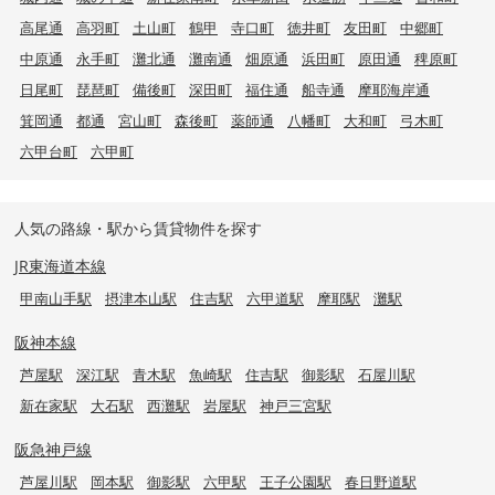
高尾通
高羽町
土山町
鶴甲
寺口町
徳井町
友田町
中郷町
中原通
永手町
灘北通
灘南通
畑原通
浜田町
原田通
稗原町
日尾町
琵琶町
備後町
深田町
福住通
船寺通
摩耶海岸通
箕岡通
都通
宮山町
森後町
薬師通
八幡町
大和町
弓木町
六甲台町
六甲町
人気の路線・駅から賃貸物件を探す
JR東海道本線
甲南山手駅
摂津本山駅
住吉駅
六甲道駅
摩耶駅
灘駅
阪神本線
芦屋駅
深江駅
青木駅
魚崎駅
住吉駅
御影駅
石屋川駅
新在家駅
大石駅
西灘駅
岩屋駅
神戸三宮駅
阪急神戸線
芦屋川駅
岡本駅
御影駅
六甲駅
王子公園駅
春日野道駅