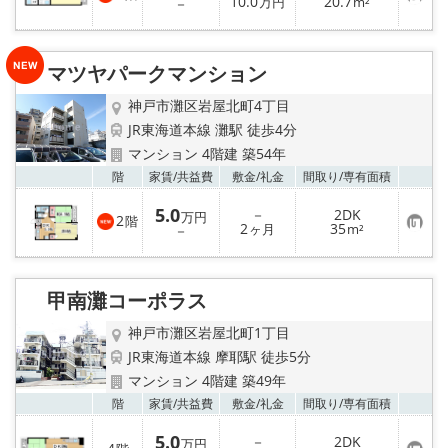
お
10.0
20.7
登
－
万円
m²
気
録
に
入
り
マツヤパークマンション
登
録
神戸市灘区岩屋北町4丁目
JR東海道本線 灘駅 徒歩4分
マンション 4階建 築54年
お気
階
家賃/
共益費
敷金/
礼金
間取り/
専有面積
5.0
－
2DK
万円
2
階
お
2
35
－
ヶ月
m²
気
に
入
り
甲南灘コーポラス
登
録
神戸市灘区岩屋北町1丁目
JR東海道本線 摩耶駅 徒歩5分
マンション 4階建 築49年
お気
階
家賃/
共益費
敷金/
礼金
間取り/
専有面積
5.0
－
2DK
万円