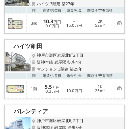
ハイツ 3階建 築27年
お気
階
家賃/
共益費
敷金/
礼金
間取り/
専有面積
10.3
－
2K
万円
3
階
お
15.0
52
0.6
万円
m²
万円
気
に
入
り
ハイツ細田
登
録
神戸市灘区岩屋北町2丁目
阪神本線 岩屋駅 徒歩4分
マンション 3階建 築29年
お気
階
家賃/
共益費
敷金/
礼金
間取り/
専有面積
5.5
－
1K
万円
1
階
お
10.0
25
0.3
万円
m²
万円
気
に
入
り
バレンティア
登
録
神戸市灘区岩屋北町2丁目
阪神本線 岩屋駅 徒歩5分