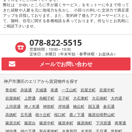
弊社は「かゆいところに手が届くサービス」をモットーに今まで培って
きた経験や人脈を元に地域力を生かし、小回りの利いた交渉力で満足度
アップを目指しております。また、契約終了後もアフターサービスとし
て、随時、住宅に関する各種相談を承っております。何なりとお気軽に
ご相談下さいませ。
078-822-5515
営業時間：10:00～19:30
定休日：水曜日（年末年始・春季休暇・お盆休み）
メールで
お問い合わせ
神戸市灘区のエリアから賃貸物件を探す
青谷町
赤坂通
天城通
泉通
一王山町
岩屋北町
岩屋中町
岩屋南町
上野通
烏帽子町
王子町
大石東町
大石南町
大内通
上河原通
神ノ木通
神前町
岸地通
楠丘町
国玉通
倉石通
高徳町
五毛通
桜ケ丘町
桜口町
鹿ノ下通
篠原伯母野山町
篠原北町
篠原台
篠原中町
篠原本町
篠原南町
下河原通
将軍通
城内通
城の下通
新在家南町
水車新田
水道筋
千旦通
曾和町