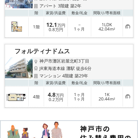
アパート 3階建 築2年
お気
階
家賃/
共益費
敷金/
礼金
間取り/
専有面積
12.1
－
1LDK
万円
1
階
お
1
42.04
0.8
ヶ月
m²
万円
気
に
入
り
フォルティナドムス
登
録
神戸市灘区岩屋北町3丁目
JR東海道本線 灘駅 徒歩6分
マンション 4階建 築29年
お気
階
家賃/
共益費
敷金/
礼金
間取り/
専有面積
4.8
1
1K
ヶ月
万円
4
階
お
1
20.44
0.2
ヶ月
m²
万円
気
に
入
り
登
録