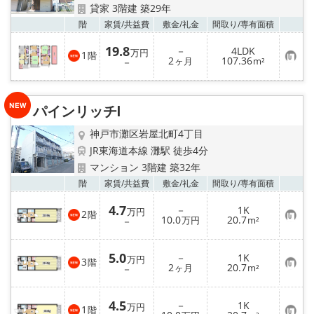
店舗情報·アクセス
貸家 3階建 築29年
お気
階
家賃/
共益費
敷金/
礼金
間取り/
専有面積
会社概要
19.8
－
4LDK
万円
1
階
お
2
107.36
－
ヶ月
m²
メールでお問い合わせ
気
に
入
り
パインリッチⅠ
登
録
神戸市灘区岩屋北町4丁目
JR東海道本線 灘駅 徒歩4分
マンション 3階建 築32年
お気
階
家賃/
共益費
敷金/
礼金
間取り/
専有面積
4.7
－
1K
万円
2
階
お
10.0
20.7
－
万円
m²
気
に
入
5.0
－
1K
り
万円
3
階
お
2
20.7
登
－
ヶ月
m²
気
録
に
入
4.5
－
1K
り
万円
1
階