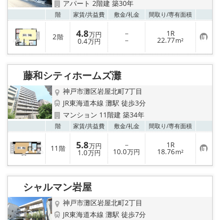
アパート 2階建 築30年
お気
階
家賃/
共益費
敷金/
礼金
間取り/
専有面積
4.8
－
1R
万円
2
階
お
－
22.77
0.4
m²
万円
気
に
入
り
藤和シティホームズ灘
登
録
神戸市灘区岩屋北町7丁目
JR東海道本線 灘駅 徒歩3分
マンション 11階建 築34年
お気
階
家賃/
共益費
敷金/
礼金
間取り/
専有面積
5.8
－
1R
万円
11
階
お
10.0
18.76
1.0
万円
m²
万円
気
に
入
り
シャルマン岩屋
登
録
神戸市灘区岩屋北町2丁目
JR東海道本線 灘駅 徒歩7分