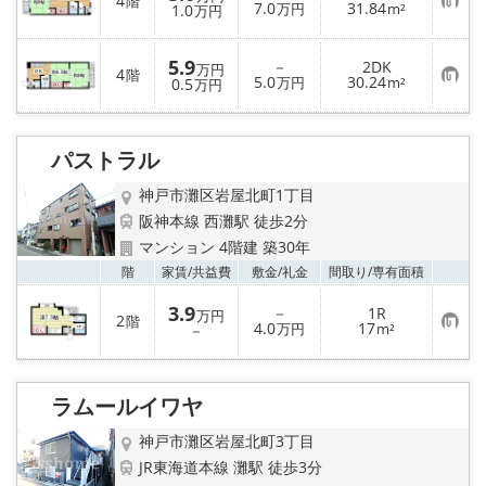
4
階
お
7.0
31.84
1.0
万円
m²
万円
気
に
入
5.9
－
2DK
り
万円
4
階
お
5.0
30.24
登
0.5
万円
m²
万円
気
録
に
入
り
パストラル
登
録
神戸市灘区岩屋北町1丁目
阪神本線 西灘駅 徒歩2分
マンション 4階建 築30年
お気
階
家賃/
共益費
敷金/
礼金
間取り/
専有面積
3.9
－
1R
万円
2
階
お
4.0
17
－
万円
m²
気
に
入
り
ラムールイワヤ
登
録
神戸市灘区岩屋北町3丁目
JR東海道本線 灘駅 徒歩3分