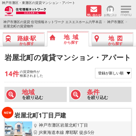
×
神戸市灘区・東灘区の賃貸マンション・アパート
問い合わせ
お気に入り
TOPページ
神戸市灘区の賃貸 住宅情報ネットワーク エスエスホーム六甲本店
神戸市灘区
岩屋北町の賃貸物件
新着物件
地域
路線·駅
地図
から探す
から探す
から探す
学生さん向け物件
岩屋北町の賃貸マンション・アパート
敷金·礼金０円特集
14件
の賃貸物件が
検索されました
ペット飼育可物件
地域
条件
路線·駅から探す
を絞り込む
を絞り込む
地域から探す
岩屋北町1丁目戸建
地図から探す
神戸市灘区岩屋北町1丁目
JR東海道本線 摩耶駅 徒歩5分