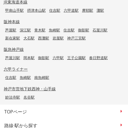
JR東海道本線
甲南山手駅
摂津本山駅
住吉駅
六甲道駅
摩耶駅
灘駅
阪神本線
芦屋駅
深江駅
青木駅
魚崎駅
住吉駅
御影駅
石屋川駅
新在家駅
大石駅
西灘駅
岩屋駅
神戸三宮駅
阪急神戸線
芦屋川駅
岡本駅
御影駅
六甲駅
王子公園駅
春日野道駅
六甲ライナー
住吉駅
魚崎駅
南魚崎駅
神戸市営地下鉄西神・山手線
妙法寺駅
名谷駅
TOPページ
路線·駅から探す