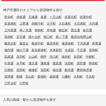
神戸市灘区のエリアから賃貸物件を探す
青谷町
赤坂通
天城通
泉通
一王山町
岩屋北町
岩屋中町
岩屋南町
上野通
烏帽子町
王子町
大石東町
大石南町
大内通
上河原通
神ノ木通
神前町
岸地通
楠丘町
国玉通
倉石通
高徳町
五毛通
桜ケ丘町
桜口町
鹿ノ下通
篠原伯母野山町
篠原北町
篠原台
篠原中町
篠原本町
篠原南町
下河原通
将軍通
城内通
城の下通
新在家南町
水車新田
水道筋
千旦通
曾和町
高尾通
高羽町
土山町
鶴甲
寺口町
徳井町
友田町
中郷町
中原通
永手町
灘北通
灘南通
畑原通
浜田町
原田通
稗原町
日尾町
琵琶町
備後町
深田町
福住通
船寺通
摩耶海岸通
箕岡通
都通
宮山町
森後町
薬師通
八幡町
大和町
弓木町
六甲台町
六甲町
人気の路線・駅から賃貸物件を探す