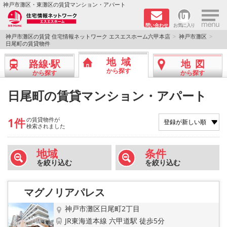
×
神戸市灘区・東灘区の賃貸マンション・アパート
問い合わせ
お気に入り
TOPページ
神戸市灘区の賃貸 住宅情報ネットワーク エスエスホーム六甲本店
神戸市灘区
日尾町の賃貸物件
新着物件
地域
路線·駅
地図
から探す
から探す
から探す
学生さん向け物件
日尾町の賃貸マンション・アパート
敷金·礼金０円特集
1件
の賃貸物件が
検索されました
ペット飼育可物件
地域
条件
路線·駅から探す
を絞り込む
を絞り込む
地域から探す
マグノリアパレス
地図から探す
神戸市灘区日尾町2丁目
JR東海道本線 六甲道駅 徒歩5分