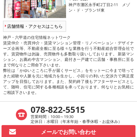
神戸市灘区永手町2丁目2-11 メゾ
ン・ド・ブラン1F東
店舗情報・アクセスはこちら
神戸・六甲道の住宅情報ネットワーク
賃貸仲介・売買仲介・賃貸マンション管理・リノベーション・デザイナ
ーズ企画等、不動産全般に至る様々な業務を行う不動産総合管理会社で
す。賃貸物件は勿論、売買物件も多数取り扱いしております。 新築マン
ション、お薦め中古マンション、庭付き一戸建てに店舗・事務所に至る
まで何なりとご用命下さいませ。
弊社は「かゆいところに手が届くサービス」をモットーに今まで培って
きた経験や人脈を元に地域力を生かし、小回りの利いた交渉力で満足度
アップを目指しております。また、契約終了後もアフターサービスとし
て、随時、住宅に関する各種相談を承っております。何なりとお気軽に
ご相談下さいませ。
078-822-5515
営業時間：10:00～19:30
定休日：水曜日（年末年始・春季休暇・お盆休み）
メールで
お問い合わせ