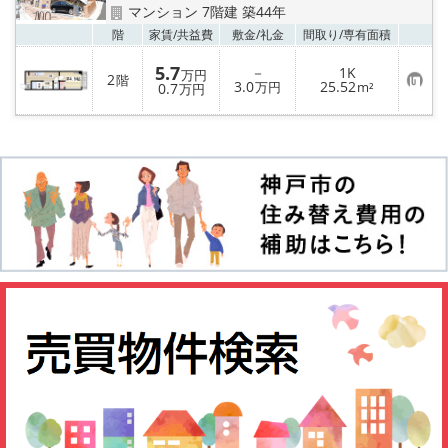
店舗情報·アクセス
マンション 7階建 築44年
お気
階
家賃/
共益費
敷金/
礼金
間取り/
専有面積
会社概要
5.7
－
1K
万円
2
階
お
3.0
25.52
0.7
万円
m²
万円
メールでお問い合わせ
気
に
入
り
登
録