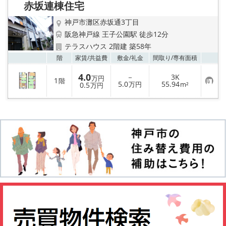
赤坂連棟住宅
登
録
神戸市灘区赤坂通3丁目
阪急神戸線 王子公園駅 徒歩12分
テラスハウス 2階建 築58年
お気
階
家賃/
共益費
敷金/
礼金
間取り/
専有面積
4.0
－
3K
万円
1
階
お
5.0
55.94
0.5
万円
m²
万円
気
に
入
り
登
録