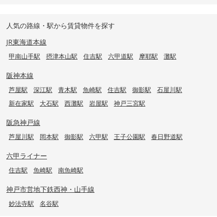
人気の路線・駅から賃貸物件を探す
JR東海道本線
甲南山手駅
摂津本山駅
住吉駅
六甲道駅
摩耶駅
灘駅
阪神本線
芦屋駅
深江駅
青木駅
魚崎駅
住吉駅
御影駅
石屋川駅
新在家駅
大石駅
西灘駅
岩屋駅
神戸三宮駅
阪急神戸線
芦屋川駅
岡本駅
御影駅
六甲駅
王子公園駅
春日野道駅
六甲ライナー
住吉駅
魚崎駅
南魚崎駅
神戸市営地下鉄西神・山手線
妙法寺駅
名谷駅