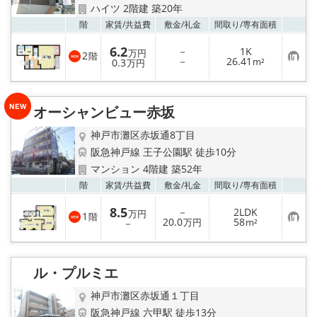
店舗情報·アクセス
ハイツ 2階建 築20年
お気
階
家賃/
共益費
敷金/
礼金
間取り/
専有面積
会社概要
6.2
－
1K
万円
2
階
お
－
26.41
0.3
m²
万円
メールでお問い合わせ
気
に
入
り
オーシャンビュー赤坂
登
録
神戸市灘区赤坂通8丁目
阪急神戸線 王子公園駅 徒歩10分
マンション 4階建 築52年
お気
階
家賃/
共益費
敷金/
礼金
間取り/
専有面積
8.5
－
2LDK
万円
1
階
お
20.0
58
－
万円
m²
気
に
入
り
ル・プルミエ
登
録
神戸市灘区赤坂通１丁目
阪急神戸線 六甲駅 徒歩13分