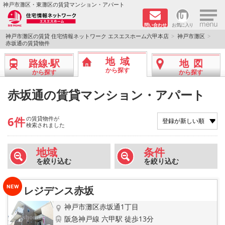
×
神戸市灘区・東灘区の賃貸マンション・アパート
問い合わせ
お気に入り
TOPページ
神戸市灘区の賃貸 住宅情報ネットワーク エスエスホーム六甲本店
神戸市灘区
赤坂通の賃貸物件
新着物件
地域
路線·駅
地図
から探す
から探す
から探す
学生さん向け物件
赤坂通の賃貸マンション・アパート
敷金·礼金０円特集
6件
の賃貸物件が
検索されました
ペット飼育可物件
地域
条件
路線·駅から探す
を絞り込む
を絞り込む
地域から探す
レジデンス赤坂
地図から探す
神戸市灘区赤坂通1丁目
阪急神戸線 六甲駅 徒歩13分