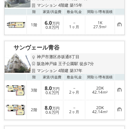
マンション 4階建 築15年
お気
階
家賃/
共益費
敷金/
礼金
間取り/
専有面積
6.0
－
1K
万円
1
階
お
1
27.9
0.8
ヶ月
m²
万円
気
に
入
り
サンヴェール青谷
登
録
神戸市灘区赤坂通8丁目
阪急神戸線 王子公園駅 徒歩7分
マンション 4階建 築37年
お気
階
家賃/
共益費
敷金/
礼金
間取り/
専有面積
8.0
－
2DK
万円
3
階
お
2
42.14
0.6
ヶ月
m²
万円
気
に
入
8.0
－
2DK
り
万円
2
階
お
2
42.14
登
0.6
ヶ月
m²
万円
気
録
に
入
り