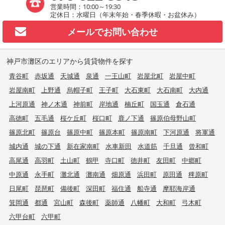
営業時間：10:00～19:30
定休日：水曜日（年末年始・春季休暇・お盆休み）
メールで
お問い合わせ
神戸市灘区のエリアから賃貸物件を探す
青谷町
赤坂通
天城通
泉通
一王山町
岩屋北町
岩屋中町
岩屋南町
上野通
烏帽子町
王子町
大石東町
大石南町
大内通
上河原通
神ノ木通
神前町
岸地通
楠丘町
国玉通
倉石通
高徳町
五毛通
桜ケ丘町
桜口町
鹿ノ下通
篠原伯母野山町
篠原北町
篠原台
篠原中町
篠原本町
篠原南町
下河原通
将軍通
城内通
城の下通
新在家南町
水車新田
水道筋
千旦通
曾和町
高尾通
高羽町
土山町
鶴甲
寺口町
徳井町
友田町
中郷町
中原通
永手町
灘北通
灘南通
畑原通
浜田町
原田通
稗原町
日尾町
琵琶町
備後町
深田町
福住通
船寺通
摩耶海岸通
箕岡通
都通
宮山町
森後町
薬師通
八幡町
大和町
弓木町
六甲台町
六甲町