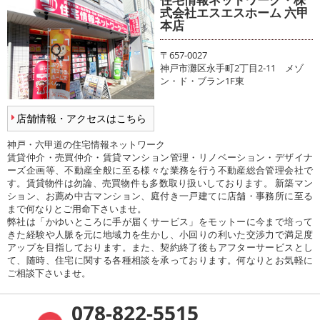
式会社エスエスホーム 六甲
本店
〒657-0027
神戸市灘区永手町2丁目2-11 メゾ
ン・ド・ブラン1F東
店舗情報・アクセスはこちら
神戸・六甲道の住宅情報ネットワーク
賃貸仲介・売買仲介・賃貸マンション管理・リノベーション・デザイナ
ーズ企画等、不動産全般に至る様々な業務を行う不動産総合管理会社で
す。賃貸物件は勿論、売買物件も多数取り扱いしております。 新築マン
ション、お薦め中古マンション、庭付き一戸建てに店舗・事務所に至る
まで何なりとご用命下さいませ。
弊社は「かゆいところに手が届くサービス」をモットーに今まで培って
きた経験や人脈を元に地域力を生かし、小回りの利いた交渉力で満足度
アップを目指しております。また、契約終了後もアフターサービスとし
て、随時、住宅に関する各種相談を承っております。何なりとお気軽に
ご相談下さいませ。
078-822-5515