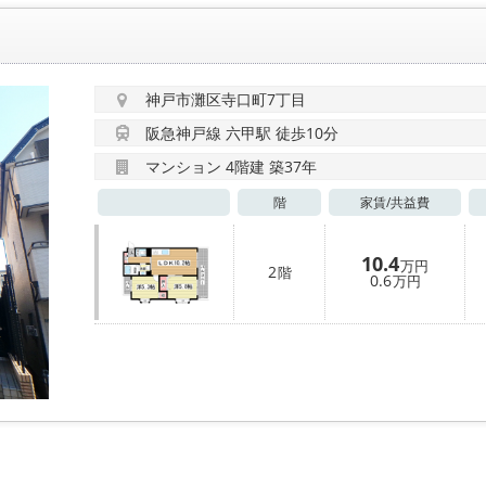
神戸市灘区寺口町7丁目
阪急神戸線 六甲駅 徒歩10分
マンション 4階建 築37年
階
家賃/
共益費
10.4
万円
2
階
0.6
万円