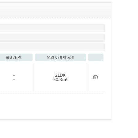
登
録
敷金/
礼金
間取り/
専有面積
お気に入り
－
2LDK
お
－
50.8
m²
気
に
入
り
登
録