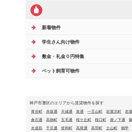
新着物件
学生さん向け物件
敷金・礼金０円特集
ペット飼育可物件
神戸市灘区のエリアから賃貸物件を探す
青谷町
赤坂通
天城通
泉通
一王山町
岩屋北町
岩
倉石通
高徳町
五毛通
桜ケ丘町
桜口町
鹿ノ下通
水道筋
千旦通
曾和町
高尾通
高羽町
土山町
鶴甲