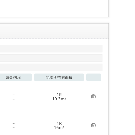
録
敷金/
礼金
間取り/
専有面積
お気に入り
－
1R
お
－
19.3
m²
気
に
入
り
登
－
1R
録
お
－
16
m²
気