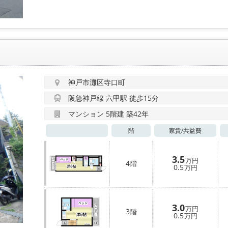
神戸市灘区寺口町
阪急神戸線 六甲駅 徒歩15分
マンション 5階建 築42年
階
家賃/
共益費
3.5
万円
4
階
0.5
万円
3.0
万円
3
階
0.5
万円