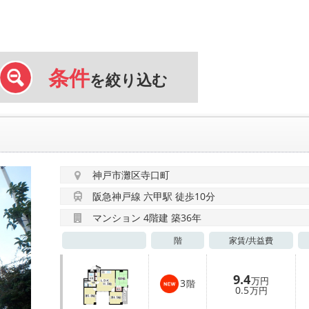
条件
を絞り込む
神戸市灘区寺口町
阪急神戸線 六甲駅 徒歩10分
マンション 4階建 築36年
階
家賃/
共益費
9.4
万円
3
階
0.5
万円