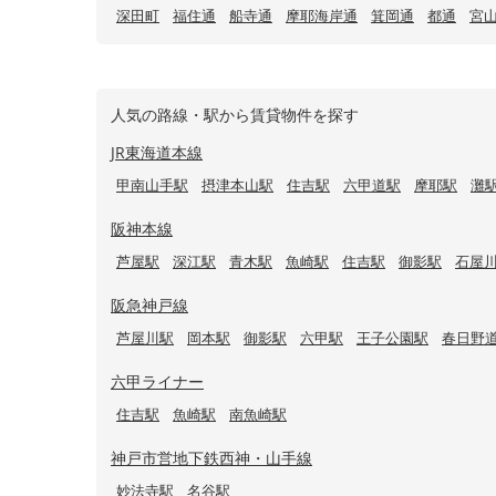
深田町
福住通
船寺通
摩耶海岸通
箕岡通
都通
宮
人気の路線・駅から賃貸物件を探す
JR東海道本線
甲南山手駅
摂津本山駅
住吉駅
六甲道駅
摩耶駅
灘
阪神本線
芦屋駅
深江駅
青木駅
魚崎駅
住吉駅
御影駅
石屋
阪急神戸線
芦屋川駅
岡本駅
御影駅
六甲駅
王子公園駅
春日野
六甲ライナー
住吉駅
魚崎駅
南魚崎駅
神戸市営地下鉄西神・山手線
妙法寺駅
名谷駅