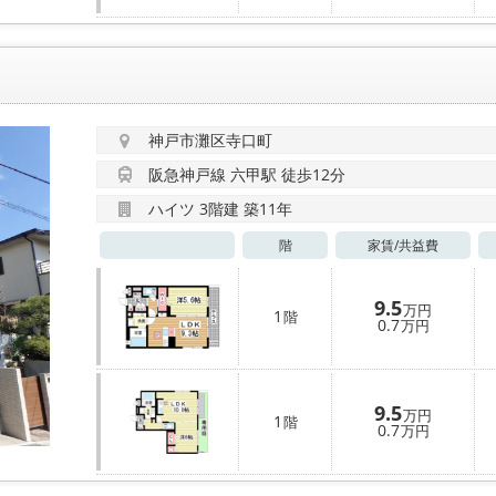
神戸市灘区寺口町
阪急神戸線 六甲駅 徒歩12分
ハイツ 3階建 築11年
階
家賃/
共益費
9.5
万円
1
階
0.7
万円
9.5
万円
1
階
0.7
万円