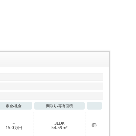
敷金/
礼金
間取り/
専有面積
お気に入り
－
3LDK
お
15.0
54.59
万円
m²
気
に