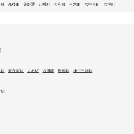
山町
森後町
薬師通
八幡町
大和町
弓木町
六甲台町
六甲町
駅
川駅
新在家駅
大石駅
西灘駅
岩屋駅
神戸三宮駅
道駅