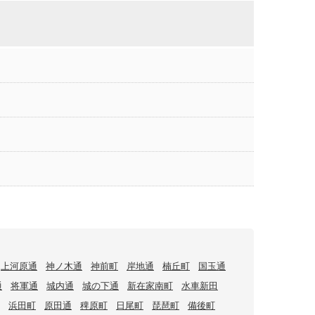
上河原通
神ノ木通
神前町
岸地通
楠丘町
国玉通
通
将軍通
城内通
城の下通
新在家南町
水車新田
浜田町
原田通
稗原町
日尾町
琵琶町
備後町