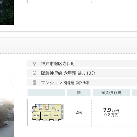
神戸市灘区寺口町
阪急神戸線 六甲駅 徒歩13分
マンション 3階建 築39年
階
家賃/
共益費
7.9
万円
2
階
0.8
万円