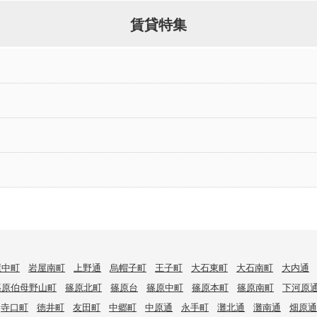
賃貸特集
屋中町
岩屋南町
上野通
烏帽子町
王子町
大石東町
大石南町
大内通
篠原伯母野山町
篠原北町
篠原台
篠原中町
篠原本町
篠原南町
下河原
寺口町
徳井町
友田町
中郷町
中原通
永手町
灘北通
灘南通
畑原通