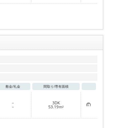
入
り
登
録
敷金/
礼金
間取り/
専有面積
お気に入り
－
3DK
お
－
53.19
m²
気
に
入
り
登