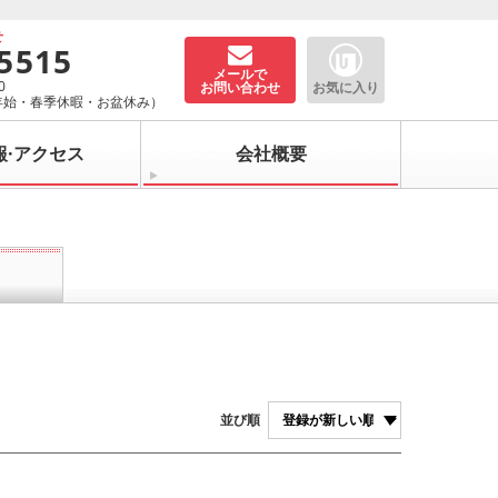
せ
-5515
メールで
0
お問い合わせ
お気に入り
年始・春季休暇・お盆休み）
報·アクセス
会社概要
並び順