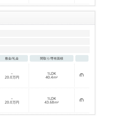
に
入
り
登
録
敷金/
礼金
間取り/
専有面積
お気に入り
－
1LDK
お
20.0
40.4
万円
m²
気
に
入
り
登
－
1LDK
録
お
20.0
43.68
万円
m²
気
に
入
り