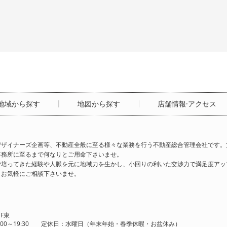
地域から探す
地図から探す
店舗情報·アクセス
ザイナーズ企画等、不動産全般に至る様々な業務を行う不動産総合管理会社です。
事務所に至るまで何なりとご用命下さいませ。
で培ってきた経験や人脈を元に地域力を生かし、小回りの利いた交渉力で満足度アッ
とお気軽にご相談下さいませ。
F東
時間：10:00～19:30 定休日：水曜日（年末年始・春季休暇・お盆休み）