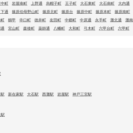
屋中町
岩屋南町
上野通
烏帽子町
王子町
大石東町
大石南町
大内通
ノ下通
篠原伯母野山町
篠原北町
篠原台
篠原中町
篠原本町
篠原南町
山町
鶴甲
寺口町
徳井町
友田町
中郷町
中原通
永手町
灘北通
灘南
都通
宮山町
森後町
薬師通
八幡町
大和町
弓木町
六甲台町
六甲町
駅
川駅
新在家駅
大石駅
西灘駅
岩屋駅
神戸三宮駅
道駅