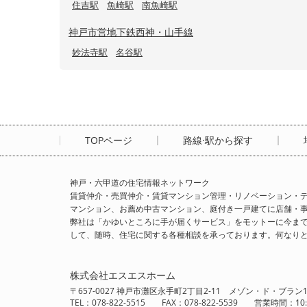
住吉駅
魚崎駅
南魚崎駅
神戸市営地下鉄西神・山手線
妙法寺駅
名谷駅
TOPページ
路線·駅から探す
神戸・六甲道の住宅情報ネットワーク
賃貸仲介・売買仲介・賃貸マンション管理・リノベーション・デ
マンション、お薦め中古マンション、庭付き一戸建てに店舗・
弊社は「かゆいところに手が届くサービス」をモットーに今ま
して、随時、住宅に関する各種相談を承っております。何なり
株式会社エスエスホーム
〒657-0027 神戸市灘区永手町2丁目2-11 メゾン・ド・ブラン1
TEL：078-822-5515 FAX：078-822-5539 営業