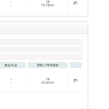
－
1K
録
お
－
19.78
m²
気
に
入
り
登
録
敷金/
礼金
間取り/
専有面積
お気に入り
－
1K
お
－
23.43
m²
気
に
入
り
登
録