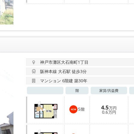
神戸市灘区大石南町1丁目
阪神本線 大石駅 徒歩3分
マンション 6階建 築30年
階
家賃/
共益費
4.5
万円
5
階
0.6
万円