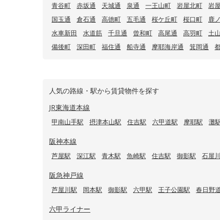
青谷町
赤坂通
天城通
泉通
一王山町
岩屋北町
岩
国玉通
倉石通
高徳町
五毛通
桜ケ丘町
桜口町
鹿
水車新田
水道筋
千旦通
曾和町
高尾通
高羽町
土
備後町
深田町
福住通
船寺通
摩耶海岸通
箕岡通
人気の路線・駅から賃貸物件を探す
JR東海道本線
甲南山手駅
摂津本山駅
住吉駅
六甲道駅
摩耶駅
灘
阪神本線
芦屋駅
深江駅
青木駅
魚崎駅
住吉駅
御影駅
石屋
阪急神戸線
芦屋川駅
岡本駅
御影駅
六甲駅
王子公園駅
春日野
六甲ライナー