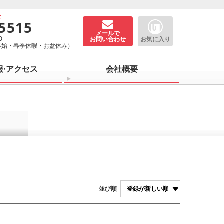
せ
-5515
メールで
0
お問い合わせ
お気に入り
年始・春季休暇・お盆休み）
報·アクセス
会社概要
並び順