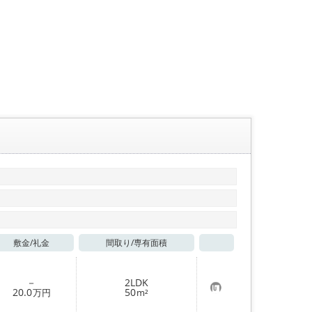
敷金/
礼金
間取り/
専有面積
お気に入り
－
2LDK
お
20.0
50
万円
m²
気
に