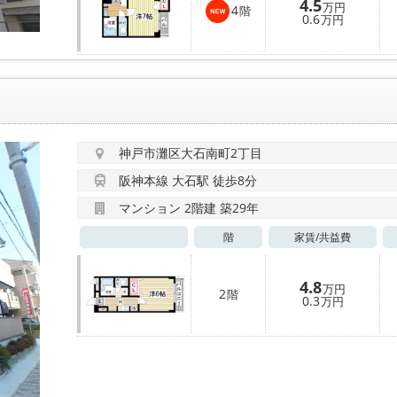
4.5
万円
4
階
0.6
万円
神戸市灘区大石南町2丁目
阪神本線 大石駅 徒歩8分
マンション 2階建 築29年
階
家賃/
共益費
4.8
万円
2
階
0.3
万円