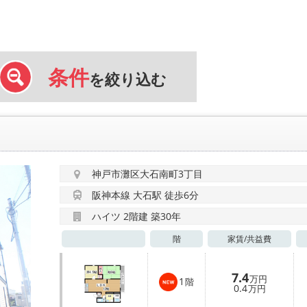
条件
を絞り込む
神戸市灘区大石南町3丁目
阪神本線 大石駅 徒歩6分
ハイツ 2階建 築30年
階
家賃/
共益費
7.4
万円
1
階
0.4
万円