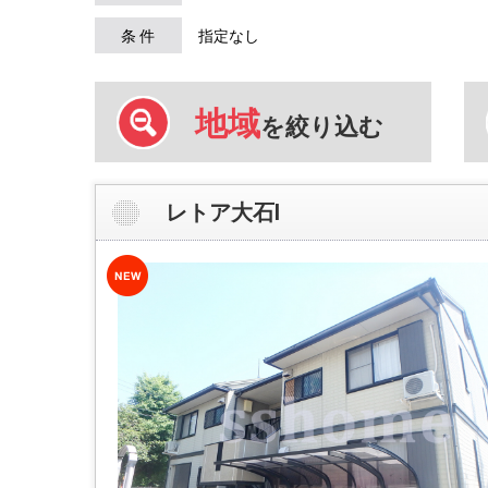
条 件
指定なし
地域
を絞り込む
レトア大石Ⅰ