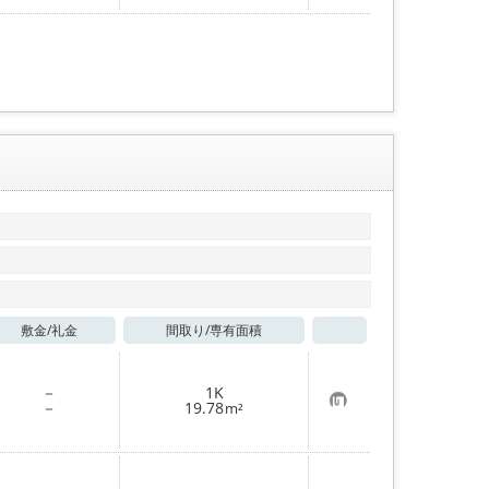
入
り
登
録
敷金/
礼金
間取り/
専有面積
お気に入り
－
1K
お
－
19.78
m²
気
に
入
り
登