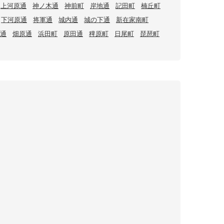
上河原通
神ノ木通
神前町
岸地通
記田町
楠丘町
下河原通
将軍通
城内通
城の下通
新在家南町
通
畑原通
浜田町
原田通
稗原町
日尾町
琵琶町