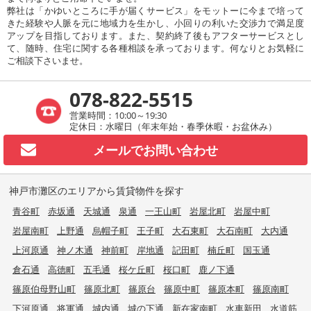
弊社は「かゆいところに手が届くサービス」をモットーに今まで培って
きた経験や人脈を元に地域力を生かし、小回りの利いた交渉力で満足度
アップを目指しております。また、契約終了後もアフターサービスとし
て、随時、住宅に関する各種相談を承っております。何なりとお気軽に
ご相談下さいませ。
078-822-5515
営業時間：10:00～19:30
定休日：水曜日（年末年始・春季休暇・お盆休み）
メールで
お問い合わせ
神戸市灘区のエリアから賃貸物件を探す
青谷町
赤坂通
天城通
泉通
一王山町
岩屋北町
岩屋中町
岩屋南町
上野通
烏帽子町
王子町
大石東町
大石南町
大内通
上河原通
神ノ木通
神前町
岸地通
記田町
楠丘町
国玉通
倉石通
高徳町
五毛通
桜ケ丘町
桜口町
鹿ノ下通
篠原伯母野山町
篠原北町
篠原台
篠原中町
篠原本町
篠原南町
下河原通
将軍通
城内通
城の下通
新在家南町
水車新田
水道筋