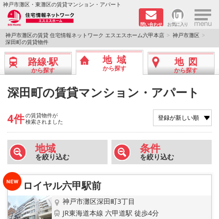
×
神戸市灘区・東灘区の賃貸マンション・アパート
問い合わせ
お気に入り
TOPページ
神戸市灘区の賃貸 住宅情報ネットワーク エスエスホーム六甲本店
神戸市灘区
深田町の賃貸物件
新着物件
地域
路線·駅
地図
から探す
から探す
から探す
学生さん向け物件
深田町の賃貸マンション・アパート
敷金·礼金０円特集
4件
の賃貸物件が
検索されました
ペット飼育可物件
地域
条件
路線·駅から探す
を絞り込む
を絞り込む
地域から探す
ロイヤル六甲駅前
地図から探す
神戸市灘区深田町3丁目
JR東海道本線 六甲道駅 徒歩4分