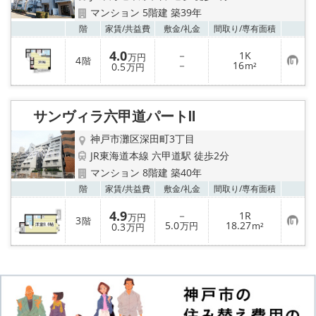
マンション 5階建 築39年
お気
階
家賃/
共益費
敷金/
礼金
間取り/
専有面積
4.0
－
1K
万円
4
階
お
－
16
0.5
m²
万円
気
に
入
り
サンヴィラ六甲道パートⅡ
登
録
神戸市灘区深田町3丁目
JR東海道本線 六甲道駅 徒歩2分
マンション 8階建 築40年
お気
階
家賃/
共益費
敷金/
礼金
間取り/
専有面積
4.9
－
1R
万円
3
階
お
5.0
18.27
0.3
万円
m²
万円
気
に
入
り
登
録