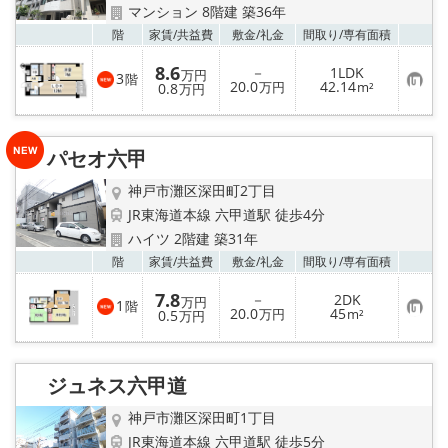
店舗情報·アクセス
マンション 8階建 築36年
お気
階
家賃/
共益費
敷金/
礼金
間取り/
専有面積
会社概要
8.6
－
1LDK
万円
3
階
お
20.0
42.14
0.8
万円
m²
万円
メールでお問い合わせ
気
に
入
り
パセオ六甲
登
録
神戸市灘区深田町2丁目
JR東海道本線 六甲道駅 徒歩4分
ハイツ 2階建 築31年
お気
階
家賃/
共益費
敷金/
礼金
間取り/
専有面積
7.8
－
2DK
万円
1
階
お
20.0
45
0.5
万円
m²
万円
気
に
入
り
ジュネス六甲道
登
録
神戸市灘区深田町1丁目
JR東海道本線 六甲道駅 徒歩5分