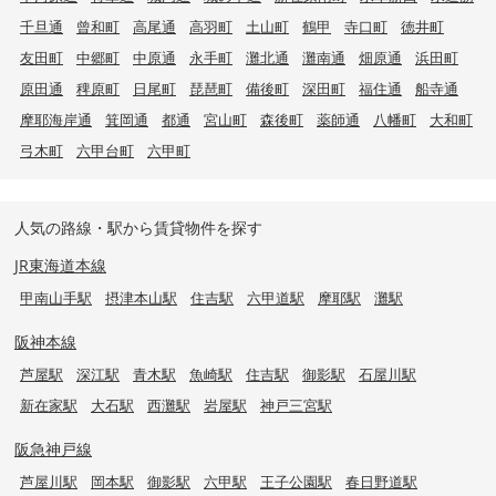
千旦通
曾和町
高尾通
高羽町
土山町
鶴甲
寺口町
徳井町
友田町
中郷町
中原通
永手町
灘北通
灘南通
畑原通
浜田町
原田通
稗原町
日尾町
琵琶町
備後町
深田町
福住通
船寺通
摩耶海岸通
箕岡通
都通
宮山町
森後町
薬師通
八幡町
大和町
弓木町
六甲台町
六甲町
人気の路線・駅から賃貸物件を探す
JR東海道本線
甲南山手駅
摂津本山駅
住吉駅
六甲道駅
摩耶駅
灘駅
阪神本線
芦屋駅
深江駅
青木駅
魚崎駅
住吉駅
御影駅
石屋川駅
新在家駅
大石駅
西灘駅
岩屋駅
神戸三宮駅
阪急神戸線
芦屋川駅
岡本駅
御影駅
六甲駅
王子公園駅
春日野道駅