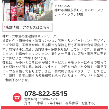
〒657-0027
神戸市灘区永手町2丁目2-11 メゾ
ン・ド・ブラン1F東
店舗情報・アクセスはこちら
神戸・六甲道の住宅情報ネットワーク
賃貸仲介・売買仲介・賃貸マンション管理・リノベーション・デザイナ
ーズ企画等、不動産全般に至る様々な業務を行う不動産総合管理会社で
す。賃貸物件は勿論、売買物件も多数取り扱いしております。 新築マン
ション、お薦め中古マンション、庭付き一戸建てに店舗・事務所に至る
まで何なりとご用命下さいませ。
弊社は「かゆいところに手が届くサービス」をモットーに今まで培って
きた経験や人脈を元に地域力を生かし、小回りの利いた交渉力で満足度
アップを目指しております。また、契約終了後もアフターサービスとし
て、随時、住宅に関する各種相談を承っております。何なりとお気軽に
ご相談下さいませ。
078-822-5515
営業時間：10:00～19:30
定休日：水曜日（年末年始・春季休暇・お盆休み）