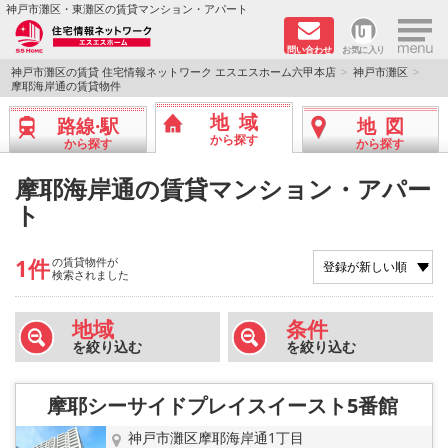
×
神戸市灘区・東灘区の賃貸マンション・アパート
問い合わせ
お気に入り
TOPページ
神戸市灘区の賃貸 住宅情報ネットワーク エスエスホーム六甲本店
神戸市灘区
摩耶海岸通の賃貸物件
新着物件
地域
路線·駅
地図
から探す
から探す
から探す
学生さん向け物件
摩耶海岸通の賃貸マンション・アパー
ト
敷金·礼金０円特集
ペット飼育可物件
1件
の賃貸物件が
検索されました
路線·駅から探す
地域
条件
を絞り込む
を絞り込む
地域から探す
摩耶シーサイドプレイスイースト5番館
地図から探す
神戸市灘区摩耶海岸通1丁目