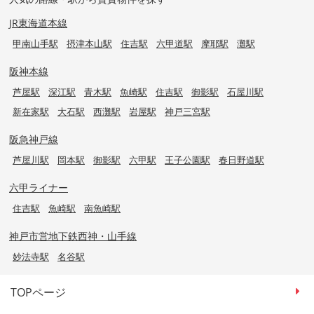
JR東海道本線
甲南山手駅
摂津本山駅
住吉駅
六甲道駅
摩耶駅
灘駅
阪神本線
芦屋駅
深江駅
青木駅
魚崎駅
住吉駅
御影駅
石屋川駅
新在家駅
大石駅
西灘駅
岩屋駅
神戸三宮駅
阪急神戸線
芦屋川駅
岡本駅
御影駅
六甲駅
王子公園駅
春日野道駅
六甲ライナー
住吉駅
魚崎駅
南魚崎駅
神戸市営地下鉄西神・山手線
妙法寺駅
名谷駅
TOPページ