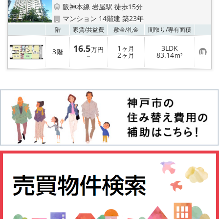
店舗情報·アクセス
阪神本線 岩屋駅 徒歩15分
マンション 14階建 築23年
会社概要
お気
階
家賃/
共益費
敷金/
礼金
間取り/
専有面積
16.5
1
3LDK
メールでお問い合わせ
ヶ月
万円
3
階
お
2
83.14
－
ヶ月
m²
気
に
入
り
登
録