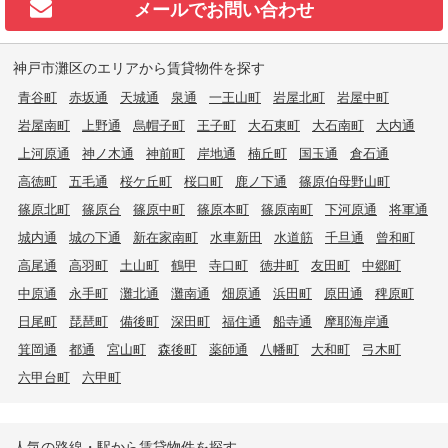
メールで
お問い合わせ
神戸市灘区のエリアから賃貸物件を探す
青谷町
赤坂通
天城通
泉通
一王山町
岩屋北町
岩屋中町
岩屋南町
上野通
烏帽子町
王子町
大石東町
大石南町
大内通
上河原通
神ノ木通
神前町
岸地通
楠丘町
国玉通
倉石通
高徳町
五毛通
桜ケ丘町
桜口町
鹿ノ下通
篠原伯母野山町
篠原北町
篠原台
篠原中町
篠原本町
篠原南町
下河原通
将軍通
城内通
城の下通
新在家南町
水車新田
水道筋
千旦通
曾和町
高尾通
高羽町
土山町
鶴甲
寺口町
徳井町
友田町
中郷町
中原通
永手町
灘北通
灘南通
畑原通
浜田町
原田通
稗原町
日尾町
琵琶町
備後町
深田町
福住通
船寺通
摩耶海岸通
箕岡通
都通
宮山町
森後町
薬師通
八幡町
大和町
弓木町
六甲台町
六甲町
人気の路線・駅から賃貸物件を探す