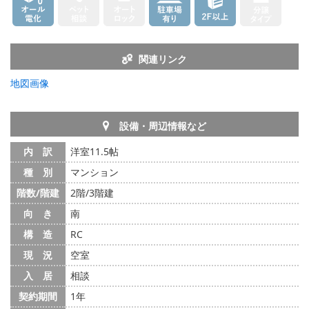
関連リンク
地図画像
設備・周辺情報など
内 訳
洋室11.5帖
種 別
マンション
階数/階建
2階/3階建
向 き
南
構 造
RC
現 況
空室
入 居
相談
契約期間
1年