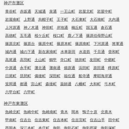
神戸市灘区
青谷町
赤坂通
天城通
泉通
一王山町
岩屋北町
岩屋中町
岩屋南町
上野通
烏帽子町
王子町
大石東町
大石南町
大内通
上河原通
神ノ木通
神前町
岸地通
楠丘町
国玉通
倉石通
高徳町
五毛通
桜ケ丘町
桜口町
鹿ノ下通
篠原伯母野山町
篠原北町
篠原台
篠原中町
篠原本町
篠原南町
下河原通
将軍通
城内通
城の下通
新在家南町
水車新田
水道筋
千旦通
曾和町
高尾通
高羽町
土山町
鶴甲
寺口町
徳井町
友田町
中郷町
中原通
永手町
灘北通
灘南通
畑原通
浜田町
原田通
稗原町
日尾町
琵琶町
備後町
深田町
福住通
船寺通
摩耶海岸通
箕岡通
都通
宮山町
森後町
薬師通
八幡町
大和町
弓木町
六甲台町
六甲町
神戸市東灘区
魚崎北町
魚崎中町
魚崎南町
青木
岡本
鴨子ケ原
北青木
甲南町
住吉台
住吉東町
住吉本町
住吉宮町
住吉山手
田中町
西岡本
深江本町
本庄町
御影
御影石町
御影郡家
御影塚町