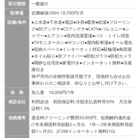
取引態様
一般媒介
駐車場
近隣確保/30m 18,700円/月
設備/条件
上水道
下水道
電話
冷房
暖房
給湯
フローリン
グ
BSアンテナ
CSアンテナ
CATV
バルコニー
シ
ャワー
エアコン
室内洗濯置場
バス・トイレ同室
TVモニターホン
IHコンロ
屋内駐車場
オール電化
収納スペース
インターネット対応
駐輪場
角部屋
タイル貼り
光ファイバー
防犯ガラス
防犯カメラ
閑静な住宅街
家電付き
インターネット無料
冷蔵
庫付き
神戸市内の全物件取扱可能です。現地待ち合せお仕
事終わりのご相談等、何なりとお申し付け下さい。
保 険
加入要 10,000円/1年
保証会社
利用必須 初回保証料:月額支払賃料等50% 月次保
証料1.3%
金銭備考
退去時クリーニング費用33,000円、短期解約違約金
(1年未満賃料等総額2ヶ月分、1年～2年未満賃料等総
額1ヶ月分)、JCOMインターネット無料(1G)