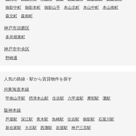
御影中町
御影本町
御影山手
本山北町
本山中町
本山南町
森北町
森南町
神戸市須磨区
多井畑東町
神戸市中央区
野崎通
人気の路線・駅から賃貸物件を探す
JR東海道本線
甲南山手駅
摂津本山駅
住吉駅
六甲道駅
摩耶駅
灘駅
阪神本線
芦屋駅
深江駅
青木駅
魚崎駅
住吉駅
御影駅
石屋川駅
新在家駅
大石駅
西灘駅
岩屋駅
神戸三宮駅