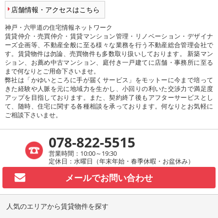
店舗情報・アクセスはこちら
神戸・六甲道の住宅情報ネットワーク
賃貸仲介・売買仲介・賃貸マンション管理・リノベーション・デザイナ
ーズ企画等、不動産全般に至る様々な業務を行う不動産総合管理会社で
す。賃貸物件は勿論、売買物件も多数取り扱いしております。 新築マン
ション、お薦め中古マンション、庭付き一戸建てに店舗・事務所に至る
まで何なりとご用命下さいませ。
弊社は「かゆいところに手が届くサービス」をモットーに今まで培って
きた経験や人脈を元に地域力を生かし、小回りの利いた交渉力で満足度
アップを目指しております。また、契約終了後もアフターサービスとし
て、随時、住宅に関する各種相談を承っております。何なりとお気軽に
ご相談下さいませ。
078-822-5515
営業時間：10:00～19:30
定休日：水曜日（年末年始・春季休暇・お盆休み）
メールで
お問い合わせ
人気のエリアから賃貸物件を探す