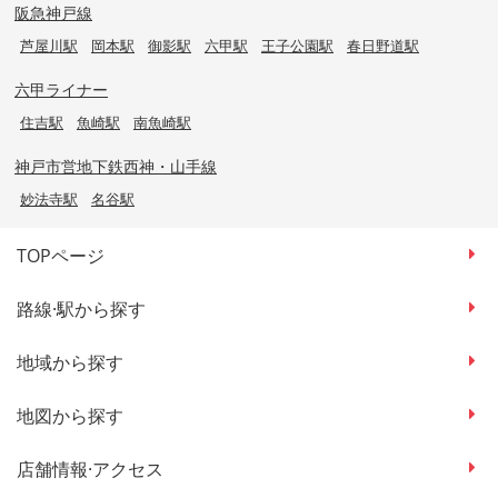
阪急神戸線
芦屋川駅
岡本駅
御影駅
六甲駅
王子公園駅
春日野道駅
六甲ライナー
住吉駅
魚崎駅
南魚崎駅
神戸市営地下鉄西神・山手線
妙法寺駅
名谷駅
TOPページ
路線·駅から探す
地域から探す
地図から探す
店舗情報·アクセス