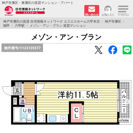
×
神戸市灘区・東灘区の賃貸マンション・アパート
問い合わせ
お気に入り
TOPページ
神戸市灘区の賃貸 住宅情報ネットワーク エスエスホーム六甲本店
神戸市灘区
鶴甲
六甲駅
メゾン・アン・ブラン 賃貸マンション
新着物件
メゾン・アン・ブラン
物件番号/
1123135577
学生さん向け物件
敷金·礼金０円特集
ペット飼育可物件
路線·駅から探す
地域から探す
地図から探す