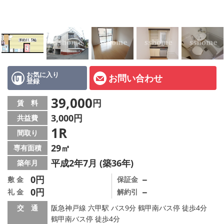
店舗情報·アクセス
会社概要
メールでお問い合わせ
お気に入り
お問い合わせ
登録
39,000
円
賃 料
3,000円
共益費
1R
間取り
29㎡
専有面積
平成2年7月 (築36年)
築年月
0円
－
敷 金
保証金
0円
－
礼 金
解約引
交 通
阪急神戸線 六甲駅 バス9分 鶴甲南バス停 徒歩4分
鶴甲南バス停 徒歩4分