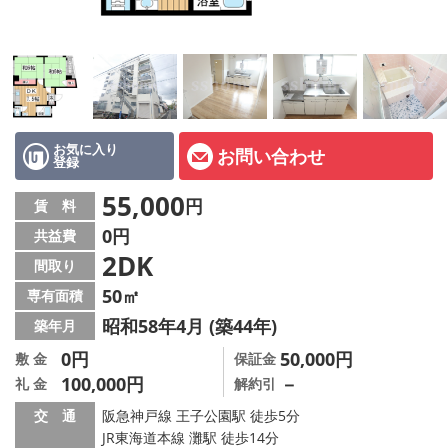
店舗情報·アクセス
会社概要
メールでお問い合わせ
お気に入り
お問い合わせ
登録
55,000
円
賃 料
0円
共益費
2DK
間取り
50㎡
専有面積
昭和58年4月 (築44年)
築年月
0円
50,000円
敷 金
保証金
100,000円
－
礼 金
解約引
交 通
阪急神戸線 王子公園駅 徒歩5分
JR東海道本線 灘駅 徒歩14分