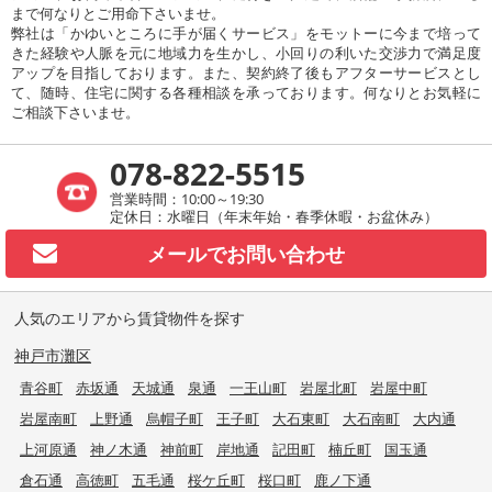
まで何なりとご用命下さいませ。
弊社は「かゆいところに手が届くサービス」をモットーに今まで培って
きた経験や人脈を元に地域力を生かし、小回りの利いた交渉力で満足度
アップを目指しております。また、契約終了後もアフターサービスとし
て、随時、住宅に関する各種相談を承っております。何なりとお気軽に
ご相談下さいませ。
078-822-5515
営業時間：10:00～19:30
定休日：水曜日（年末年始・春季休暇・お盆休み）
メールで
お問い合わせ
人気のエリアから賃貸物件を探す
神戸市灘区
青谷町
赤坂通
天城通
泉通
一王山町
岩屋北町
岩屋中町
岩屋南町
上野通
烏帽子町
王子町
大石東町
大石南町
大内通
上河原通
神ノ木通
神前町
岸地通
記田町
楠丘町
国玉通
倉石通
高徳町
五毛通
桜ケ丘町
桜口町
鹿ノ下通