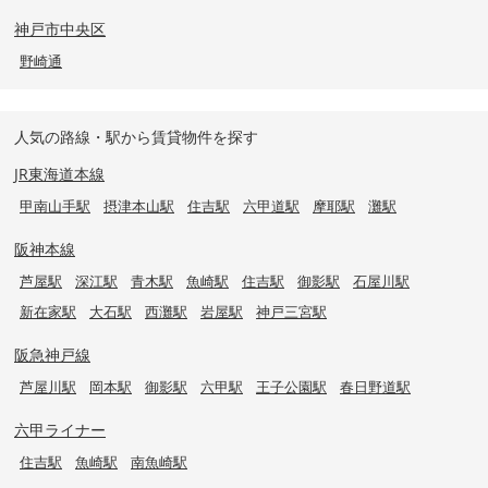
神戸市中央区
野崎通
人気の路線・駅から賃貸物件を探す
JR東海道本線
甲南山手駅
摂津本山駅
住吉駅
六甲道駅
摩耶駅
灘駅
阪神本線
芦屋駅
深江駅
青木駅
魚崎駅
住吉駅
御影駅
石屋川駅
新在家駅
大石駅
西灘駅
岩屋駅
神戸三宮駅
阪急神戸線
芦屋川駅
岡本駅
御影駅
六甲駅
王子公園駅
春日野道駅
六甲ライナー
住吉駅
魚崎駅
南魚崎駅