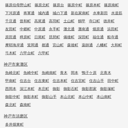
篠原伯母野山町
篠原北町
篠原台
篠原中町
篠原本町
篠原南町
下河原通
将軍通
城内通
城の下通
新在家南町
水車新田
水道筋
千旦通
曾和町
高尾通
高羽町
土山町
鶴甲
寺口町
徳井町
友田町
中郷町
中原通
永手町
灘北通
灘南通
畑原通
浜田町
原田通
稗原町
日尾町
琵琶町
備後町
深田町
福住通
船寺通
摩耶海岸通
箕岡通
都通
宮山町
森後町
薬師通
八幡町
大和町
弓木町
六甲台町
六甲町
神戸市東灘区
魚崎北町
魚崎中町
魚崎南町
青木
岡本
鴨子ケ原
北青木
甲南町
住吉台
住吉東町
住吉本町
住吉宮町
住吉山手
田中町
西岡本
深江本町
本庄町
御影
御影石町
御影郡家
御影塚町
御影中町
御影本町
御影山手
本山北町
本山中町
本山南町
森北町
森南町
神戸市須磨区
多井畑東町