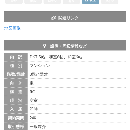
関連リンク
地図画像
設備・周辺情報など
内 訳
DK7.5帖、和室6帖、和室6帖
種 別
マンション
階数/階建
3階/4階建
向 き
東
構 造
RC
現 況
空室
入 居
即時
契約期間
2年
取引態様
一般媒介