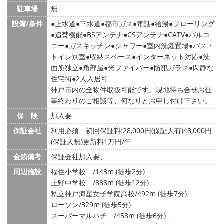
駐車場
無
設備/条件
上水道
下水道
都市ガス
電話
給湯
フローリング
追焚機能
BSアンテナ
CSアンテナ
CATV
バルコ
ニー
ガスキッチン
シャワー
室内洗濯置場
バス・
トイレ別室
収納スペース
インターネット対応
洗
面所独立
角部屋
光ファイバー
防犯ガラス
閑静な
住宅街
2人入居可
神戸市内の全物件取扱可能です。現地待ち合せお仕
事終わりのご相談等、何なりとお申し付け下さい。
保 険
加入要
保証会社
利用必須 初回保証料:28,000円(保証人有)48,000円
(保証人無)更新料1万円/年
金銭備考
保証会社加入要、
周辺施設
福住小学校 /143m (徒歩2分)
上野中学校 /888m (徒歩12分)
私立神戸海星女子学院高校/492m (徒歩7分)
ローソン/329m (徒歩5分)
スーパーマルハチ /458m (徒歩6分)