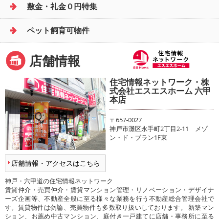
敷金・礼金０円特集
ペット飼育可物件
店舗情報
住宅情報ネットワーク・株
式会社エスエスホーム 六甲
本店
〒657-0027
神戸市灘区永手町2丁目2-11 メゾ
ン・ド・ブラン1F東
店舗情報・アクセスはこちら
神戸・六甲道の住宅情報ネットワーク
賃貸仲介・売買仲介・賃貸マンション管理・リノベーション・デザイナ
ーズ企画等、不動産全般に至る様々な業務を行う不動産総合管理会社で
す。賃貸物件は勿論、売買物件も多数取り扱いしております。 新築マン
ション、お薦め中古マンション、庭付き一戸建てに店舗・事務所に至る