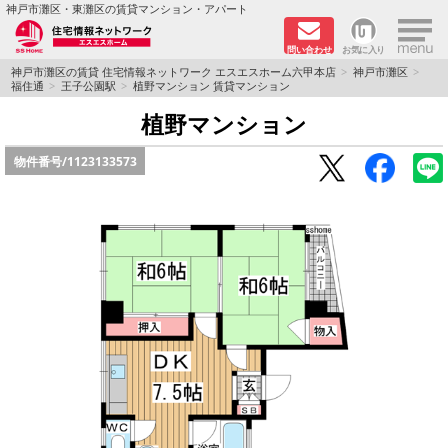
×
神戸市灘区・東灘区の賃貸マンション・アパート
問い合わせ
お気に入り
TOPページ
神戸市灘区の賃貸 住宅情報ネットワーク エスエスホーム六甲本店
神戸市灘区
福住通
王子公園駅
植野マンション 賃貸マンション
新着物件
植野マンション
物件番号/
1123133573
学生さん向け物件
敷金·礼金０円特集
ペット飼育可物件
路線·駅から探す
地域から探す
地図から探す