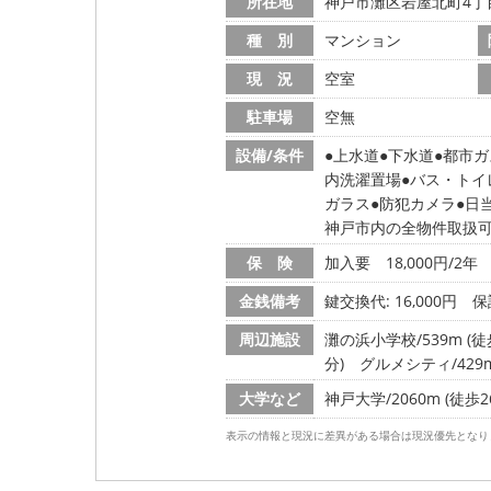
所在地
神戸市灘区岩屋北町4丁
種 別
マンション
現 況
空室
駐車場
空無
設備/条件
上水道
下水道
都市ガ
内洗濯置場
バス・トイ
ガラス
防犯カメラ
日
神戸市内の全物件取扱
保 険
加入要 18,000円/2年
金銭備考
鍵交換代: 16,000円
保
周辺施設
灘の浜小学校/539m (徒
分)
グルメシティ/429m
大学など
神戸大学/2060m (徒歩2
表示の情報と現況に差異がある場合は現況優先となり