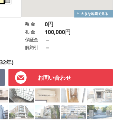
大きな地図で見る
0円
敷 金
100,000円
礼 金
－
保証金
－
解約引
32年)
お問い合わせ