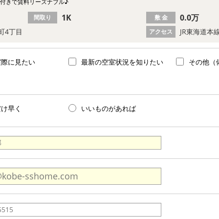
ク付きで賃料リーズナブル♪
1K
0.0万
間取り
敷 金
町4丁目
JR東海道本線
アクセス
実際に見たい
最新の空室状況を知りたい
その他（
だけ早く
いいものがあれば