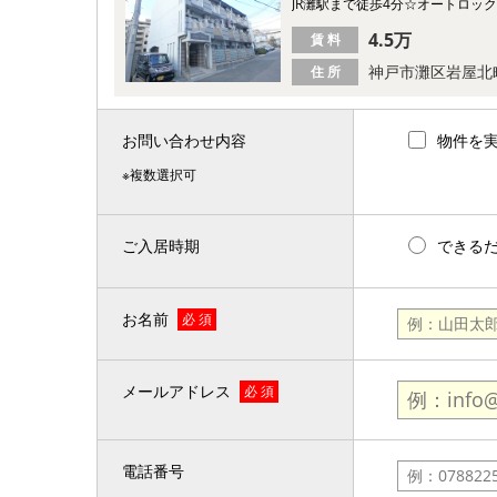
JR灘駅まで徒歩4分☆オートロッ
4.5万
賃 料
神戸市灘区岩屋北
住 所
お問い合わせ内容
物件を
※複数選択可
ご入居時期
できる
お名前
必 須
メールアドレス
必 須
電話番号