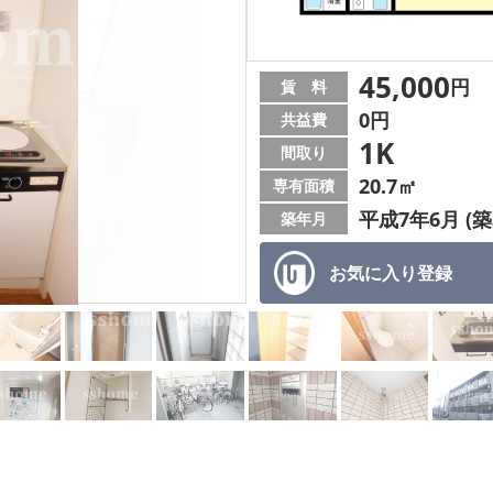
45,000
円
賃 料
0円
共益費
1K
間取り
20.7㎡
専有面積
平成7年6月 (築
築年月
お気に入り
登録