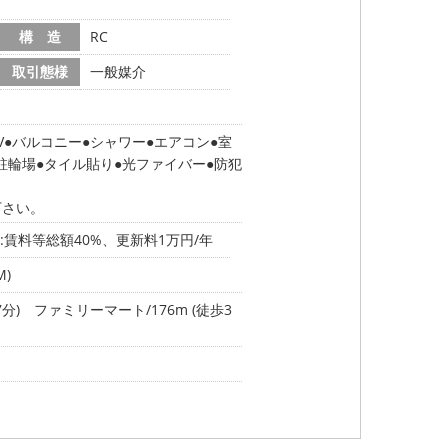
構 造
RC
取引態様
一般媒介
V
バルコニー
シャワー
エアコン
室
駐輪場
タイル貼り
光ファイバー
防犯
下さい。
賃料等総額40%、更新料1万円/年
)
分)
ファミリーマート/176m (徒歩3