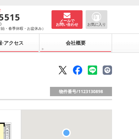
せ
-5515
メールで
0
お問い合わせ
お気に入り
年始・春季休暇・お盆休み）
報·アクセス
会社概要
物件番号/
1123130898