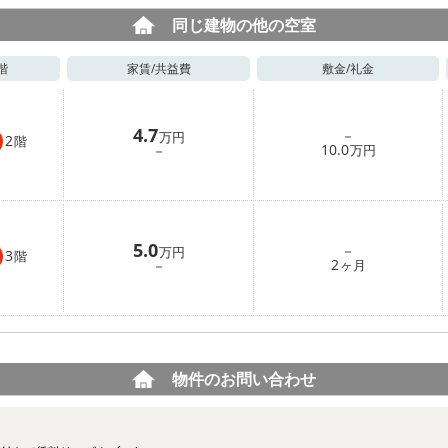
同じ建物の他の空室
階
家賃/
共益費
敷金/
礼金
4.7
－
万円
2
階
10.0
－
万円
5.0
－
万円
3
階
2
－
ヶ月
物件のお問い合わせ