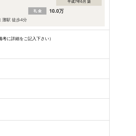
平成7年6月 築
10.0万
礼 金
 灘駅 徒歩4分
備考に詳細をご記入下さい）