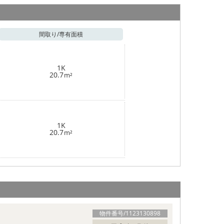
間取り/
専有面積
1K
20.7
m²
1K
20.7
m²
物件番号/
1123130898