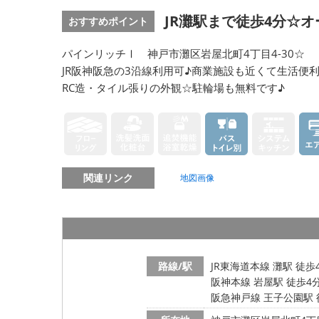
JR灘駅まで徒歩4分☆
おすすめポイント
パインリッチⅠ 神戸市灘区岩屋北町4丁目4-30☆
JR阪神阪急の3沿線利用可♪商業施設も近くて生活便
RC造・タイル張りの外観☆駐輪場も無料です♪
関連リンク
地図画像
路線/駅
JR東海道本線 灘駅 徒歩
阪神本線 岩屋駅 徒歩4
阪急神戸線 王子公園駅 