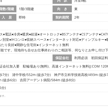
目
内 訳
洋室8帖
階数/階建
1階/3階建
向 き
東
入 居
即時
契約期間
2年
ス
電話
冷房
暖房
給湯
オートロック
BSアンテナ
CSアンテナ
CAT
レ別室
IHコンロ
収納スペース
インターネット対応
ディンプルキー
当たり良好
閑静な住宅街
インターネット無料
可能です。現地待ち合せお仕事終わりのご相談等、何なりとお申し付け
保証会社
利用必須 初回保証料:
証会社加入要 駐輪場あり(無料)、高速インターネット無料(J:COM 120M
歩7分)
渚中学校/552m (徒歩7分)
神戸市立科学技術高校/493m (徒歩7
 (徒歩6分)
吉田アーデント病院/584m (徒歩8分)
6分)
ます。