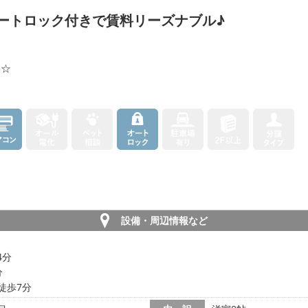
オートロック付きで賃料リーズナブル♪
利☆
設備・周辺情報など
4分
分
徒歩7分