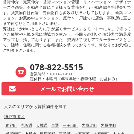
賃貸仲介・売買仲介・賃貸マンション管理・リノベーション・デザイナ
ーズ企画等、不動産全般に至る様々な業務を行う不動産総合管理会社で
す。賃貸物件は勿論、売買物件も多数取り扱いしております。 新築マン
ション、お薦め中古マンション、庭付き一戸建てに店舗・事務所に至る
まで何なりとご用命下さいませ。
弊社は「かゆいところに手が届くサービス」をモットーに今まで培って
きた経験や人脈を元に地域力を生かし、小回りの利いた交渉力で満足度
アップを目指しております。また、契約終了後もアフターサービスとし
て、随時、住宅に関する各種相談を承っております。何なりとお気軽に
ご相談下さいませ。
078-822-5515
営業時間：10:00～19:30
定休日：水曜日（年末年始・春季休暇・お盆休み）
メールで
お問い合わせ
人気のエリアから賃貸物件を探す
神戸市灘区
青谷町
赤坂通
天城通
泉通
一王山町
岩屋北町
岩屋中町
岩屋南町
上野通
烏帽子町
王子町
大石東町
大石南町
大内通