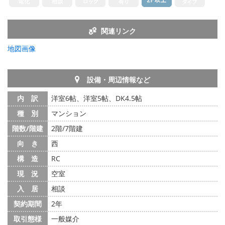
関連リンク
地図画像
設備・周辺情報など
内 訳
洋室6帖、洋室5帖、DK4.5帖
種 別
マンション
階数/階建
2階/7階建
向 き
西
構 造
RC
現 況
空室
入 居
相談
契約期間
2年
取引態様
一般媒介