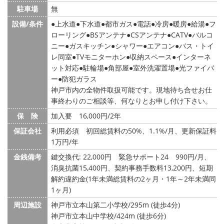
駐車場
無
設備/条件
上水道
下水道
都市ガス
電話
冷房
暖房
給湯
フ
ローリング
BSアンテナ
CSアンテナ
CATV
バルコ
ニー
ガスキッチン
シャワー
エアコン
バス・トイ
レ同室
TVモニターホン
収納スペース
インターネ
ット対応
駐輪場
角部屋
室外洗濯置場
光ファイバ
ー
防犯ガラス
神戸市内の全物件取扱可能です。現地待ち合せお仕
事終わりのご相談等、何なりとお申し付け下さい。
保 険
加入要 16,000円/2年
保証会社
利用必須 初回総賃料の50%、1.1%/月、更新保証料
1万円/年
金銭備考
鍵交換代: 22,000円
緊急サポート24 990円/月、
消臭抗菌15,400円、契約事務手数料13,200円、短期
解約違約金(1年未満総賃料の2ヶ月・1年～2年未満同
1ヶ月)
周辺施設
神戸市立本山第二小学校/295m (徒歩4分)
神戸市立本山中学校/424m (徒歩6分)