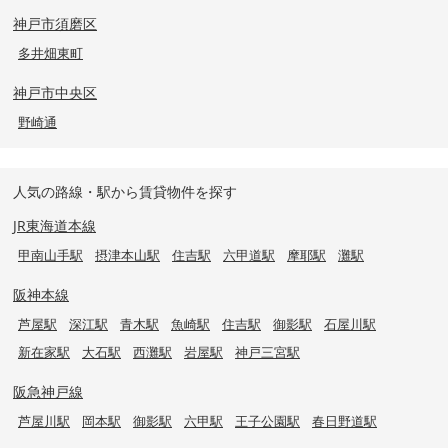
神戸市須磨区
多井畑東町
神戸市中央区
野崎通
人気の路線・駅から賃貸物件を探す
JR東海道本線
甲南山手駅
摂津本山駅
住吉駅
六甲道駅
摩耶駅
灘駅
阪神本線
芦屋駅
深江駅
青木駅
魚崎駅
住吉駅
御影駅
石屋川駅
新在家駅
大石駅
西灘駅
岩屋駅
神戸三宮駅
阪急神戸線
芦屋川駅
岡本駅
御影駅
六甲駅
王子公園駅
春日野道駅