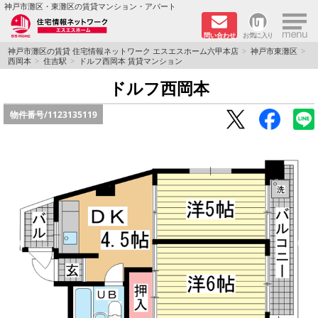
×
神戸市灘区・東灘区の賃貸マンション・アパート
問い合わせ
お気に入り
TOPページ
神戸市灘区の賃貸 住宅情報ネットワーク エスエスホーム六甲本店
神戸市東灘区
西岡本
住吉駅
ドルフ西岡本 賃貸マンション
新着物件
ドルフ西岡本
物件番号/
1123135119
学生さん向け物件
敷金·礼金０円特集
ペット飼育可物件
路線·駅から探す
地域から探す
地図から探す