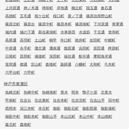
上河原通
神ノ木通
神前町
岸地通
楠丘町
国玉通
倉石通
高徳町
五毛通
桜ケ丘町
桜口町
鹿ノ下通
篠原伯母野山町
篠原北町
篠原台
篠原中町
篠原本町
篠原南町
下河原通
将軍通
城内通
城の下通
新在家南町
水車新田
水道筋
千旦通
曾和町
高尾通
高羽町
土山町
鶴甲
寺口町
徳井町
友田町
中郷町
中原通
永手町
灘北通
灘南通
畑原通
浜田町
原田通
稗原町
日尾町
琵琶町
備後町
深田町
福住通
船寺通
摩耶海岸通
箕岡通
都通
宮山町
森後町
薬師通
八幡町
大和町
弓木町
六甲台町
六甲町
神戸市東灘区
魚崎北町
魚崎中町
魚崎南町
青木
岡本
鴨子ケ原
北青木
甲南町
住吉台
住吉東町
住吉本町
住吉宮町
住吉山手
田中町
西岡本
深江本町
本庄町
御影
御影石町
御影郡家
御影塚町
御影中町
御影本町
御影山手
本山北町
本山中町
本山南町
森北町
森南町