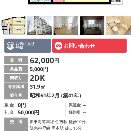
店舗情報·アクセス
会社概要
メールでお問い合わせ
お気に入り
お問い合わせ
登録
62,000
円
賃 料
5,000円
共益費
2DK
間取り
31.9㎡
専有面積
昭和61年2月 (築41年)
築年月
0円
－
敷 金
保証金
50,000円
－
礼 金
解約引
交 通
JR東海道本線 住吉駅 徒歩10分
阪急神戸線 岡本駅 徒歩15分