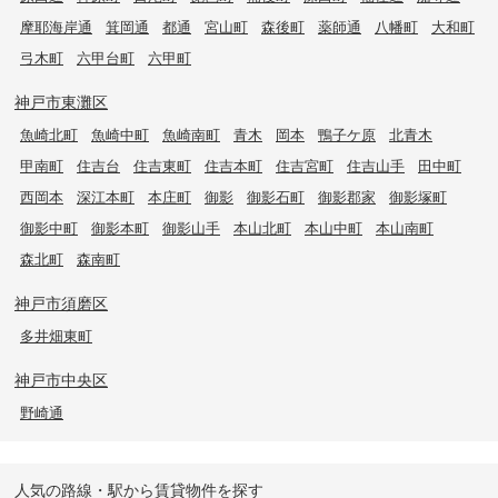
摩耶海岸通
箕岡通
都通
宮山町
森後町
薬師通
八幡町
大和町
弓木町
六甲台町
六甲町
神戸市東灘区
魚崎北町
魚崎中町
魚崎南町
青木
岡本
鴨子ケ原
北青木
甲南町
住吉台
住吉東町
住吉本町
住吉宮町
住吉山手
田中町
西岡本
深江本町
本庄町
御影
御影石町
御影郡家
御影塚町
御影中町
御影本町
御影山手
本山北町
本山中町
本山南町
森北町
森南町
神戸市須磨区
多井畑東町
神戸市中央区
野崎通
人気の路線・駅から賃貸物件を探す