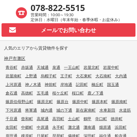
078-822-5515
営業時間：10:00～19:30
定休日：水曜日（年末年始・春季休暇・お盆休み）
メールで
お問い合わせ
人気のエリアから賃貸物件を探す
神戸市灘区
青谷町
赤坂通
天城通
泉通
一王山町
岩屋北町
岩屋中町
岩屋南町
上野通
烏帽子町
王子町
大石東町
大石南町
大内通
上河原通
神ノ木通
神前町
岸地通
記田町
楠丘町
国玉通
倉石通
高徳町
五毛通
桜ケ丘町
桜口町
鹿ノ下通
篠原伯母野山町
篠原北町
篠原台
篠原中町
篠原本町
篠原南町
下河原通
将軍通
城内通
城の下通
新在家南町
水車新田
水道筋
千旦通
曾和町
高尾通
高羽町
土山町
鶴甲
寺口町
徳井町
友田町
中郷町
中原通
永手町
灘北通
灘南通
畑原通
浜田町
原田通
稗原町
日尾町
琵琶町
備後町
深田町
福住通
船寺通