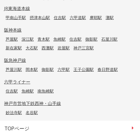
JR東海道本線
甲南山手駅
摂津本山駅
住吉駅
六甲道駅
摩耶駅
灘駅
阪神本線
芦屋駅
深江駅
青木駅
魚崎駅
住吉駅
御影駅
石屋川駅
新在家駅
大石駅
西灘駅
岩屋駅
神戸三宮駅
阪急神戸線
芦屋川駅
岡本駅
御影駅
六甲駅
王子公園駅
春日野道駅
六甲ライナー
住吉駅
魚崎駅
南魚崎駅
神戸市営地下鉄西神・山手線
妙法寺駅
名谷駅
TOPページ