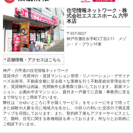
住宅情報ネットワーク・株
式会社エスエスホーム 六甲
本店
〒657-0027
神戸市灘区永手町2丁目2-11 メゾ
ン・ド・ブラン1F東
店舗情報・アクセスはこちら
神戸・六甲道の住宅情報ネットワーク
賃貸仲介・売買仲介・賃貸マンション管理・リノベーション・デザイナ
ーズ企画等、不動産全般に至る様々な業務を行う不動産総合管理会社で
す。賃貸物件は勿論、売買物件も多数取り扱いしております。 新築マン
ション、お薦め中古マンション、庭付き一戸建てに店舗・事務所に至る
まで何なりとご用命下さいませ。
弊社は「かゆいところに手が届くサービス」をモットーに今まで培って
きた経験や人脈を元に地域力を生かし、小回りの利いた交渉力で満足度
アップを目指しております。また、契約終了後もアフターサービスとし
て、随時、住宅に関する各種相談を承っております。何なりとお気軽に
ご相談下さいませ。