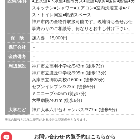
設備/条件
上水道
下水道
都市ガス
電話
冷房
暖房
給湯
ガ
スキッチン
シャワー
エアコン
室内洗濯置場
バ
ス・トイレ同室
収納スペース
神戸市内の全物件取扱可能です。現地待ち合せお仕
事終わりのご相談等、何なりとお申し付け下さい。
保 険
加入要 15,000円
保証会社
－
金銭備考
－
周辺施設
神戸市立高羽小学校/543m (徒歩7分)
神戸市立鷹匠中学校/995m (徒歩13分)
兵庫県立御影高校/1600m (徒歩20分)
セブンイレブン/323m (徒歩5分)
ミニコープ/506m (徒歩7分)
六甲病院/401m (徒歩6分)
大学など
神戸大学六甲台キャンパス/377m (徒歩5分)
表示の情報と現況に差異がある場合は現況優先となります。
お問い合わせ·内覧予約は
こちらから