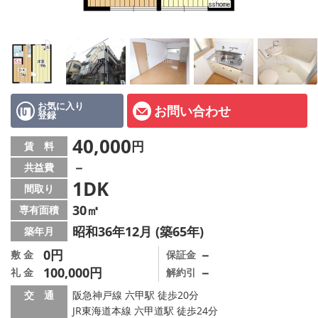
店舗情報·アクセス
会社概要
メールでお問い合わせ
お気に入り
お問い合わせ
登録
40,000
円
賃 料
－
共益費
1DK
間取り
30㎡
専有面積
昭和36年12月 (築65年)
築年月
0円
－
敷 金
保証金
100,000円
－
礼 金
解約引
交 通
阪急神戸線 六甲駅 徒歩20分
JR東海道本線 六甲道駅 徒歩24分