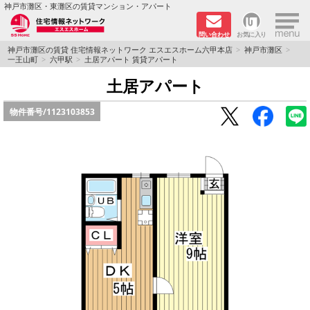
×
神戸市灘区・東灘区の賃貸マンション・アパート
問い合わせ
お気に入り
TOPページ
神戸市灘区の賃貸 住宅情報ネットワーク エスエスホーム六甲本店
神戸市灘区
一王山町
六甲駅
土居アパート 賃貸アパート
新着物件
土居アパート
物件番号/
1123103853
学生さん向け物件
敷金·礼金０円特集
ペット飼育可物件
路線·駅から探す
地域から探す
地図から探す