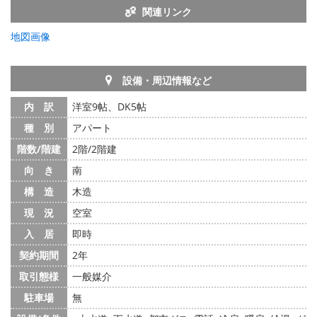
関連リンク
地図画像
設備・周辺情報など
内 訳
洋室9帖、DK5帖
種 別
アパート
階数/階建
2階/2階建
向 き
南
構 造
木造
現 況
空室
入 居
即時
契約期間
2年
取引態様
一般媒介
駐車場
無