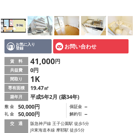
店舗情報·アクセス
会社概要
メールでお問い合わせ
お気に入り
お問い合わせ
登録
41,000
円
賃 料
0円
共益費
1K
間取り
19.47㎡
専有面積
平成5年2月 (築34年)
築年月
50,000円
－
敷 金
保証金
50,000円
－
礼 金
解約引
交 通
阪急神戸線 王子公園駅 徒歩5分
JR東海道本線 摩耶駅 徒歩5分