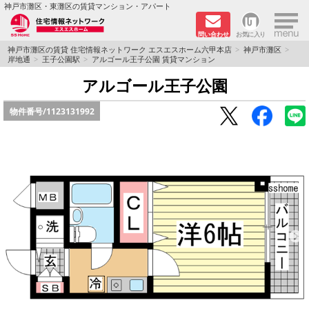
×
神戸市灘区・東灘区の賃貸マンション・アパート
問い合わせ
お気に入り
TOPページ
神戸市灘区の賃貸 住宅情報ネットワーク エスエスホーム六甲本店
神戸市灘区
岸地通
王子公園駅
アルゴール王子公園 賃貸マンション
新着物件
アルゴール王子公園
物件番号/
1123131992
学生さん向け物件
敷金·礼金０円特集
ペット飼育可物件
路線·駅から探す
地域から探す
地図から探す