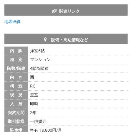
関連リンク
地図画像
設備・周辺情報など
内 訳
洋室6帖
種 別
マンション
階数/階建
4階/5階建
向 き
西
構 造
RC
現 況
空室
入 居
即時
契約期間
2年
取引態様
一般媒介
駐車場
空有 19,800円/月