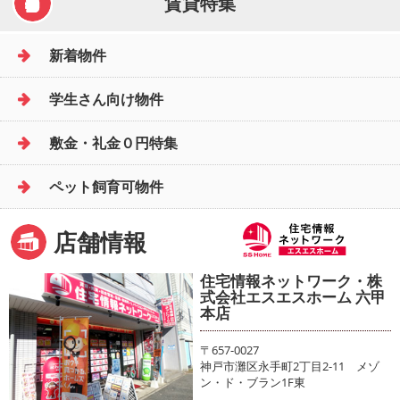
賃貸特集
新着物件
学生さん向け物件
敷金・礼金０円特集
ペット飼育可物件
店舗情報
住宅情報ネットワーク・株
式会社エスエスホーム 六甲
本店
〒657-0027
神戸市灘区永手町2丁目2-11 メゾ
ン・ド・ブラン1F東