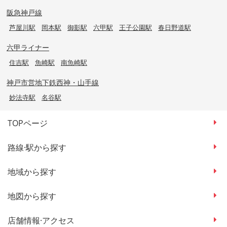
阪急神戸線
芦屋川駅
岡本駅
御影駅
六甲駅
王子公園駅
春日野道駅
六甲ライナー
住吉駅
魚崎駅
南魚崎駅
神戸市営地下鉄西神・山手線
妙法寺駅
名谷駅
TOPページ
路線·駅から探す
地域から探す
地図から探す
店舗情報·アクセス