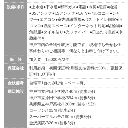
設備/条件
上水道
下水道
都市ガス
電話
冷房
暖房
給湯
BSアンテナ
CSアンテナ
CATV
バルコニー
シャ
ワー
エアコン
室内洗濯置場
バス・トイレ同室
IH
コンロ
収納スペース
インターネット対応
駐輪場
角部屋
タイル貼り
光ファイバー
日当たり良好
冷
蔵庫付き
神戸市内の全物件取扱可能です。現地待ち合せお仕
事終わりのご相談等、何なりとお申し付け下さい。
保 険
加入要 15,000円/2年
保証会社
利用必須 初回保証料:月額支払賃料の50%、更新保
証料1.3万円/年、
金銭備考
自転車1台のみ駐輪スペース有、
周辺施設
神戸市立稗田小学校/140m (徒歩2分)
神戸市立原田中学校/634m (徒歩8分)
兵庫県立神戸高校/1200m (徒歩15分)
ローソン/105m (徒歩2分)
スーパーマルハチ/180m (徒歩3分)
金沢病院/326m (徒歩5分)