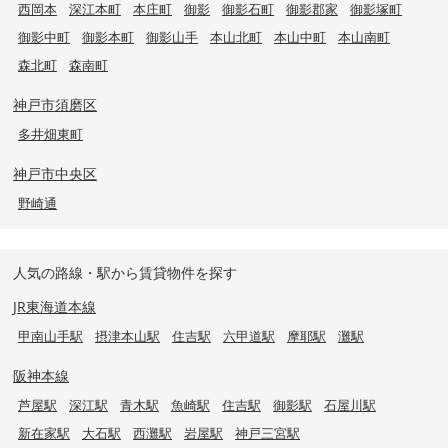
西岡本
深江本町
本庄町
御影
御影石町
御影郡家
御影塚町
御影中町
御影本町
御影山手
本山北町
本山中町
本山南町
森北町
森南町
神戸市須磨区
多井畑東町
神戸市中央区
野崎通
人気の路線・駅から賃貸物件を探す
JR東海道本線
甲南山手駅
摂津本山駅
住吉駅
六甲道駅
摩耶駅
灘駅
阪神本線
芦屋駅
深江駅
青木駅
魚崎駅
住吉駅
御影駅
石屋川駅
新在家駅
大石駅
西灘駅
岩屋駅
神戸三宮駅