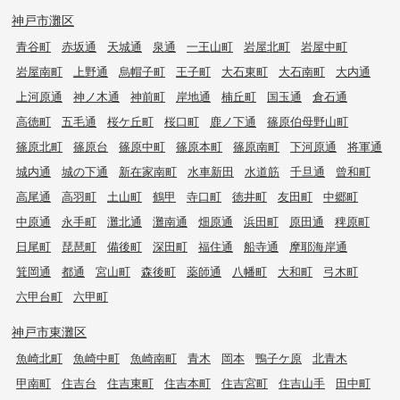
神戸市灘区
青谷町
赤坂通
天城通
泉通
一王山町
岩屋北町
岩屋中町
岩屋南町
上野通
烏帽子町
王子町
大石東町
大石南町
大内通
上河原通
神ノ木通
神前町
岸地通
楠丘町
国玉通
倉石通
高徳町
五毛通
桜ケ丘町
桜口町
鹿ノ下通
篠原伯母野山町
篠原北町
篠原台
篠原中町
篠原本町
篠原南町
下河原通
将軍通
城内通
城の下通
新在家南町
水車新田
水道筋
千旦通
曾和町
高尾通
高羽町
土山町
鶴甲
寺口町
徳井町
友田町
中郷町
中原通
永手町
灘北通
灘南通
畑原通
浜田町
原田通
稗原町
日尾町
琵琶町
備後町
深田町
福住通
船寺通
摩耶海岸通
箕岡通
都通
宮山町
森後町
薬師通
八幡町
大和町
弓木町
六甲台町
六甲町
神戸市東灘区
魚崎北町
魚崎中町
魚崎南町
青木
岡本
鴨子ケ原
北青木
甲南町
住吉台
住吉東町
住吉本町
住吉宮町
住吉山手
田中町