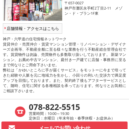
〒657-0027
神戸市灘区永手町2丁目2-11 メゾ
ン・ド・ブラン1F東
店舗情報・アクセスはこちら
神戸・六甲道の住宅情報ネットワーク
賃貸仲介・売買仲介・賃貸マンション管理・リノベーション・デザイナ
ーズ企画等、不動産全般に至る様々な業務を行う不動産総合管理会社で
す。賃貸物件は勿論、売買物件も多数取り扱いしております。 新築マン
ション、お薦め中古マンション、庭付き一戸建てに店舗・事務所に至る
まで何なりとご用命下さいませ。
弊社は「かゆいところに手が届くサービス」をモットーに今まで培って
きた経験や人脈を元に地域力を生かし、小回りの利いた交渉力で満足度
アップを目指しております。また、契約終了後もアフターサービスとし
て、随時、住宅に関する各種相談を承っております。何なりとお気軽に
ご相談下さいませ。
078-822-5515
営業時間：10:00～19:30
定休日：水曜日（年末年始・春季休暇・お盆休み）
メールで
お問い合わせ