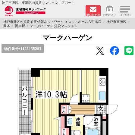
×
神戸市灘区・東灘区の賃貸マンション・アパート
問い合わせ
お気に入り
TOPページ
神戸市灘区の賃貸 住宅情報ネットワーク エスエスホーム六甲本店
神戸市東灘区
岡本
岡本駅
マークハーゲン 賃貸マンション
新着物件
マークハーゲン
物件番号/
1123135283
学生さん向け物件
敷金·礼金０円特集
ペット飼育可物件
路線·駅から探す
地域から探す
地図から探す