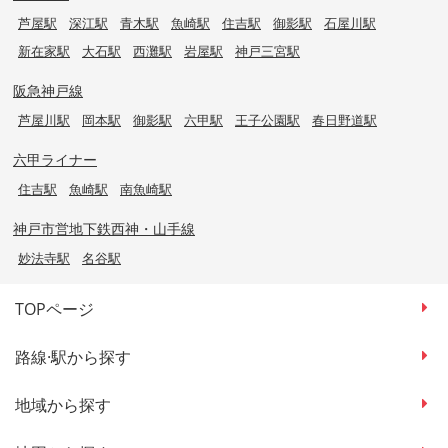
芦屋駅
深江駅
青木駅
魚崎駅
住吉駅
御影駅
石屋川駅
新在家駅
大石駅
西灘駅
岩屋駅
神戸三宮駅
阪急神戸線
芦屋川駅
岡本駅
御影駅
六甲駅
王子公園駅
春日野道駅
六甲ライナー
住吉駅
魚崎駅
南魚崎駅
神戸市営地下鉄西神・山手線
妙法寺駅
名谷駅
TOPページ
路線·駅から探す
地域から探す