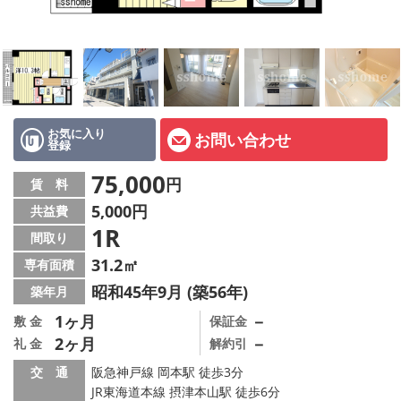
店舗情報·アクセス
会社概要
メールでお問い合わせ
お気に入り
お問い合わせ
登録
75,000
円
賃 料
5,000円
共益費
1R
間取り
31.2㎡
専有面積
昭和45年9月 (築56年)
築年月
1ヶ月
－
敷 金
保証金
2ヶ月
－
礼 金
解約引
交 通
阪急神戸線 岡本駅 徒歩3分
JR東海道本線 摂津本山駅 徒歩6分