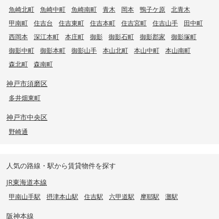
魚崎北町
魚崎中町
魚崎南町
青木
岡本
鴨子ケ原
北青木
甲南町
住吉台
住吉東町
住吉本町
住吉宮町
住吉山手
田中町
西岡本
深江本町
本庄町
御影
御影石町
御影郡家
御影塚町
御影中町
御影本町
御影山手
本山北町
本山中町
本山南町
森北町
森南町
神戸市須磨区
多井畑東町
神戸市中央区
野崎通
人気の路線・駅から賃貸物件を探す
JR東海道本線
甲南山手駅
摂津本山駅
住吉駅
六甲道駅
摩耶駅
灘駅
阪神本線