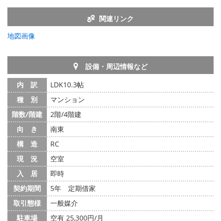
関連リンク
地図画像
設備・周辺情報など
内 訳
LDK10.3帖
種 別
マンション
階数/階建
2階/4階建
向 き
南東
構 造
RC
現 況
空室
入 居
即時
契約期間
5年 定期借家
取引態様
一般媒介
駐車場
空有 25,300円/月