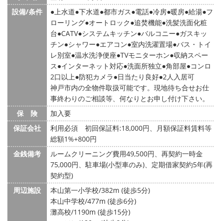
設備/条件
上水道
下水道
都市ガス
電話
冷房
暖房
給湯
フ
ローリング
オートロック
追焚機能
洗髪洗面化粧
台
CATV
システムキッチン
バルコニー
ガスキッ
チン
シャワー
エアコン
室内洗濯置場
バス・トイ
レ別室
温水洗浄便座
TVモニターホン
収納スペー
ス
インターネット対応
洗面所独立
角部屋
コンロ
2口以上
防犯カメラ
日当たり良好
2人入居可
神戸市内の全物件取扱可能です。現地待ち合せお仕
事終わりのご相談等、何なりとお申し付け下さい。
保 険
加入要
保証会社
利用必須 初回保証料:18,000円、月額保証料賃料等
総額1%+800円
金銭備考
ルームクリーニング費用49,500円、再契約一時金
75,000円、駐車場(小型車のみ)、定期借家契約5年(再
契約型)
周辺施設
本山第一小学校/382m (徒歩5分)
本山中学校/477m (徒歩6分)
灘高校/1190m (徒歩15分)