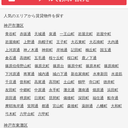
人気のエリアから賃貸物件を探す
神戸市灘区
青谷町
赤坂通
天城通
泉通
一王山町
岩屋北町
岩屋中町
岩屋南町
上野通
烏帽子町
王子町
大石東町
大石南町
大内通
上河原通
神ノ木通
神前町
岸地通
記田町
楠丘町
国玉通
倉石通
高徳町
五毛通
桜ケ丘町
桜口町
鹿ノ下通
篠原伯母野山町
篠原北町
篠原台
篠原中町
篠原本町
篠原南町
下河原通
将軍通
城内通
城の下通
新在家南町
水車新田
水道筋
千旦通
曾和町
高尾通
高羽町
土山町
鶴甲
寺口町
徳井町
友田町
中郷町
中原通
永手町
灘北通
灘南通
畑原通
浜田町
原田通
稗原町
日尾町
琵琶町
備後町
深田町
福住通
船寺通
摩耶海岸通
箕岡通
都通
宮山町
森後町
薬師通
八幡町
大和町
弓木町
六甲台町
六甲町
神戸市東灘区