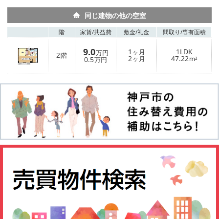
同じ建物の他の空室
階
家賃/
共益費
敷金/
礼金
間取り/
専有面積
9.0
1
1LDK
ヶ月
万円
2
階
2
47.22
0.5
ヶ月
m²
万円