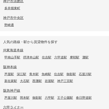
神戸市須磨区
多井畑東町
神戸市中央区
野崎通
人気の路線・駅から賃貸物件を探す
JR東海道本線
甲南山手駅
摂津本山駅
住吉駅
六甲道駅
摩耶駅
灘駅
阪神本線
芦屋駅
深江駅
青木駅
魚崎駅
住吉駅
御影駅
石屋川駅
新在家駅
大石駅
西灘駅
岩屋駅
神戸三宮駅
阪急神戸線
芦屋川駅
岡本駅
御影駅
六甲駅
王子公園駅
春日野道駅
六甲ライナー