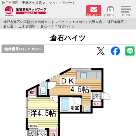
×
神戸市灘区・東灘区の賃貸マンション・アパート
問い合わせ
お気に入り
TOPページ
神戸市灘区の賃貸 住宅情報ネットワーク エスエスホーム六甲本店
神戸市灘区
倉石通
王子公園駅
倉石ハイツ 賃貸ハイツ
新着物件
倉石ハイツ
物件番号/
1123135589
学生さん向け物件
敷金·礼金０円特集
ペット飼育可物件
路線·駅から探す
地域から探す
地図から探す