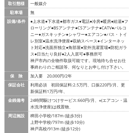
取引態様
一般媒介
駐車場
無
設備/条件
上水道
下水道
都市ガス
電話
冷房
暖房
給湯
フ
ローリング
BSアンテナ
CSアンテナ
CATV
バルコ
ニー
ガスキッチン
シャワー
エアコン
バス・トイ
レ別室
温水洗浄便座
収納スペース
インターネッ
ト対応
洗面所独立
角部屋
室外洗濯置場
防犯ガラ
ス
日当たり良好
2人入居可
事務所可
神戸市内の全物件取扱可能です。現地待ち合せお仕
事終わりのご相談等、何なりとお申し付け下さい。
保 険
加入要 20,000円/2年
保証会社
利用必須 初回保証料:2.5万円、口振220円/月、更
新保証料1万円/年、
金銭備考
24時間駆けつけサービス:660円/月、※(エアコン・温
水洗浄便座)は残置物、
周辺施設
稗田小学校/187m (徒歩3分)
上野中学校/797m (徒歩10分)
神戸高校/913m (徒歩12分)