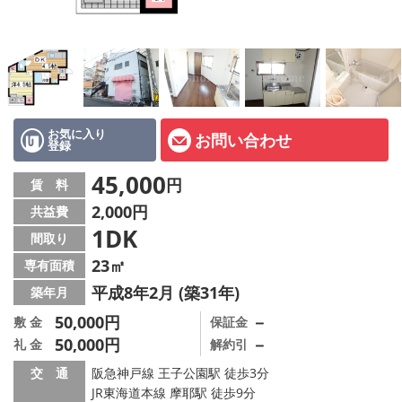
店舗情報·アクセス
会社概要
メールでお問い合わせ
お気に入り
お問い合わせ
登録
45,000
円
賃 料
2,000円
共益費
1DK
間取り
23㎡
専有面積
平成8年2月 (築31年)
築年月
50,000円
－
敷 金
保証金
50,000円
－
礼 金
解約引
交 通
阪急神戸線 王子公園駅 徒歩3分
JR東海道本線 摩耶駅 徒歩9分