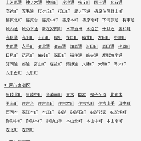
上河原通
神ノ木通
神前町
岸地通
楠丘町
国玉通
倉石通
高徳町
五毛通
桜ケ丘町
桜口町
鹿ノ下通
篠原伯母野山町
篠原北町
篠原台
篠原中町
篠原本町
篠原南町
下河原通
将軍通
城内通
城の下通
新在家南町
水車新田
水道筋
千旦通
曾和町
高尾通
高羽町
土山町
鶴甲
寺口町
徳井町
友田町
中郷町
中原通
永手町
灘北通
灘南通
畑原通
浜田町
原田通
稗原町
日尾町
琵琶町
備後町
深田町
福住通
船寺通
摩耶海岸通
箕岡通
都通
宮山町
森後町
薬師通
八幡町
大和町
弓木町
六甲台町
六甲町
神戸市東灘区
魚崎北町
魚崎中町
魚崎南町
青木
岡本
鴨子ケ原
北青木
甲南町
住吉台
住吉東町
住吉本町
住吉宮町
住吉山手
田中町
西岡本
深江本町
本庄町
御影
御影石町
御影郡家
御影塚町
御影中町
御影本町
御影山手
本山北町
本山中町
本山南町
森北町
森南町