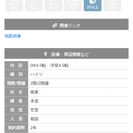
関連リンク
地図画像
設備・周辺情報など
内 訳
DK4.5帖、洋室4.5帖
種 別
ハイツ
階数/階建
2階/2階建
向 き
南東
構 造
木造
現 況
空室
入 居
相談
契約期間
2年