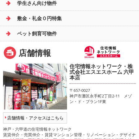
学生さん向け物件
敷金・礼金０円特集
ペット飼育可物件
店舗情報
住宅情報ネットワーク・株
式会社エスエスホーム 六甲
本店
〒657-0027
神戸市灘区永手町2丁目2-11 メゾ
ン・ド・ブラン1F東
店舗情報・アクセスはこちら
神戸・六甲道の住宅情報ネットワーク
賃貸仲介・売買仲介・賃貸マンション管理・リノベーション・デザイナ