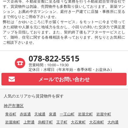
ーズ企画等、不動産全般に至る様々な業務を行う不動産総合管理会社で
す。賃貸物件は勿論、売買物件も多数取り扱いしております。 新築マン
ション、お薦め中古マンション、庭付き一戸建てに店舗・事務所に至る
まで何なりとご用命下さいませ。
弊社は「かゆいところに手が届くサービス」をモットーに今まで培って
きた経験や人脈を元に地域力を生かし、小回りの利いた交渉力で満足度
アップを目指しております。また、契約終了後もアフターサービスとし
て、随時、住宅に関する各種相談を承っております。何なりとお気軽に
ご相談下さいませ。
078-822-5515
営業時間：10:00～19:30
定休日：水曜日（年末年始・春季休暇・お盆休み）
メールで
お問い合わせ
人気のエリアから賃貸物件を探す
神戸市灘区
青谷町
赤坂通
天城通
泉通
一王山町
岩屋北町
岩屋中町
岩屋南町
上野通
烏帽子町
王子町
大石東町
大石南町
大内通