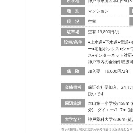
所在地
神戸市東灘区本山中町3
種 別
マンション
現 況
空室
駐車場
空有 19,800円/月
設備/条件
上水道
下水道
電話
ー
宅配ボックス
シャ
ス
インターネット対応
神戸市内の全物件取扱
保 険
加入要 19,000円/2年
金銭備考
保証会社要加入、24サ
扱いです
周辺施設
本山第一小学校/458m (
分)
ダイエー/117m (徒
大学など
神戸薬科大学/836m (徒
表示の情報と現況に差異がある場合は現況優先となり