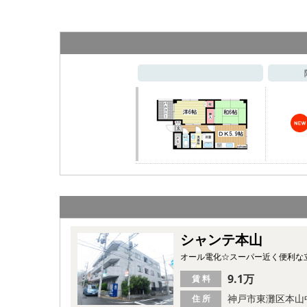
シャンテ本山
オール電化☆スーパー近く便利な立
9.1万
賃 料
神戸市東灘区本山
住 所