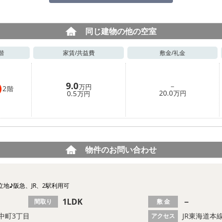
同じ建物の他の空室
階
家賃/
共益費
敷金/
礼金
9.0
－
万円
2
階
20.0
0.5
万円
万円
物件のお問い合わせ
地♪阪急、JR、2駅利用可
1LDK
－
間取り
敷 金
中町3丁目
JR東海道本
アクセス