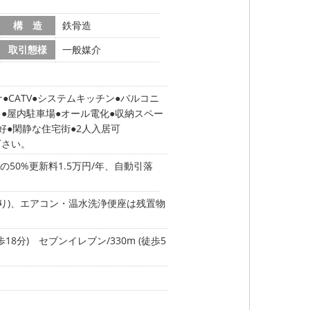
構 造
鉄骨造
取引態様
一般媒介
ナ
CATV
システムキッチン
バルコニ
ロ
屋内駐車場
オール電化
収納スペー
好
閑静な住宅街
2人入居可
下さい。
50%更新料1.5万円/年、自動引落
あり)、エアコン・温水洗浄便座は残置物
歩18分)
セブンイレブン/330m (徒歩5