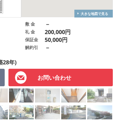
大きな地図で見る
－
敷 金
200,000円
礼 金
50,000円
保証金
－
解約引
築28年)
お問い合わせ