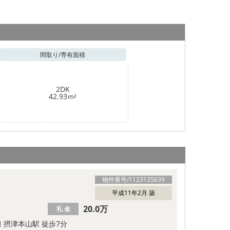
間取り/
専有面積
2DK
42.93
m²
物件番号/
1123135639
平成11年2月 築
20.0万
礼 金
線 摂津本山駅 徒歩7分