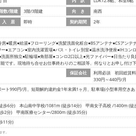
丁目
内 訳
LDK12.8帖、和室6帖
階数/階建
3階/3階建
向 き
南西
入 居
即時
契約期間
2年
冷房
暖房
給湯
フローリング
洗髪洗面化粧台
BSアンテナ
CSアンテ
ワー
エアコン
室内洗濯置場
バス・トイレ別室
温水洗浄便座
IHコン
洗面所独立
駐輪場
角部屋
コンロ2口以上
光ファイバー
日当たり良
可能です。現地待ち合せお仕事終わりのご相談等、何なりとお申し付け
保証会社
利用必須 初回総賃料の
330円～440円/月
ポート990円/月、短期解約違約金1年未満1ヶ月、駐車場(小型車用空き
徒歩6分)
本山南中学校/1081m (徒歩14分)
甲南女子高校 /1400m (徒
歩2分)
甲南医療センター/2800m (徒歩35分)
歩11分)
ます。