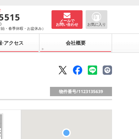
せ
-5515
メールで
0
お問い合わせ
お気に入り
年始・春季休暇・お盆休み）
報·アクセス
会社概要
物件番号/
1123135639