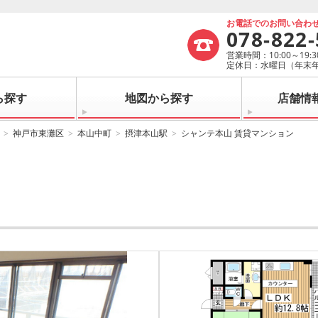
お電話でのお問い合わ
078-822
営業時間：10:00～19:3
定休日：水曜日（年末
ら探す
地図から探す
店舗情
神戸市東灘区
本山中町
摂津本山駅
シャンテ本山 賃貸マンション