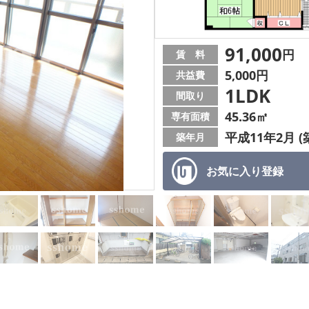
91,000
円
賃 料
5,000円
共益費
1LDK
間取り
45.36㎡
専有面積
平成11年2月 (
築年月
お気に入り
登録