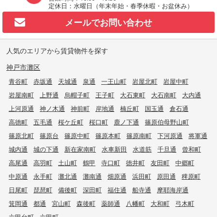
定休日：水曜日（年末年始・春季休暇・お盆休み）
メールで
お問い合わせ
人気のエリアから賃貸物件を探す
神戸市灘区
青谷町
赤坂通
天城通
泉通
一王山町
岩屋北町
岩屋中町
岩屋南町
上野通
烏帽子町
王子町
大石東町
大石南町
大内通
上河原通
神ノ木通
神前町
岸地通
楠丘町
国玉通
倉石通
高徳町
五毛通
桜ケ丘町
桜口町
鹿ノ下通
篠原伯母野山町
篠原北町
篠原台
篠原中町
篠原本町
篠原南町
下河原通
将軍通
城内通
城の下通
新在家南町
水車新田
水道筋
千旦通
曾和町
高尾通
高羽町
土山町
鶴甲
寺口町
徳井町
友田町
中郷町
中原通
永手町
灘北通
灘南通
畑原通
浜田町
原田通
稗原町
日尾町
琵琶町
備後町
深田町
福住通
船寺通
摩耶海岸通
箕岡通
都通
宮山町
森後町
薬師通
八幡町
大和町
弓木町
六甲台町
六甲町