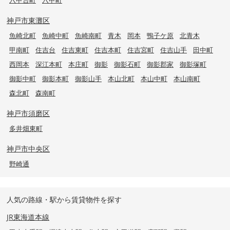
神戸市東灘区
魚崎北町
魚崎中町
魚崎南町
青木
岡本
鴨子ケ原
北青木
甲南町
住吉台
住吉東町
住吉本町
住吉宮町
住吉山手
田中町
西岡本
深江本町
本庄町
御影
御影石町
御影郡家
御影塚町
御影中町
御影本町
御影山手
本山北町
本山中町
本山南町
森北町
森南町
神戸市須磨区
多井畑東町
神戸市中央区
野崎通
人気の路線・駅から賃貸物件を探す
JR東海道本線