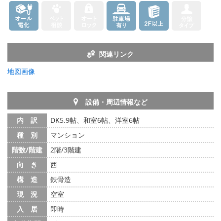
関連リンク
地図画像
設備・周辺情報など
内 訳
DK5.9帖、和室6帖、洋室6帖
種 別
マンション
階数/階建
2階/3階建
向 き
西
構 造
鉄骨造
現 況
空室
入 居
即時