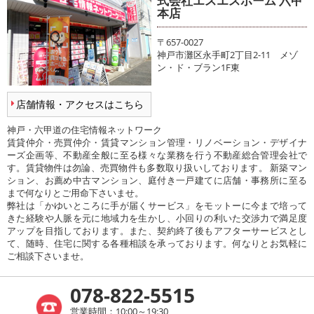
式会社エスエスホーム 六甲
本店
〒657-0027
神戸市灘区永手町2丁目2-11 メゾ
ン・ド・ブラン1F東
店舗情報・アクセスはこちら
神戸・六甲道の住宅情報ネットワーク
賃貸仲介・売買仲介・賃貸マンション管理・リノベーション・デザイナ
ーズ企画等、不動産全般に至る様々な業務を行う不動産総合管理会社で
す。賃貸物件は勿論、売買物件も多数取り扱いしております。 新築マン
ション、お薦め中古マンション、庭付き一戸建てに店舗・事務所に至る
まで何なりとご用命下さいませ。
弊社は「かゆいところに手が届くサービス」をモットーに今まで培って
きた経験や人脈を元に地域力を生かし、小回りの利いた交渉力で満足度
アップを目指しております。また、契約終了後もアフターサービスとし
て、随時、住宅に関する各種相談を承っております。何なりとお気軽に
ご相談下さいませ。
078-822-5515
営業時間：10:00～19:30