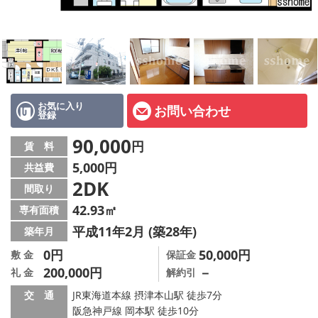
店舗情報·アクセス
会社概要
メールでお問い合わせ
お気に入り
お問い合わせ
登録
90,000
円
賃 料
5,000円
共益費
2DK
間取り
42.93㎡
専有面積
平成11年2月 (築28年)
築年月
0円
50,000円
敷 金
保証金
200,000円
－
礼 金
解約引
交 通
JR東海道本線 摂津本山駅 徒歩7分
阪急神戸線 岡本駅 徒歩10分