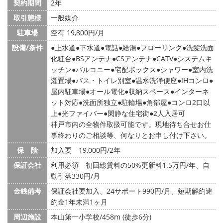
契約期間
2年
取引態様
一般媒介
駐車場
空有 19,800円/月
設備/条件
上水道
下水道
電話
給湯
フローリング
洗髪洗面
化粧台
BSアンテナ
CSアンテナ
CATV
システムキ
ッチン
バルコニー
宅配ボックス
シャワー
室内洗
濯置場
バス・トイレ別室
温水洗浄便座
IHコンロ
屋内駐車場
オール電化
収納スペース
インターネ
ット対応
洗面所独立
駐輪場
角部屋
コンロ2口以
上
光ファイバー
閑静な住宅街
2人入居可
神戸市内の全物件取扱可能です。現地待ち合せお仕
事終わりのご相談等、何なりとお申し付け下さい。
保 険
加入要 19,000円/2年
保証会社
利用必須 初回総賃料の50%更新料1.5万円/年、自
動引落330円/月
金銭備考
保証会社要加入、24サポート990円/月、短期解約違
約金1年未満1ヶ月
周辺施設
本山第一小学校/458m (徒歩6分)