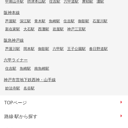
甲南山手駅
摂津本山駅
住吉駅
六甲道駅
摩耶駅
灘駅
阪神本線
芦屋駅
深江駅
青木駅
魚崎駅
住吉駅
御影駅
石屋川駅
新在家駅
大石駅
西灘駅
岩屋駅
神戸三宮駅
阪急神戸線
芦屋川駅
岡本駅
御影駅
六甲駅
王子公園駅
春日野道駅
六甲ライナー
住吉駅
魚崎駅
南魚崎駅
神戸市営地下鉄西神・山手線
妙法寺駅
名谷駅
TOPページ
路線·駅から探す