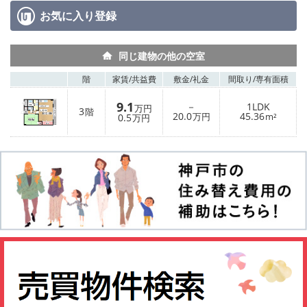
お気に入り
登録
同じ建物の他の空室
階
家賃/
共益費
敷金/
礼金
間取り/
専有面積
9.1
－
1LDK
万円
3
階
20.0
45.36
0.5
万円
m²
万円