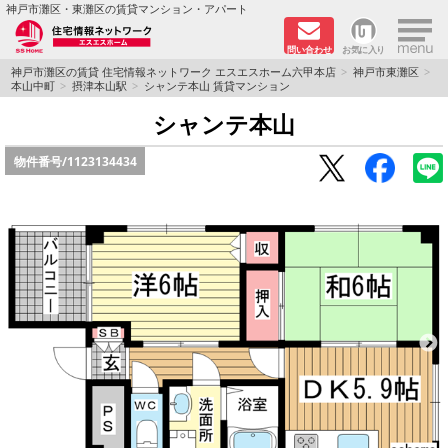
×
神戸市灘区・東灘区の賃貸マンション・アパート
問い合わせ
お気に入り
TOPページ
神戸市灘区の賃貸 住宅情報ネットワーク エスエスホーム六甲本店
神戸市東灘区
本山中町
摂津本山駅
シャンテ本山 賃貸マンション
新着物件
シャンテ本山
物件番号/
1123134434
学生さん向け物件
敷金·礼金０円特集
ペット飼育可物件
路線·駅から探す
地域から探す
地図から探す