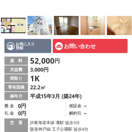
店舗情報·アクセス
会社概要
メールでお問い合わせ
お気に入り
お問い合わせ
登録
52,000
円
賃 料
3,000円
共益費
1K
間取り
22.2㎡
専有面積
平成15年3月 (築24年)
築年月
0円
－
敷 金
保証金
0円
－
礼 金
解約引
交 通
JR東海道本線 灘駅 徒歩3分
阪急神戸線 王子公園駅 徒歩4分