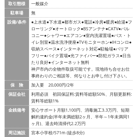
取引態様
一般媒介
駐車場
無
設備/条件
上水道
下水道
都市ガス
電話
冷房
暖房
給湯
フ
ローリング
オートロック
BSアンテナ
CATV
バル
コニー
シャワー
エアコン
室内洗濯置場
バス・ト
イレ別室
温水洗浄便座
TVモニターホン
IHコンロ
収納スペース
インターネット対応
駐輪場
バリア
フリー
バイク置場
光ファイバー
防犯ガラス
日当
たり良好
インターネット無料
神戸市内の全物件取扱可能です。現地待ち合せお仕
事終わりのご相談等、何なりとお申し付け下さい。
保 険
加入要 20,000円/2年
保証会社
利用必須 初回保証料:賃料等総額50%、月額更新料:
賃料等総額1%
金銭備考
安心サポート月額1,100円、消毒施工3.3万円、短期
解約違約金(半年未満総額2ヶ月、半年～1年未満同1
ヶ月)、退去時清掃代2.2万円
周辺施設
宮本小学校/571m (徒歩8分)