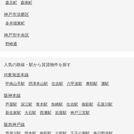
森北町
森南町
神戸市須磨区
多井畑東町
神戸市中央区
野崎通
人気の路線・駅から賃貸物件を探す
JR東海道本線
甲南山手駅
摂津本山駅
住吉駅
六甲道駅
摩耶駅
灘駅
阪神本線
芦屋駅
深江駅
青木駅
魚崎駅
住吉駅
御影駅
石屋川駅
新在家駅
大石駅
西灘駅
岩屋駅
神戸三宮駅
阪急神戸線
芦屋川駅
岡本駅
御影駅
六甲駅
王子公園駅
春日野道駅