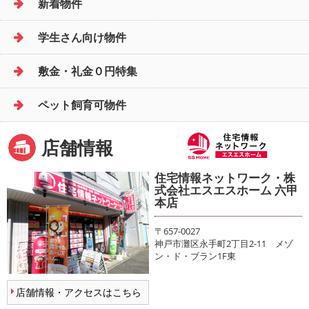
新着物件
学生さん向け物件
敷金・礼金０円特集
ペット飼育可物件
店舗情報
住宅情報ネットワーク・株
式会社エスエスホーム 六甲
本店
〒657-0027
神戸市灘区永手町2丁目2-11 メゾ
ン・ド・ブラン1F東
店舗情報・アクセスはこちら