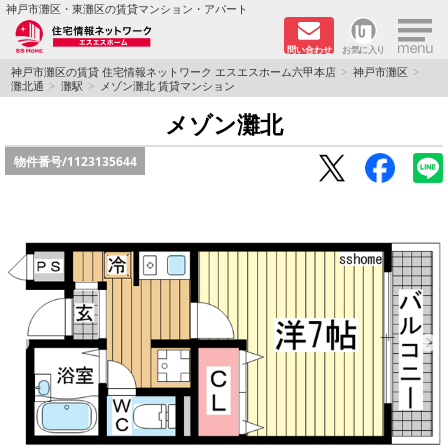
×
神戸市灘区・東灘区の賃貸マンション・アパート
問い合わせ
お気に入り
TOPページ
神戸市灘区の賃貸 住宅情報ネットワーク エスエスホーム六甲本店
神戸市灘区
灘北通
灘駅
メゾン灘北 賃貸マンション
新着物件
メゾン灘北
物件番号/
1123135644
学生さん向け物件
敷金·礼金０円特集
ペット飼育可物件
路線·駅から探す
地域から探す
地図から探す