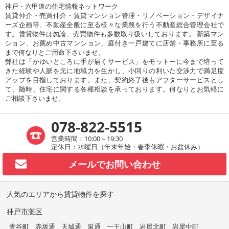
神戸・六甲道の住宅情報ネットワーク
賃貸仲介・売買仲介・賃貸マンション管理・リノベーション・デザイナ
ーズ企画等、不動産全般に至る様々な業務を行う不動産総合管理会社で
す。賃貸物件は勿論、売買物件も多数取り扱いしております。 新築マン
ション、お薦め中古マンション、庭付き一戸建てに店舗・事務所に至る
まで何なりとご用命下さいませ。
弊社は「かゆいところに手が届くサービス」をモットーに今まで培って
きた経験や人脈を元に地域力を生かし、小回りの利いた交渉力で満足度
アップを目指しております。また、契約終了後もアフターサービスとし
て、随時、住宅に関する各種相談を承っております。何なりとお気軽に
ご相談下さいませ。
078-822-5515
営業時間：10:00～19:30
定休日：水曜日（年末年始・春季休暇・お盆休み）
メールで
お問い合わせ
人気のエリアから賃貸物件を探す
神戸市灘区
青谷町
赤坂通
天城通
泉通
一王山町
岩屋北町
岩屋中町