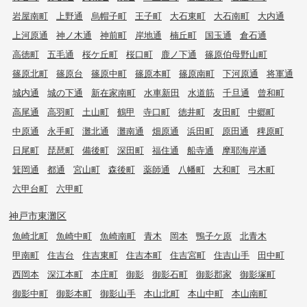
岩屋南町
上野通
烏帽子町
王子町
大石東町
大石南町
大内通
上河原通
神ノ木通
神前町
岸地通
楠丘町
国玉通
倉石通
高徳町
五毛通
桜ケ丘町
桜口町
鹿ノ下通
篠原伯母野山町
篠原北町
篠原台
篠原中町
篠原本町
篠原南町
下河原通
将軍通
城内通
城の下通
新在家南町
水車新田
水道筋
千旦通
曾和町
高尾通
高羽町
土山町
鶴甲
寺口町
徳井町
友田町
中郷町
中原通
永手町
灘北通
灘南通
畑原通
浜田町
原田通
稗原町
日尾町
琵琶町
備後町
深田町
福住通
船寺通
摩耶海岸通
箕岡通
都通
宮山町
森後町
薬師通
八幡町
大和町
弓木町
六甲台町
六甲町
神戸市東灘区
魚崎北町
魚崎中町
魚崎南町
青木
岡本
鴨子ケ原
北青木
甲南町
住吉台
住吉東町
住吉本町
住吉宮町
住吉山手
田中町
西岡本
深江本町
本庄町
御影
御影石町
御影郡家
御影塚町
御影中町
御影本町
御影山手
本山北町
本山中町
本山南町