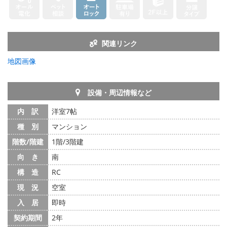
関連リンク
地図画像
設備・周辺情報など
内 訳
洋室7帖
種 別
マンション
階数/階建
1階/3階建
向 き
南
構 造
RC
現 況
空室
入 居
即時
契約期間
2年