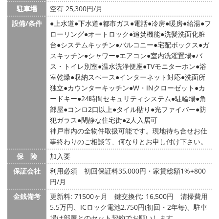
駐車場
空有 25,300円/月
設備/条件
上水道
下水道
都市ガス
電話
冷房
暖房
給湯
フ
ローリング
オートロック
追焚機能
洗髪洗面化粧
台
システムキッチン
バルコニー
宅配ボックス
ガ
スキッチン
シャワー
エアコン
室内洗濯置場
バ
ス・トイレ別室
温水洗浄便座
TVモニターホン
浴
室乾燥
収納スペース
インターネット対応
洗面所
独立
カウンターキッチン
W・INクローゼット
カ
ードキー
24時間セキュリティシステム
駐輪場
角
部屋
コンロ2口以上
タイル貼り
光ファイバー
防
犯ガラス
閑静な住宅街
2人入居可
神戸市内の全物件取扱可能です。現地待ち合せお仕
事終わりのご相談等、何なりとお申し付け下さい。
保 険
加入要
保証会社
利用必須 初回保証料35,000円・家賃総額1%+800
円/月
金銭備考
更新料: 71500ヶ月
鍵交換代: 16,500円
清掃費用
5.5万円、ICロック電池2,750円(初回・2年毎)、駐車
場は部屋とのセット契約でお願いします