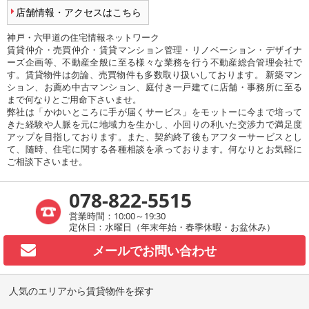
店舗情報・アクセスはこちら
神戸・六甲道の住宅情報ネットワーク
賃貸仲介・売買仲介・賃貸マンション管理・リノベーション・デザイナ
ーズ企画等、不動産全般に至る様々な業務を行う不動産総合管理会社で
す。賃貸物件は勿論、売買物件も多数取り扱いしております。 新築マン
ション、お薦め中古マンション、庭付き一戸建てに店舗・事務所に至る
まで何なりとご用命下さいませ。
弊社は「かゆいところに手が届くサービス」をモットーに今まで培って
きた経験や人脈を元に地域力を生かし、小回りの利いた交渉力で満足度
アップを目指しております。また、契約終了後もアフターサービスとし
て、随時、住宅に関する各種相談を承っております。何なりとお気軽に
ご相談下さいませ。
078-822-5515
営業時間：10:00～19:30
定休日：水曜日（年末年始・春季休暇・お盆休み）
メールで
お問い合わせ
人気のエリアから賃貸物件を探す