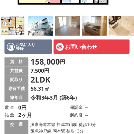
店舗情報·アクセス
会社概要
メールでお問い合わせ
お気に入り
お問い合わせ
登録
158,000
円
賃 料
7,500円
共益費
2LDK
間取り
56.31㎡
専有面積
令和3年3月 (築6年)
築年月
0円
－
敷 金
保証金
2ヶ月
－
礼 金
解約引
交 通
JR東海道本線 摂津本山駅 徒歩10分
阪急神戸線 岡本駅 徒歩13分