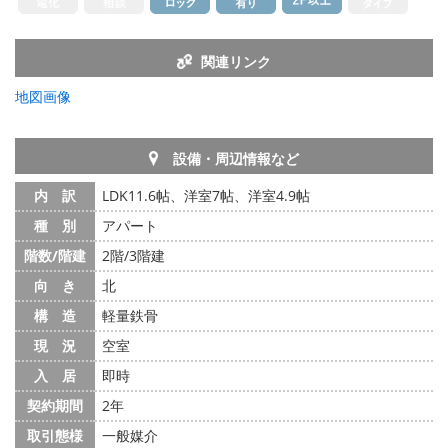
関連リンク
地図画像
設備・周辺情報など
内 訳
LDK11.6帖、洋室7帖、洋室4.9帖
種 別
アパート
階数/階建
2階/3階建
向 き
北
構 造
軽量鉄骨
現 況
空室
入 居
即時
契約期間
2年
取引態様
一般媒介