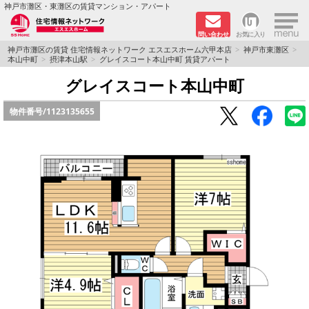
×
神戸市灘区・東灘区の賃貸マンション・アパート
問い合わせ
お気に入り
TOPページ
神戸市灘区の賃貸 住宅情報ネットワーク エスエスホーム六甲本店
神戸市東灘区
本山中町
摂津本山駅
グレイスコート本山中町 賃貸アパート
新着物件
グレイスコート本山中町
物件番号/
1123135655
学生さん向け物件
敷金·礼金０円特集
ペット飼育可物件
路線·駅から探す
地域から探す
地図から探す