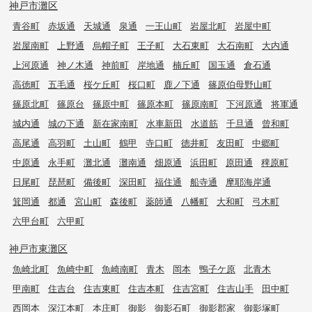
神戸市灘区
青谷町
赤坂通
天城通
泉通
一王山町
岩屋北町
岩屋中町
岩屋南町
上野通
烏帽子町
王子町
大石東町
大石南町
大内通
上河原通
神ノ木通
神前町
岸地通
楠丘町
国玉通
倉石通
高徳町
五毛通
桜ケ丘町
桜口町
鹿ノ下通
篠原伯母野山町
篠原北町
篠原台
篠原中町
篠原本町
篠原南町
下河原通
将軍通
城内通
城の下通
新在家南町
水車新田
水道筋
千旦通
曾和町
高尾通
高羽町
土山町
鶴甲
寺口町
徳井町
友田町
中郷町
中原通
永手町
灘北通
灘南通
畑原通
浜田町
原田通
稗原町
日尾町
琵琶町
備後町
深田町
福住通
船寺通
摩耶海岸通
箕岡通
都通
宮山町
森後町
薬師通
八幡町
大和町
弓木町
六甲台町
六甲町
神戸市東灘区
魚崎北町
魚崎中町
魚崎南町
青木
岡本
鴨子ケ原
北青木
甲南町
住吉台
住吉東町
住吉本町
住吉宮町
住吉山手
田中町
西岡本
深江本町
本庄町
御影
御影石町
御影郡家
御影塚町