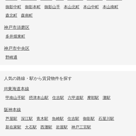
御影中町
御影本町
御影山手
本山北町
本山中町
本山南町
森北町
森南町
神戸市須磨区
多井畑東町
神戸市中央区
野崎通
人気の路線・駅から賃貸物件を探す
JR東海道本線
甲南山手駅
摂津本山駅
住吉駅
六甲道駅
摩耶駅
灘駅
阪神本線
芦屋駅
深江駅
青木駅
魚崎駅
住吉駅
御影駅
石屋川駅
新在家駅
大石駅
西灘駅
岩屋駅
神戸三宮駅