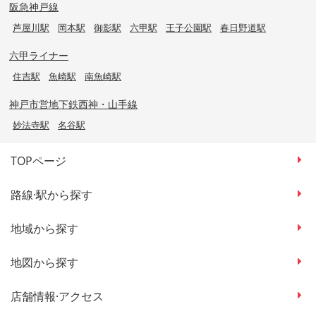
阪急神戸線
芦屋川駅
岡本駅
御影駅
六甲駅
王子公園駅
春日野道駅
六甲ライナー
住吉駅
魚崎駅
南魚崎駅
神戸市営地下鉄西神・山手線
妙法寺駅
名谷駅
TOPページ
路線·駅から探す
地域から探す
地図から探す
店舗情報·アクセス