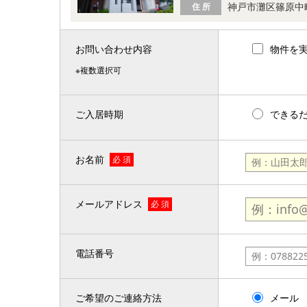
神戸市灘区篠原中
住 所
お問い合わせ内容
物件を
※複数選択可
ご入居時期
できる
お名前
必 須
メールアドレス
必 須
電話番号
ご希望のご連絡方法
メール