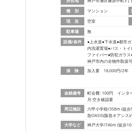
所在地
神戸市灘区篠原中町3丁
種 別
マンション
現 況
空室
駐車場
無
設備/条件
上水道
下水道
都市ガ
内洗濯置場
バス・トイ
ファイバー
防犯ガラス
神戸市内の全物件取扱
保 険
加入要 18,000円/2年
金銭備考
町会費: 100円
インター
月:空き確認要
周辺施設
六甲小学校/358m (徒歩
急OASIS(阪急オアシス)/
大学など
神戸大学/746m (徒歩10