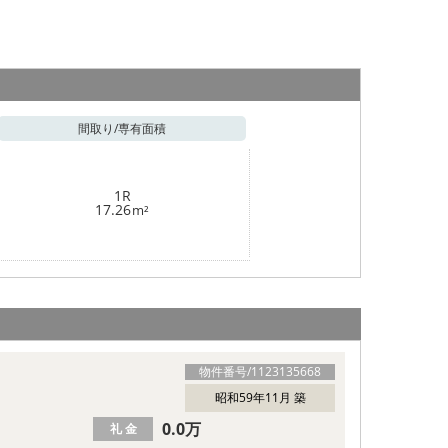
間取り/
専有面積
1R
17.26
m²
物件番号/
1123135668
昭和59年11月 築
0.0万
礼 金