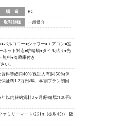
構 造
RC
取引態様
一般媒介
V
バルコニー
シャワー
エアコン
室
ーネット対応
駐輪場
タイル貼り
光
ト無料
冷蔵庫付き
下さい。
賃料等総額40%(保証人有)同50%(保
保証料1.2万円/年、学割プラン初回
年以内解約賃料2ヶ月)駐輪場:100円/
ファミリーマート/261m (徒歩4分)
阪