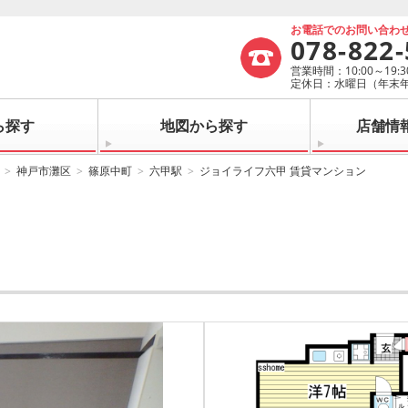
お電話でのお問い合わ
078-822
営業時間：10:00～19:3
定休日：水曜日（年末
ら探す
地図から探す
店舗情
神戸市灘区
篠原中町
六甲駅
ジョイライフ六甲 賃貸マンション