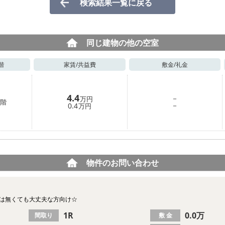
検索結果一覧に戻る
同じ建物の他の空室
階
家賃/
共益費
敷金/
礼金
4.4
－
万円
階
－
0.4
万円
物件のお問い合わせ
槽は無くても大丈夫な方向け☆
1R
0.0万
間取り
敷 金