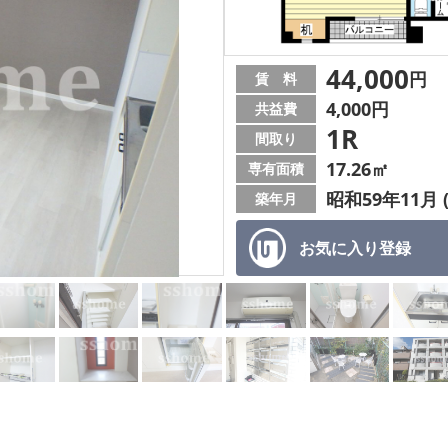
44,000
円
賃 料
4,000円
共益費
1R
間取り
17.26㎡
専有面積
昭和59年11月 
築年月
お気に入り
登録