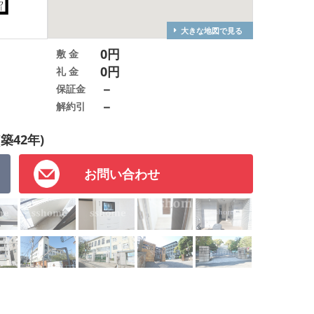
大きな地図で見る
0円
敷 金
0円
礼 金
－
保証金
－
解約引
(築42年)
お問い合わせ