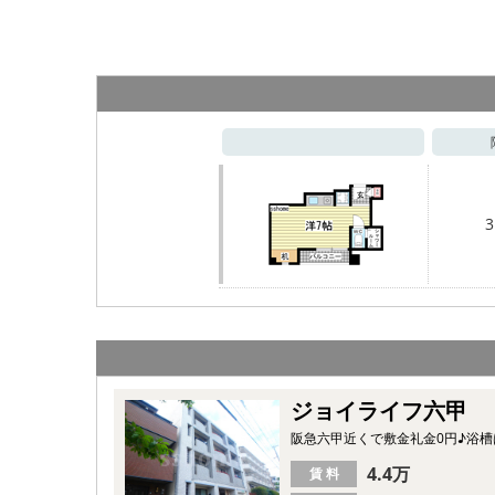
3
ジョイライフ六甲
阪急六甲近くで敷金礼金0円♪浴
4.4万
賃 料