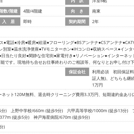
目
内 訳
洋室6帖
階数/階建
4階/4階建
向 き
南東
入 居
即時
契約期間
2年
ス
電話
冷房
暖房
給湯
フローリング
BSアンテナ
CSアンテナ
CAT
レ別室
温水洗浄便座
TVモニターホン
IHコンロ
収納スペース
インタ
日当たり良好
閑静な住宅街
家電付き
リノベーション
インターネッ
可能です。現地待ち合せお仕事終わりのご相談等、何なりとお申し付け
保証会社
利用必須 初回保証料:
証人無)、どちらも継続
1万円
ネット120M無料、退去時クリーニング費用3.3万円、短期違約金あり(2
5分)
上野中学校/660m (徒歩9分)
六甲高等学校/1000m (徒歩13分)
377m (徒歩5分)
神戸海星病院/670m (徒歩9分)
分)