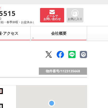
せ
-5515
メールで
0
お問い合わせ
お気に入り
年始・春季休暇・お盆休み）
報·アクセス
会社概要
物件番号/
1123135668