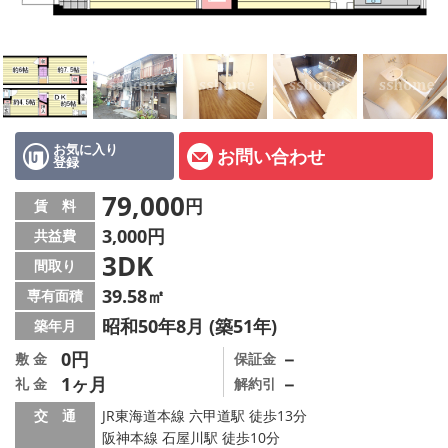
店舗情報·アクセス
会社概要
メールでお問い合わせ
お気に入り
お問い合わせ
登録
79,000
円
賃 料
3,000円
共益費
3DK
間取り
39.58㎡
専有面積
昭和50年8月 (築51年)
築年月
0円
－
敷 金
保証金
1ヶ月
－
礼 金
解約引
交 通
JR東海道本線 六甲道駅 徒歩13分
阪神本線 石屋川駅 徒歩10分