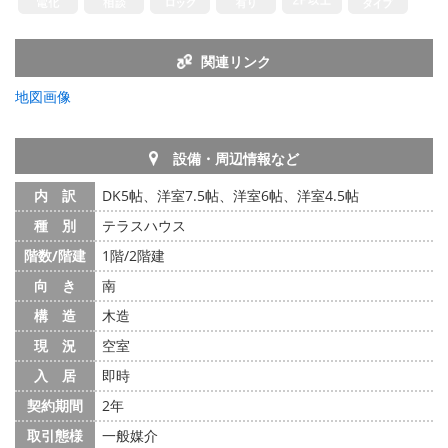
関連リンク
地図画像
設備・周辺情報など
内 訳
DK5帖、洋室7.5帖、洋室6帖、洋室4.5帖
種 別
テラスハウス
階数/階建
1階/2階建
向 き
南
構 造
木造
現 況
空室
入 居
即時
契約期間
2年
取引態様
一般媒介