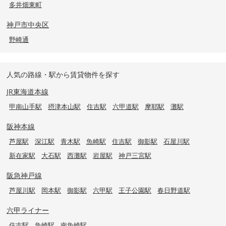
多井畑東町
神戸市中央区
野崎通
人気の路線・駅から賃貸物件を探す
JR東海道本線
甲南山手駅
摂津本山駅
住吉駅
六甲道駅
摩耶駅
灘駅
阪神本線
芦屋駅
深江駅
青木駅
魚崎駅
住吉駅
御影駅
石屋川駅
新在家駅
大石駅
西灘駅
岩屋駅
神戸三宮駅
阪急神戸線
芦屋川駅
岡本駅
御影駅
六甲駅
王子公園駅
春日野道駅
六甲ライナー
住吉駅
魚崎駅
南魚崎駅