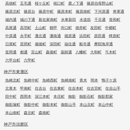
高徳町
五毛通
桜ケ丘町
桜口町
鹿ノ下通
篠原伯母野山町
篠原北町
篠原台
篠原中町
篠原本町
篠原南町
下河原通
将軍通
城内通
城の下通
新在家南町
水車新田
水道筋
千旦通
曾和町
高尾通
高羽町
土山町
鶴甲
寺口町
徳井町
友田町
中郷町
中原通
永手町
灘北通
灘南通
畑原通
浜田町
原田通
稗原町
日尾町
琵琶町
備後町
深田町
福住通
船寺通
摩耶海岸通
箕岡通
都通
宮山町
森後町
薬師通
八幡町
大和町
弓木町
六甲台町
六甲町
神戸市東灘区
魚崎北町
魚崎中町
魚崎西町
魚崎南町
青木
岡本
鴨子ケ原
北青木
甲南町
住吉台
住吉東町
住吉本町
住吉宮町
住吉山手
田中町
西岡本
深江本町
本庄町
御影
御影石町
御影郡家
御影塚町
御影中町
御影本町
御影山手
本山北町
本山中町
本山南町
森北町
森南町
神戸市須磨区