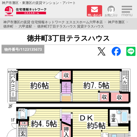
×
神戸市灘区・東灘区の賃貸マンション・アパート
問い合わせ
お気に入り
TOPページ
神戸市灘区の賃貸 住宅情報ネットワーク エスエスホーム六甲本店
神戸市灘区
徳井町
六甲道駅
徳井町3丁目テラスハウス 賃貸テラスハウス
新着物件
徳井町3丁目テラスハウス
物件番号/
1123135673
学生さん向け物件
敷金·礼金０円特集
ペット飼育可物件
路線·駅から探す
地域から探す
地図から探す