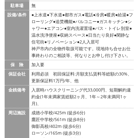
駐車場
無
設備/条件
上水道
下水道
都市ガス
電話
冷房
暖房
給湯
フ
ローリング
追焚機能
バルコニー
ガスキッチン
シ
ャワー
エアコン
室内洗濯置場
バス・トイレ別室
温水洗浄便座
収納スペース
日当たり良好
閑静な
住宅街
リノベーション
2人入居可
神戸市内の全物件取扱可能です。現地待ち合せお仕
事終わりのご相談等、何なりとお申し付け下さい。
保 険
加入要
保証会社
利用必須 初回保証料:月額支払賃料等総額の30%、
更新保証料1万円/年、他
金銭備考
入居時ハウスクリーニング代33,000円、短期解約違
約金(1年未満家賃総額2ヶ月、1年～2年未満同1ヶ
月)、
周辺施設
成徳小学校/425m (徒歩6分)
鷹匠中学校/561m (徒歩8分)
御影高校/402m (徒歩6分)
ローソン/165m (徒歩3分)