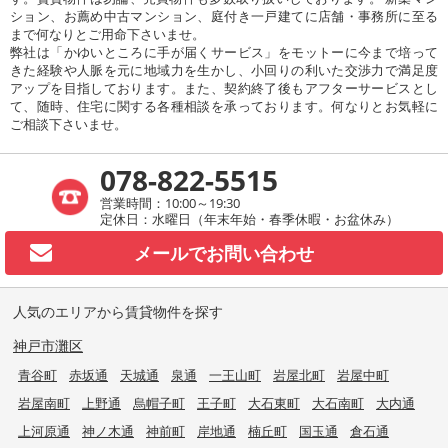
ション、お薦め中古マンション、庭付き一戸建てに店舗・事務所に至る
まで何なりとご用命下さいませ。
弊社は「かゆいところに手が届くサービス」をモットーに今まで培って
きた経験や人脈を元に地域力を生かし、小回りの利いた交渉力で満足度
アップを目指しております。また、契約終了後もアフターサービスとし
て、随時、住宅に関する各種相談を承っております。何なりとお気軽に
ご相談下さいませ。
078-822-5515
営業時間：10:00～19:30
定休日：水曜日（年末年始・春季休暇・お盆休み）
メールで
お問い合わせ
人気のエリアから賃貸物件を探す
神戸市灘区
青谷町
赤坂通
天城通
泉通
一王山町
岩屋北町
岩屋中町
岩屋南町
上野通
烏帽子町
王子町
大石東町
大石南町
大内通
上河原通
神ノ木通
神前町
岸地通
楠丘町
国玉通
倉石通