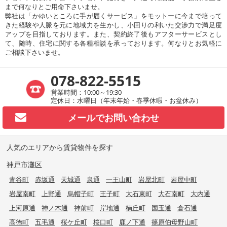
まで何なりとご用命下さいませ。
弊社は「かゆいところに手が届くサービス」をモットーに今まで培って
きた経験や人脈を元に地域力を生かし、小回りの利いた交渉力で満足度
アップを目指しております。また、契約終了後もアフターサービスとし
て、随時、住宅に関する各種相談を承っております。何なりとお気軽に
ご相談下さいませ。
078-822-5515
営業時間：10:00～19:30
定休日：水曜日（年末年始・春季休暇・お盆休み）
メールで
お問い合わせ
人気のエリアから賃貸物件を探す
神戸市灘区
青谷町
赤坂通
天城通
泉通
一王山町
岩屋北町
岩屋中町
岩屋南町
上野通
烏帽子町
王子町
大石東町
大石南町
大内通
上河原通
神ノ木通
神前町
岸地通
楠丘町
国玉通
倉石通
高徳町
五毛通
桜ケ丘町
桜口町
鹿ノ下通
篠原伯母野山町