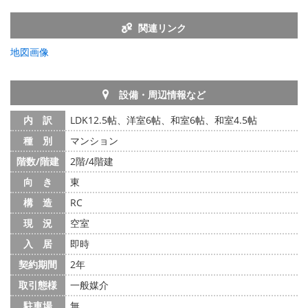
関連リンク
地図画像
設備・周辺情報など
内 訳
LDK12.5帖、洋室6帖、和室6帖、和室4.5帖
種 別
マンション
階数/階建
2階/4階建
向 き
東
構 造
RC
現 況
空室
入 居
即時
契約期間
2年
取引態様
一般媒介
駐車場
無