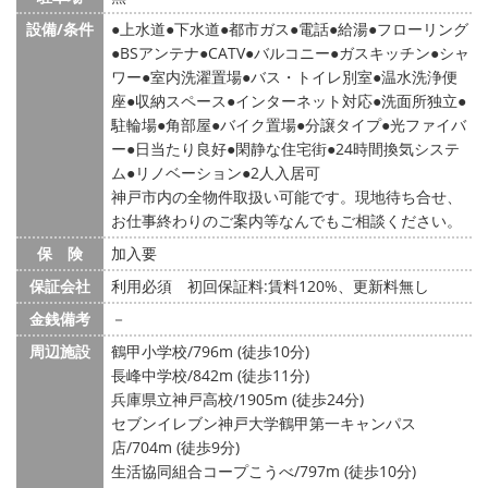
設備/条件
上水道
下水道
都市ガス
電話
給湯
フローリング
BSアンテナ
CATV
バルコニー
ガスキッチン
シャ
ワー
室内洗濯置場
バス・トイレ別室
温水洗浄便
座
収納スペース
インターネット対応
洗面所独立
駐輪場
角部屋
バイク置場
分譲タイプ
光ファイバ
ー
日当たり良好
閑静な住宅街
24時間換気システ
ム
リノベーション
2人入居可
神戸市内の全物件取扱い可能です。現地待ち合せ、
お仕事終わりのご案内等なんでもご相談ください。
保 険
加入要
保証会社
利用必須 初回保証料:賃料120%、更新料無し
金銭備考
－
周辺施設
鶴甲小学校/796m (徒歩10分)
長峰中学校/842m (徒歩11分)
兵庫県立神戸高校/1905m (徒歩24分)
セブンイレブン神戸大学鶴甲第一キャンパス
店/704m (徒歩9分)
生活協同組合コープこうべ/797m (徒歩10分)