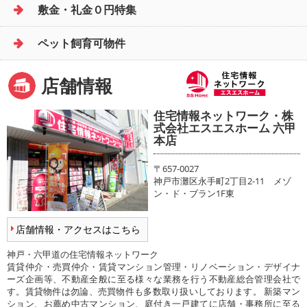
敷金・礼金０円特集
ペット飼育可物件
店舗情報
住宅情報ネットワーク・株
式会社エスエスホーム 六甲
本店
〒657-0027
神戸市灘区永手町2丁目2-11 メゾ
ン・ド・ブラン1F東
店舗情報・アクセスはこちら
神戸・六甲道の住宅情報ネットワーク
賃貸仲介・売買仲介・賃貸マンション管理・リノベーション・デザイナ
ーズ企画等、不動産全般に至る様々な業務を行う不動産総合管理会社で
す。賃貸物件は勿論、売買物件も多数取り扱いしております。 新築マン
ション、お薦め中古マンション、庭付き一戸建てに店舗・事務所に至る