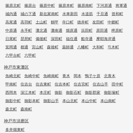
篠原北町
篠原台
篠原中町
篠原本町
篠原南町
下河原通
将軍通
城内通
城の下通
新在家南町
水車新田
水道筋
千旦通
曾和町
高尾通
高羽町
土山町
鶴甲
寺口町
徳井町
友田町
中郷町
中原通
永手町
灘北通
灘南通
畑原通
浜田町
原田通
稗原町
日尾町
琵琶町
備後町
深田町
福住通
船寺通
摩耶海岸通
箕岡通
都通
宮山町
森後町
薬師通
八幡町
大和町
弓木町
六甲台町
六甲町
神戸市東灘区
魚崎北町
魚崎中町
魚崎南町
青木
岡本
鴨子ケ原
北青木
甲南町
住吉台
住吉東町
住吉本町
住吉宮町
住吉山手
田中町
西岡本
深江本町
本庄町
御影
御影石町
御影郡家
御影塚町
御影中町
御影本町
御影山手
本山北町
本山中町
本山南町
森北町
森南町
神戸市須磨区
多井畑東町