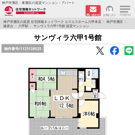
×
神戸市灘区・東灘区の賃貸マンション・アパート
問い合わせ
お気に入り
TOPページ
神戸市灘区の賃貸 住宅情報ネットワーク エスエスホーム六甲本店
神戸市灘区
篠原台
六甲駅
サンヴィラ六甲1号館 賃貸マンション
新着物件
サンヴィラ六甲1号館
物件番号/
1123128525
学生さん向け物件
敷金·礼金０円特集
ペット飼育可物件
路線·駅から探す
地域から探す
地図から探す