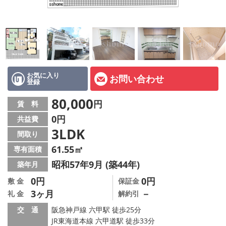
店舗情報·アクセス
会社概要
メールでお問い合わせ
お気に入り
お問い合わせ
登録
80,000
円
賃 料
0円
共益費
3LDK
間取り
61.55㎡
専有面積
昭和57年9月 (築44年)
築年月
0円
0円
敷 金
保証金
3ヶ月
－
礼 金
解約引
交 通
阪急神戸線 六甲駅 徒歩25分
JR東海道本線 六甲道駅 徒歩33分