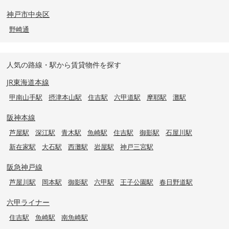
神戸市中央区
野崎通
人気の路線・駅から賃貸物件を探す
JR東海道本線
甲南山手駅
摂津本山駅
住吉駅
六甲道駅
摩耶駅
灘駅
阪神本線
芦屋駅
深江駅
青木駅
魚崎駅
住吉駅
御影駅
石屋川駅
新在家駅
大石駅
西灘駅
岩屋駅
神戸三宮駅
阪急神戸線
芦屋川駅
岡本駅
御影駅
六甲駅
王子公園駅
春日野道駅
六甲ライナー
住吉駅
魚崎駅
南魚崎駅