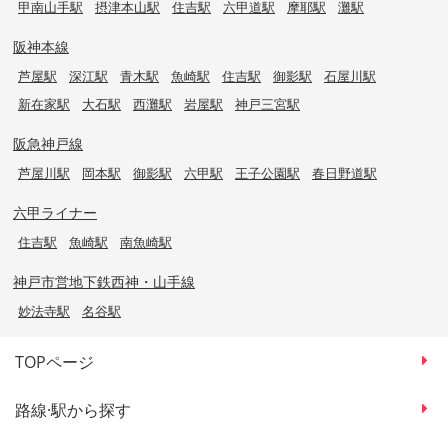
甲南山手駅
摂津本山駅
住吉駅
六甲道駅
摩耶駅
灘駅
阪神本線
芦屋駅
深江駅
青木駅
魚崎駅
住吉駅
御影駅
石屋川駅
新在家駅
大石駅
西灘駅
岩屋駅
神戸三宮駅
阪急神戸線
芦屋川駅
岡本駅
御影駅
六甲駅
王子公園駅
春日野道駅
六甲ライナー
住吉駅
魚崎駅
南魚崎駅
神戸市営地下鉄西神・山手線
妙法寺駅
名谷駅
TOPページ
路線·駅から探す