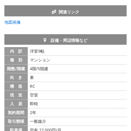
関連リンク
地図画像
設備・周辺情報など
内 訳
洋室9帖
種 別
マンション
階数/階建
4階/5階建
向 き
東
構 造
RC
現 況
空室
入 居
即時
契約期間
2年
取引態様
一般媒介
駐車場
空有 22,000円/月