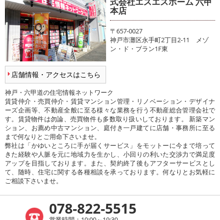
式会社エスエスホーム 六甲
本店
〒657-0027
神戸市灘区永手町2丁目2-11 メゾ
ン・ド・ブラン1F東
店舗情報・アクセスはこちら
神戸・六甲道の住宅情報ネットワーク
賃貸仲介・売買仲介・賃貸マンション管理・リノベーション・デザイナ
ーズ企画等、不動産全般に至る様々な業務を行う不動産総合管理会社で
す。賃貸物件は勿論、売買物件も多数取り扱いしております。 新築マン
ション、お薦め中古マンション、庭付き一戸建てに店舗・事務所に至る
まで何なりとご用命下さいませ。
弊社は「かゆいところに手が届くサービス」をモットーに今まで培って
きた経験や人脈を元に地域力を生かし、小回りの利いた交渉力で満足度
アップを目指しております。また、契約終了後もアフターサービスとし
て、随時、住宅に関する各種相談を承っております。何なりとお気軽に
ご相談下さいませ。
078-822-5515
営業時間：10:00～19:30