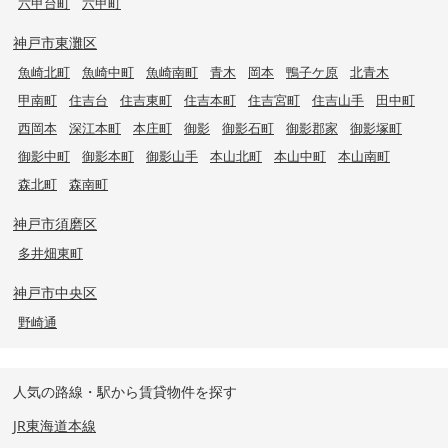
六甲台町
六甲町
神戸市東灘区
魚崎北町
魚崎中町
魚崎南町
青木
岡本
鴨子ケ原
北青木
甲南町
住吉台
住吉東町
住吉本町
住吉宮町
住吉山手
田中町
西岡本
深江本町
本庄町
御影
御影石町
御影郡家
御影塚町
御影中町
御影本町
御影山手
本山北町
本山中町
本山南町
森北町
森南町
神戸市須磨区
多井畑東町
神戸市中央区
野崎通
人気の路線・駅から賃貸物件を探す
JR東海道本線