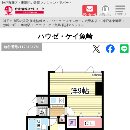
×
神戸市灘区・東灘区の賃貸マンション・アパート
問い合わせ
お気に入り
TOPページ
神戸市灘区の賃貸 住宅情報ネットワーク エスエスホーム六甲本店
神戸市東灘区
魚崎中町
魚崎駅
ハウゼ・ケイ魚崎 賃貸マンション
新着物件
ハウゼ・ケイ魚崎
物件番号/
1123131781
学生さん向け物件
敷金·礼金０円特集
ペット飼育可物件
路線·駅から探す
地域から探す
地図から探す