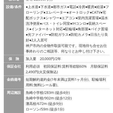
設備/条件
上水道
下水道
都市ガス
電話
冷房
暖房
給湯
フ
ローリング
エレベーター
オートロック
CATV
宅
配ボックス
シャワー
エアコン
室内洗濯置場
温水
洗浄便座
バス・トイレ同室
IHコンロ
収納スペー
ス
インターネット対応
駐輪場
角部屋
バイク置場
光ファイバー
防犯ガラス
防犯カメラ
日当たり良
好
2人入居可
神戸市内の全物件取扱可能です。現地待ち合せお仕
事終わりのご相談等、何なりとお申し付け下さい。
保 険
加入要 20,000円/2年
保証会社
利用必須 初回保証料:賃料等総額60% 月額保証料
2,490円(火災保険込)
金銭備考
短期解約違約金(1年未満は賃料1ヶ月分)、駐輪場利
用料:無料(シール要)、
周辺施設
魚崎小学校/283m (徒歩4分)
魚崎中学校/902m (徒歩12分)
灘高校/672m (徒歩9分)
ローソン/59m (徒歩1分)