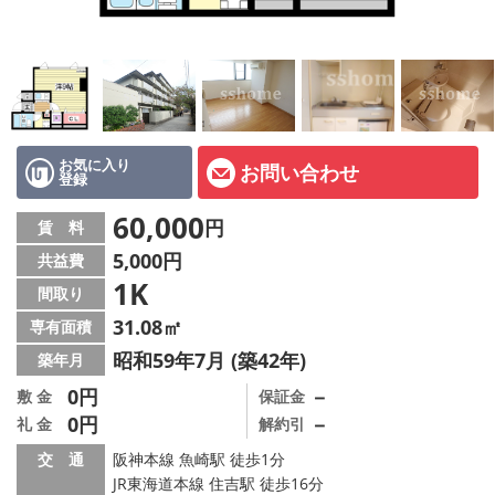
店舗情報·アクセス
会社概要
メールでお問い合わせ
お気に入り
お問い合わせ
登録
60,000
円
賃 料
5,000円
共益費
1K
間取り
31.08㎡
専有面積
昭和59年7月 (築42年)
築年月
0円
－
敷 金
保証金
0円
－
礼 金
解約引
交 通
阪神本線 魚崎駅 徒歩1分
JR東海道本線 住吉駅 徒歩16分