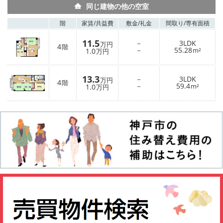
同じ建物の他の空室
階
家賃/
共益費
敷金/
礼金
間取り/
専有面積
11.5
－
3LDK
万円
4
階
－
55.28
1.0
m²
万円
13.3
－
3LDK
万円
4
階
－
59.4
1.0
m²
万円