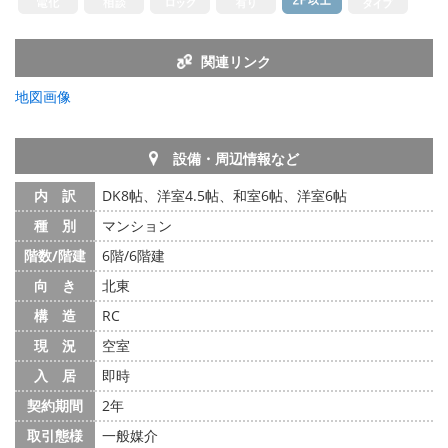
関連リンク
地図画像
設備・周辺情報など
内 訳
DK8帖、洋室4.5帖、和室6帖、洋室6帖
種 別
マンション
階数/階建
6階/6階建
向 き
北東
構 造
RC
現 況
空室
入 居
即時
契約期間
2年
取引態様
一般媒介