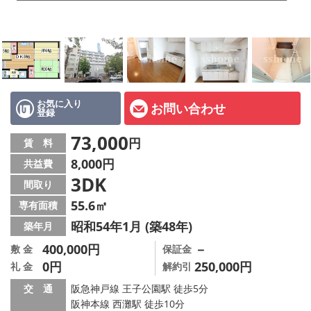
店舗情報·アクセス
会社概要
メールでお問い合わせ
お気に入り
お問い合わせ
登録
73,000
円
賃 料
8,000円
共益費
3DK
間取り
55.6㎡
専有面積
昭和54年1月 (築48年)
築年月
400,000円
－
敷 金
保証金
0円
250,000円
礼 金
解約引
交 通
阪急神戸線 王子公園駅 徒歩5分
阪神本線 西灘駅 徒歩10分