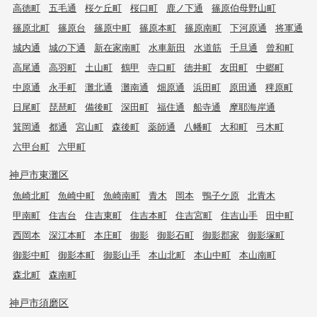
高徳町
五毛通
桜ケ丘町
桜口町
鹿ノ下通
篠原伯母野山町
篠原北町
篠原台
篠原中町
篠原本町
篠原南町
下河原通
将軍通
城内通
城の下通
新在家南町
水車新田
水道筋
千旦通
曾和町
高尾通
高羽町
土山町
鶴甲
寺口町
徳井町
友田町
中郷町
中原通
永手町
灘北通
灘南通
畑原通
浜田町
原田通
稗原町
日尾町
琵琶町
備後町
深田町
福住通
船寺通
摩耶海岸通
箕岡通
都通
宮山町
森後町
薬師通
八幡町
大和町
弓木町
六甲台町
六甲町
神戸市東灘区
魚崎北町
魚崎中町
魚崎南町
青木
岡本
鴨子ケ原
北青木
甲南町
住吉台
住吉東町
住吉本町
住吉宮町
住吉山手
田中町
西岡本
深江本町
本庄町
御影
御影石町
御影郡家
御影塚町
御影中町
御影本町
御影山手
本山北町
本山中町
本山南町
森北町
森南町
神戸市須磨区