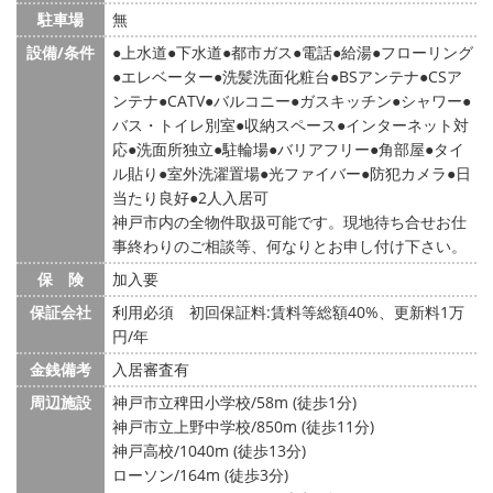
駐車場
無
設備/条件
上水道
下水道
都市ガス
電話
給湯
フローリング
エレベーター
洗髪洗面化粧台
BSアンテナ
CSア
ンテナ
CATV
バルコニー
ガスキッチン
シャワー
バス・トイレ別室
収納スペース
インターネット対
応
洗面所独立
駐輪場
バリアフリー
角部屋
タイ
ル貼り
室外洗濯置場
光ファイバー
防犯カメラ
日
当たり良好
2人入居可
神戸市内の全物件取扱可能です。現地待ち合せお仕
事終わりのご相談等、何なりとお申し付け下さい。
保 険
加入要
保証会社
利用必須 初回保証料:賃料等総額40%、更新料1万
円/年
金銭備考
入居審査有
周辺施設
神戸市立稗田小学校/58m (徒歩1分)
神戸市立上野中学校/850m (徒歩11分)
神戸高校/1040m (徒歩13分)
ローソン/164m (徒歩3分)