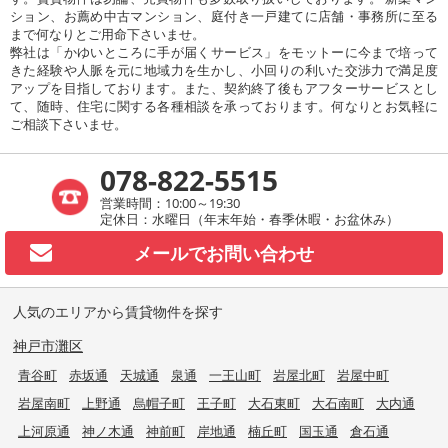
ション、お薦め中古マンション、庭付き一戸建てに店舗・事務所に至る
まで何なりとご用命下さいませ。
弊社は「かゆいところに手が届くサービス」をモットーに今まで培って
きた経験や人脈を元に地域力を生かし、小回りの利いた交渉力で満足度
アップを目指しております。また、契約終了後もアフターサービスとし
て、随時、住宅に関する各種相談を承っております。何なりとお気軽に
ご相談下さいませ。
078-822-5515
営業時間：10:00～19:30
定休日：水曜日（年末年始・春季休暇・お盆休み）
メールで
お問い合わせ
人気のエリアから賃貸物件を探す
神戸市灘区
青谷町
赤坂通
天城通
泉通
一王山町
岩屋北町
岩屋中町
岩屋南町
上野通
烏帽子町
王子町
大石東町
大石南町
大内通
上河原通
神ノ木通
神前町
岸地通
楠丘町
国玉通
倉石通