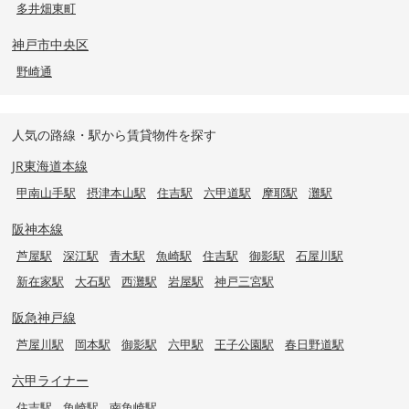
多井畑東町
神戸市中央区
野崎通
人気の路線・駅から賃貸物件を探す
JR東海道本線
甲南山手駅
摂津本山駅
住吉駅
六甲道駅
摩耶駅
灘駅
阪神本線
芦屋駅
深江駅
青木駅
魚崎駅
住吉駅
御影駅
石屋川駅
新在家駅
大石駅
西灘駅
岩屋駅
神戸三宮駅
阪急神戸線
芦屋川駅
岡本駅
御影駅
六甲駅
王子公園駅
春日野道駅
六甲ライナー
住吉駅
魚崎駅
南魚崎駅