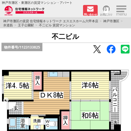
×
神戸市灘区・東灘区の賃貸マンション・アパート
問い合わせ
お気に入り
TOPページ
神戸市灘区の賃貸 住宅情報ネットワーク エスエスホーム六甲本店
神戸市灘区
水道筋
王子公園駅
不二ビル 賃貸マンション
新着物件
不二ビル
物件番号/
1123133825
学生さん向け物件
敷金·礼金０円特集
ペット飼育可物件
路線·駅から探す
地域から探す
地図から探す