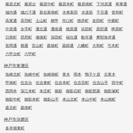
篠原北町
篠原台
篠原中町
篠原本町
篠原南町
下河原通
将軍通
城内通
城の下通
新在家南町
水車新田
水道筋
千旦通
曾和町
高尾通
高羽町
土山町
鶴甲
寺口町
徳井町
友田町
中郷町
中原通
永手町
灘北通
灘南通
畑原通
浜田町
原田通
稗原町
日尾町
琵琶町
備後町
深田町
福住通
船寺通
摩耶海岸通
箕岡通
都通
宮山町
森後町
薬師通
八幡町
大和町
弓木町
六甲台町
六甲町
神戸市東灘区
魚崎北町
魚崎中町
魚崎南町
青木
岡本
鴨子ケ原
北青木
甲南町
住吉台
住吉東町
住吉本町
住吉宮町
住吉山手
田中町
西岡本
深江本町
本庄町
御影
御影石町
御影郡家
御影塚町
御影中町
御影本町
御影山手
本山北町
本山中町
本山南町
森北町
森南町
神戸市須磨区
多井畑東町