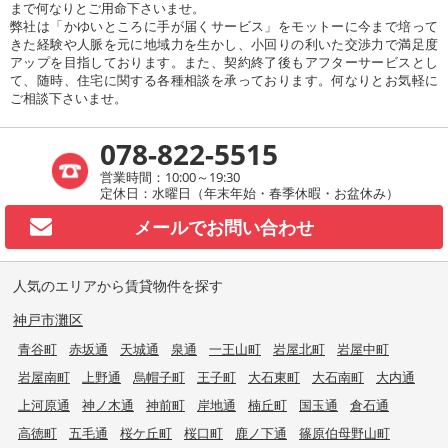
まで何なりとご用命下さいませ。
弊社は「かゆいところに手が届くサービス」をモットーに今まで培って
きた経験や人脈を元に地域力を生かし、小回りの利いた交渉力で満足度
アップを目指しております。また、契約終了後もアフターサービスとし
て、随時、住宅に関する各種相談を承っております。何なりとお気軽に
ご相談下さいませ。
078-822-5515
営業時間：10:00～19:30
定休日：水曜日（年末年始・春季休暇・お盆休み）
メールで
お問い合わせ
人気のエリアから賃貸物件を探す
神戸市灘区
青谷町
赤坂通
天城通
泉通
一王山町
岩屋北町
岩屋中町
岩屋南町
上野通
烏帽子町
王子町
大石東町
大石南町
大内通
上河原通
神ノ木通
神前町
岸地通
楠丘町
国玉通
倉石通
高徳町
五毛通
桜ケ丘町
桜口町
鹿ノ下通
篠原伯母野山町