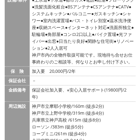
洗髪洗面化粧台
BSアンテナ
CSアンテナ
CATV
システムキッチン
バルコニー
ガスキッチン
シャ
ワー
室内洗濯置場
バス・トイレ別室
温水洗浄便
座
収納スペース
インターネット対応
洗面所独立
駐輪場
角部屋
コンロ2口以上
バイク置場
光ファ
イバー
出窓
日当たり良好
閑静な住宅街
リノベー
ション
2人入居可
神戸市内の全物件取扱可能です。現地待ち合せお仕
事終わりのご相談等、何なりとお申し付け下さい。
保 険
加入要 20,000円/2年
保証会社
－
金銭備考
保証会社加入要、※安心入居サポート(19800円/2
年)
周辺施設
神戸市立摩耶小学校/160m (徒歩2分)
神戸市立上野中学校/319m (徒歩4分)
兵庫県立神戸高校 /615m (徒歩8分)
ローソン /383m (徒歩5分)
コープミニ/261m (徒歩4分)