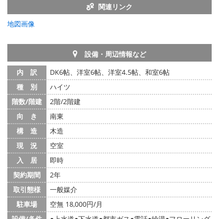
関連リンク
地図画像
設備・周辺情報など
内 訳
DK6帖、洋室6帖、洋室4.5帖、和室6帖
種 別
ハイツ
階数/階建
2階/2階建
向 き
南東
構 造
木造
現 況
空室
入 居
即時
契約期間
2年
取引態様
一般媒介
駐車場
空無 18,000円/月
設備/条件
上水道
下水道
都市ガス
電話
給湯
フローリング