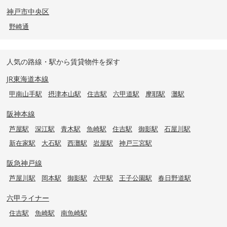
神戸市中央区
野崎通
人気の路線・駅から賃貸物件を探す
JR東海道本線
甲南山手駅
摂津本山駅
住吉駅
六甲道駅
摩耶駅
灘駅
阪神本線
芦屋駅
深江駅
青木駅
魚崎駅
住吉駅
御影駅
石屋川駅
新在家駅
大石駅
西灘駅
岩屋駅
神戸三宮駅
阪急神戸線
芦屋川駅
岡本駅
御影駅
六甲駅
王子公園駅
春日野道駅
六甲ライナー
住吉駅
魚崎駅
南魚崎駅