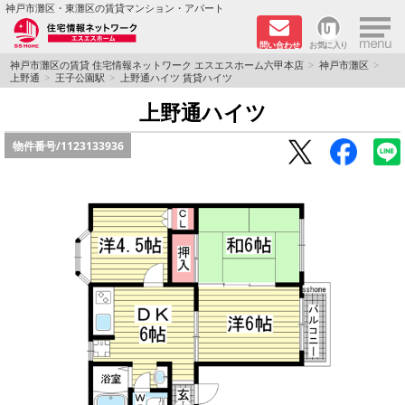
×
神戸市灘区・東灘区の賃貸マンション・アパート
問い合わせ
お気に入り
TOPページ
神戸市灘区の賃貸 住宅情報ネットワーク エスエスホーム六甲本店
神戸市灘区
上野通
王子公園駅
上野通ハイツ 賃貸ハイツ
新着物件
上野通ハイツ
物件番号/
1123133936
学生さん向け物件
敷金·礼金０円特集
ペット飼育可物件
路線·駅から探す
地域から探す
地図から探す