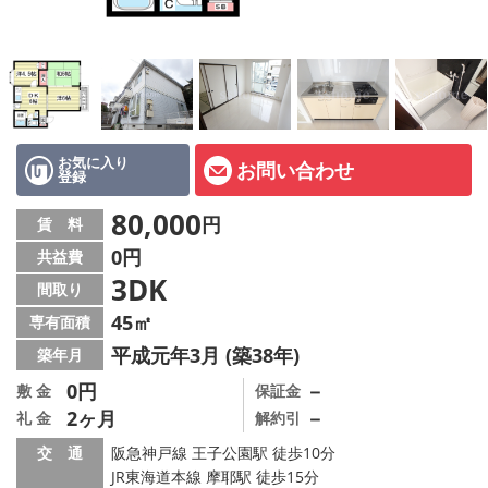
店舗情報·アクセス
会社概要
メールでお問い合わせ
お気に入り
お問い合わせ
登録
80,000
円
賃 料
0円
共益費
3DK
間取り
45㎡
専有面積
平成元年3月 (築38年)
築年月
0円
－
敷 金
保証金
2ヶ月
－
礼 金
解約引
交 通
阪急神戸線 王子公園駅 徒歩10分
JR東海道本線 摩耶駅 徒歩15分