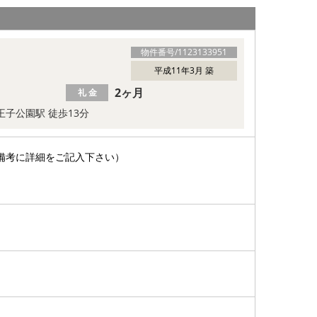
物件番号/
1123133951
平成11年3月 築
2ヶ月
礼 金
王子公園駅 徒歩13分
備考に詳細をご記入下さい）