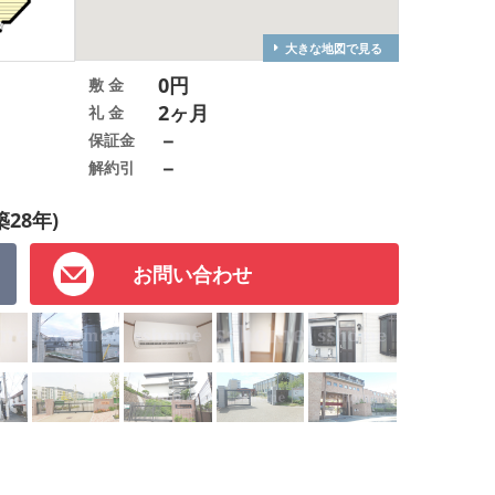
大きな地図で見る
0円
敷 金
2ヶ月
礼 金
－
保証金
－
解約引
築28年)
お問い合わせ