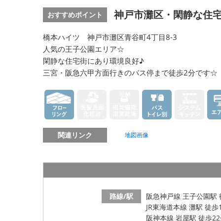
神戸市灘区・閑静な住宅
おすすめポイント
橋本ハイツ 神戸市灘区青谷町4丁目8-3
人気の王子公園エリア☆
閑静な住宅街にあり環境良好♪
三宮・阪急六甲方面行きのバス停まで徒歩2分です☆
関連リンク
地図画像
路線/駅
阪急神戸線 王子公園駅 
JR東海道本線 灘駅 徒歩
阪神本線 岩屋駅 徒歩2