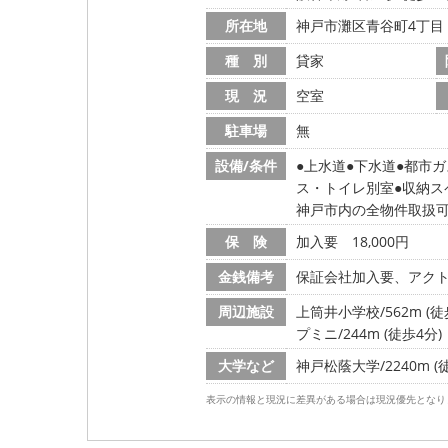
所在地
神戸市灘区青谷町4丁目
種 別
貸家
現 況
空室
駐車場
無
設備/条件
上水道
下水道
都市ガ
ス・トイレ別室
収納ス
神戸市内の全物件取扱
保 険
加入要 18,000円
金銭備考
保証会社加入要、アクト安
周辺施設
上筒井小学校/562m (徒
プミニ/244m (徒歩4分)
大学など
神戸松蔭大学/2240m (
表示の情報と現況に差異がある場合は現況優先となり