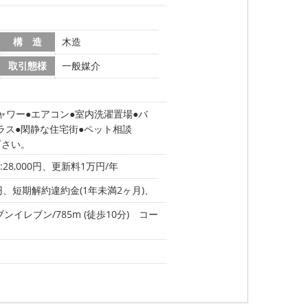
構 造
木造
取引態様
一般媒介
ャワー
エアコン
室内洗濯置場
バ
ラス
閑静な住宅街
ペット相談
下さい。
8,000円、更新料1万円/年
円、短期解約違約金(1年未満2ヶ月)、
ンイレブン/785m (徒歩10分)
コー