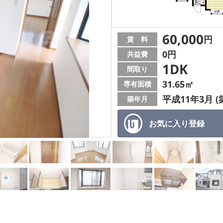
60,000
円
賃 料
0円
共益費
1DK
間取り
31.65㎡
専有面積
平成11年3月 (
築年月
お気に入り
登録