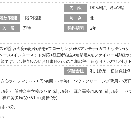
内 訳
DK5.5帖、洋室7帖
階数/階建
1階/2階建
向 き
北
入 居
即時
契約期間
2年
ス
電話
冷房
暖房
給湯
フローリング
BSアンテナ
ガスキッチン
シ
ペース
インターネット対応
洗面所独立
角部屋
光ファイバー
防犯ガ
可能です。現地待ち合せお仕事終わりのご相談等、何なりとお申し付け
保証会社
利用必須 初回保証料:2
心ライフ24(16,500円/初回・2年毎)、ハウスクリーニング費用2.5万
歩8分)
筒井台中学校/577m (徒歩8分)
葺合高校/436m (徒歩6分)
セブ
神戸労災病院/551m (徒歩7分)
徒歩28分)
ます。