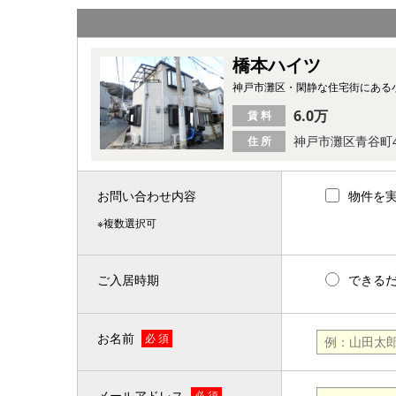
橋本ハイツ
神戸市灘区・閑静な住宅街にある小
6.0万
賃 料
神戸市灘区青谷町
住 所
お問い合わせ内容
物件を
※複数選択可
ご入居時期
できる
お名前
必 須
メールアドレス
必 須