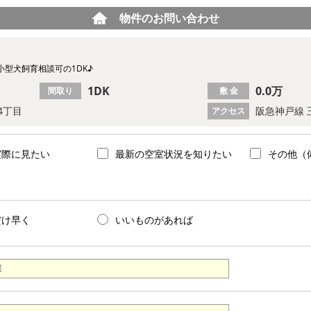
物件のお問い合わせ
型犬飼育相談可の1DK♪
1DK
0.0万
間取り
敷 金
4丁目
阪急神戸線 
アクセス
実際に見たい
最新の空室状況を知りたい
その他（
だけ早く
いいものがあれば