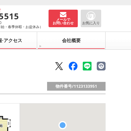
せ
-5515
メールで
0
お問い合わせ
お気に入り
年始・春季休暇・お盆休み）
報·アクセス
会社概要
物件番号/
1123133951