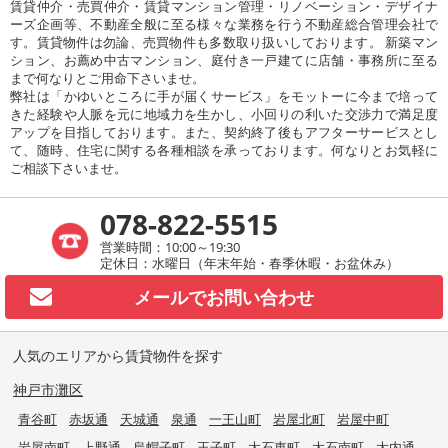
賃貸仲介・売買仲介・賃貸マンション管理・リノベーション・デザイナ
ーズ企画等、不動産全般に至る様々な業務を行う不動産総合管理会社で
す。賃貸物件は勿論、売買物件も多数取り扱いしております。 新築マン
ション、お薦め中古マンション、庭付き一戸建てに店舗・事務所に至る
まで何なりとご用命下さいませ。
弊社は「かゆいところに手が届くサービス」をモットーに今まで培って
きた経験や人脈を元に地域力を生かし、小回りの利いた交渉力で満足度
アップを目指しております。また、契約終了後もアフターサービスとし
て、随時、住宅に関する各種相談を承っております。何なりとお気軽に
ご相談下さいませ。
078-822-5515
営業時間：10:00～19:30
定休日：水曜日（年末年始・春季休暇・お盆休み）
メールで
お問い合わせ
人気のエリアから賃貸物件を探す
神戸市灘区
青谷町
赤坂通
天城通
泉通
一王山町
岩屋北町
岩屋中町
岩屋南町
上野通
烏帽子町
王子町
大石東町
大石南町
大内通