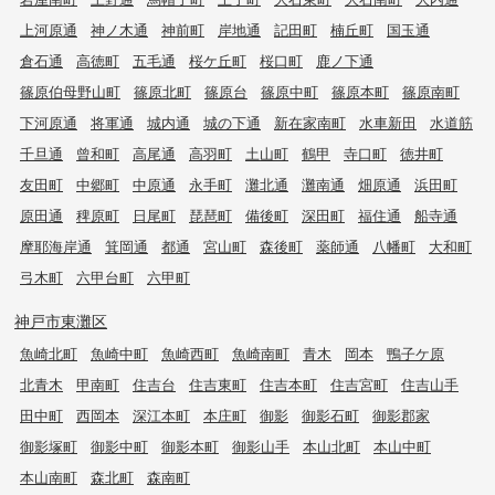
上河原通
神ノ木通
神前町
岸地通
記田町
楠丘町
国玉通
倉石通
高徳町
五毛通
桜ケ丘町
桜口町
鹿ノ下通
篠原伯母野山町
篠原北町
篠原台
篠原中町
篠原本町
篠原南町
下河原通
将軍通
城内通
城の下通
新在家南町
水車新田
水道筋
千旦通
曾和町
高尾通
高羽町
土山町
鶴甲
寺口町
徳井町
友田町
中郷町
中原通
永手町
灘北通
灘南通
畑原通
浜田町
原田通
稗原町
日尾町
琵琶町
備後町
深田町
福住通
船寺通
摩耶海岸通
箕岡通
都通
宮山町
森後町
薬師通
八幡町
大和町
弓木町
六甲台町
六甲町
神戸市東灘区
魚崎北町
魚崎中町
魚崎西町
魚崎南町
青木
岡本
鴨子ケ原
北青木
甲南町
住吉台
住吉東町
住吉本町
住吉宮町
住吉山手
田中町
西岡本
深江本町
本庄町
御影
御影石町
御影郡家
御影塚町
御影中町
御影本町
御影山手
本山北町
本山中町
本山南町
森北町
森南町