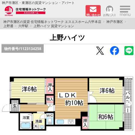
×
神戸市灘区・東灘区の賃貸マンション・アパート
問い合わせ
お気に入り
TOPページ
神戸市灘区の賃貸 住宅情報ネットワーク エスエスホーム六甲本店
神戸市灘区
上野通
六甲駅
上野ハイツ 賃貸マンション
新着物件
上野ハイツ
物件番号/
1123134258
学生さん向け物件
敷金·礼金０円特集
ペット飼育可物件
路線·駅から探す
地域から探す
地図から探す