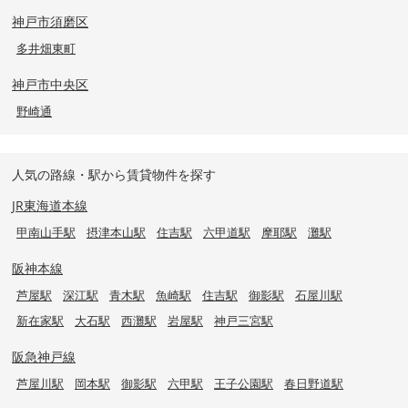
神戸市須磨区
多井畑東町
神戸市中央区
野崎通
人気の路線・駅から賃貸物件を探す
JR東海道本線
甲南山手駅
摂津本山駅
住吉駅
六甲道駅
摩耶駅
灘駅
阪神本線
芦屋駅
深江駅
青木駅
魚崎駅
住吉駅
御影駅
石屋川駅
新在家駅
大石駅
西灘駅
岩屋駅
神戸三宮駅
阪急神戸線
芦屋川駅
岡本駅
御影駅
六甲駅
王子公園駅
春日野道駅