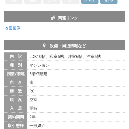
関連リンク
地図画像
設備・周辺情報など
内 訳
LDK10帖、和室6帖、洋室6帖、洋室6帖
種 別
マンション
階数/階建
5階/7階建
向 き
南
構 造
RC
現 況
空室
入 居
即時
契約期間
2年
取引態様
一般媒介