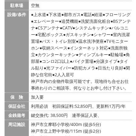
駐車場
空無
設備/条件
上水道
下水道
都市ガス
電話
給湯
フローリング
エレベーター
追焚機能
洗髪洗面化粧台
BSアンテ
ナ
CSアンテナ
CATV
システムキッチン
バルコニ
ー
宅配ボックス
ガスキッチン
シャワー
室内洗濯
置場
バス・トイレ別室
温水洗浄便座
TVモニター
ホン
収納スペース
インターネット対応
洗面所独
立
カウンターキッチン
ディンプルキー
駐輪場
角
部屋
コンロ2口以上
バイク置場
分譲タイプ
タイ
ル貼り
光ファイバー
防犯カメラ
日当たり良好
閑
静な住宅街
2人入居可
神戸市内の全物件取扱可能です。現地待ち合せお仕
事終わりのご相談等、何なりとお申し付け下さい。
保 険
加入要
保証会社
利用必須 初回保証料:52,850円、更新料1万円/年
金銭備考
鍵交換代: 38,500円
連帯保証人要、
周辺施設
神戸市立摩耶小学校/400m (徒歩5分)
神戸市立上野中学校/115m (徒歩2分)