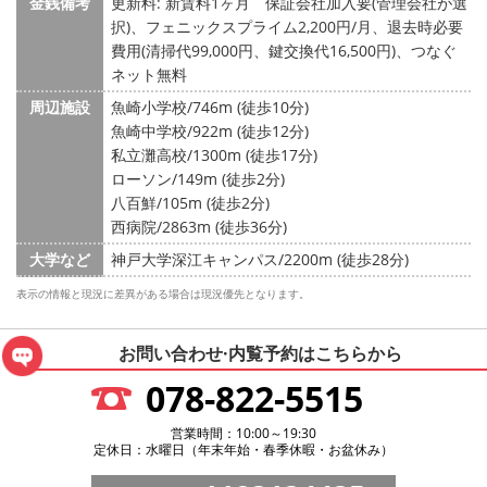
金銭備考
更新料: 新賃料1ヶ月
保証会社加入要(管理会社が選
択)、フェニックスプライム2,200円/月、退去時必要
費用(清掃代99,000円、鍵交換代16,500円)、つなぐ
ネット無料
周辺施設
魚崎小学校/746m (徒歩10分)
魚崎中学校/922m (徒歩12分)
私立灘高校/1300m (徒歩17分)
ローソン/149m (徒歩2分)
八百鮮/105m (徒歩2分)
西病院/2863m (徒歩36分)
大学など
神戸大学深江キャンパス/2200m (徒歩28分)
表示の情報と現況に差異がある場合は現況優先となります。
お問い合わせ·内覧予約は
こちらから
078-822-5515
営業時間：10:00～19:30
定休日：水曜日（年末年始・春季休暇・お盆休み）