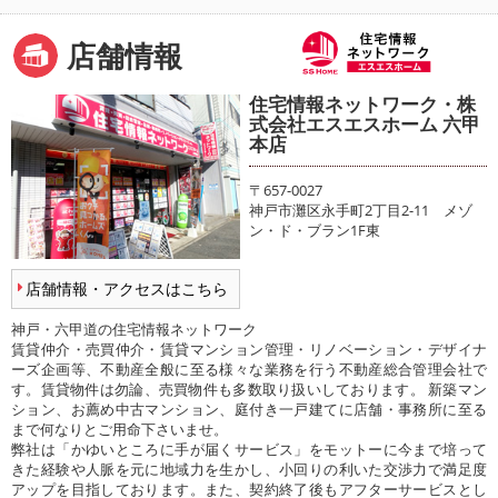
店舗情報
住宅情報ネットワーク・株
式会社エスエスホーム 六甲
本店
〒657-0027
神戸市灘区永手町2丁目2-11 メゾ
ン・ド・ブラン1F東
店舗情報・アクセスはこちら
神戸・六甲道の住宅情報ネットワーク
賃貸仲介・売買仲介・賃貸マンション管理・リノベーション・デザイナ
ーズ企画等、不動産全般に至る様々な業務を行う不動産総合管理会社で
す。賃貸物件は勿論、売買物件も多数取り扱いしております。 新築マン
ション、お薦め中古マンション、庭付き一戸建てに店舗・事務所に至る
まで何なりとご用命下さいませ。
弊社は「かゆいところに手が届くサービス」をモットーに今まで培って
きた経験や人脈を元に地域力を生かし、小回りの利いた交渉力で満足度
アップを目指しております。また、契約終了後もアフターサービスとし