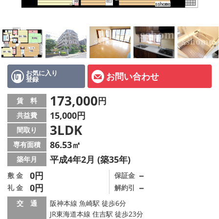
店舗情報·アクセス
会社概要
メールでお問い合わせ
お気に入り
お問い合わせ
登録
173,000
円
賃 料
15,000円
共益費
3LDK
間取り
86.53㎡
専有面積
平成4年2月 (築35年)
築年月
0円
－
敷 金
保証金
0円
－
礼 金
解約引
交 通
阪神本線 魚崎駅 徒歩6分
JR東海道本線 住吉駅 徒歩23分