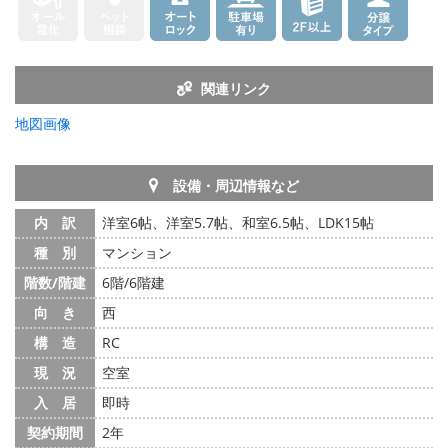
関連リンク
地図画像
設備・周辺情報など
内 訳
洋室6帖、洋室5.7帖、和室6.5帖、LDK15帖
種 別
マンション
階数/階建
6階/6階建
向 き
西
構 造
RC
現 況
空室
入 居
即時
契約期間
2年