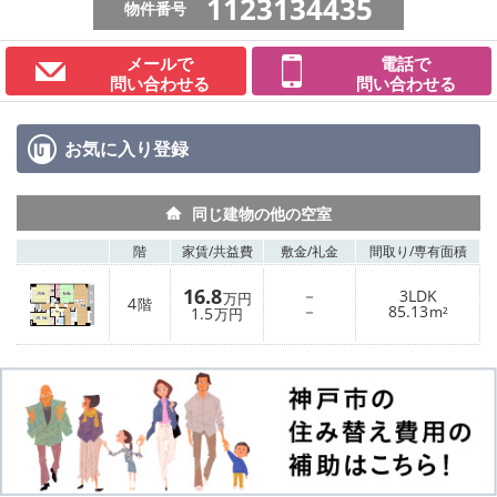
1123134435
物件番号
メールで
電話で
問い合わせる
問い合わせる
お気に入り
登録
同じ建物の他の空室
階
家賃/
共益費
敷金/
礼金
間取り/
専有面積
16.8
－
3LDK
万円
4
階
－
85.13
1.5
m²
万円