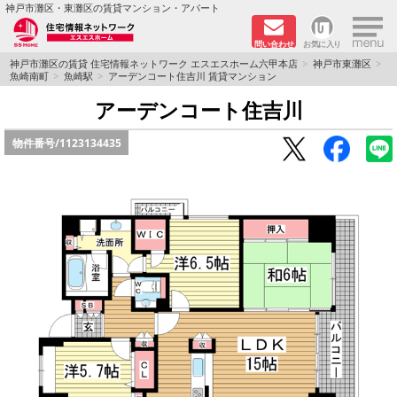
×
神戸市灘区・東灘区の賃貸マンション・アパート
問い合わせ
お気に入り
TOPページ
神戸市灘区の賃貸 住宅情報ネットワーク エスエスホーム六甲本店
神戸市東灘区
魚崎南町
魚崎駅
アーデンコート住吉川 賃貸マンション
新着物件
アーデンコート住吉川
物件番号/
1123134435
学生さん向け物件
敷金·礼金０円特集
ペット飼育可物件
路線·駅から探す
地域から探す
地図から探す