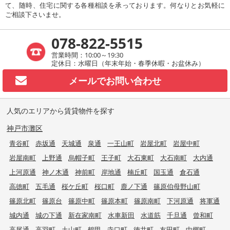
て、随時、住宅に関する各種相談を承っております。何なりとお気軽に
ご相談下さいませ。
078-822-5515
営業時間：10:00～19:30
定休日：水曜日（年末年始・春季休暇・お盆休み）
メールで
お問い合わせ
人気のエリアから賃貸物件を探す
神戸市灘区
青谷町
赤坂通
天城通
泉通
一王山町
岩屋北町
岩屋中町
岩屋南町
上野通
烏帽子町
王子町
大石東町
大石南町
大内通
上河原通
神ノ木通
神前町
岸地通
楠丘町
国玉通
倉石通
高徳町
五毛通
桜ケ丘町
桜口町
鹿ノ下通
篠原伯母野山町
篠原北町
篠原台
篠原中町
篠原本町
篠原南町
下河原通
将軍通
城内通
城の下通
新在家南町
水車新田
水道筋
千旦通
曾和町
高尾通
高羽町
土山町
鶴甲
寺口町
徳井町
友田町
中郷町