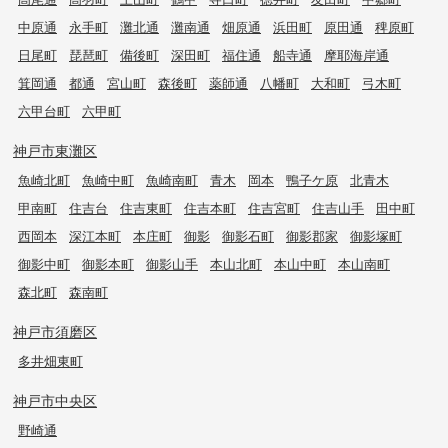
中原通
永手町
灘北通
灘南通
畑原通
浜田町
原田通
稗原町
日尾町
琵琶町
備後町
深田町
福住通
船寺通
摩耶海岸通
箕岡通
都通
宮山町
森後町
薬師通
八幡町
大和町
弓木町
六甲台町
六甲町
神戸市東灘区
魚崎北町
魚崎中町
魚崎南町
青木
岡本
鴨子ケ原
北青木
甲南町
住吉台
住吉東町
住吉本町
住吉宮町
住吉山手
田中町
西岡本
深江本町
本庄町
御影
御影石町
御影郡家
御影塚町
御影中町
御影本町
御影山手
本山北町
本山中町
本山南町
森北町
森南町
神戸市須磨区
多井畑東町
神戸市中央区
野崎通