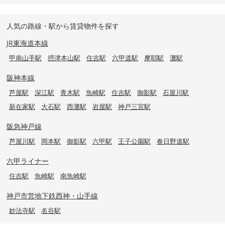
人気の路線・駅から賃貸物件を探す
JR東海道本線
甲南山手駅
摂津本山駅
住吉駅
六甲道駅
摩耶駅
灘駅
阪神本線
芦屋駅
深江駅
青木駅
魚崎駅
住吉駅
御影駅
石屋川駅
新在家駅
大石駅
西灘駅
岩屋駅
神戸三宮駅
阪急神戸線
芦屋川駅
岡本駅
御影駅
六甲駅
王子公園駅
春日野道駅
六甲ライナー
住吉駅
魚崎駅
南魚崎駅
神戸市営地下鉄西神・山手線
妙法寺駅
名谷駅