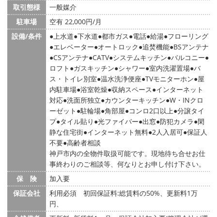
取引態様
一般媒介
駐車場
空有 22,000円/月
設備/条件
上水道
下水道
都市ガス
電話
給湯
フローリング
エレベーター
オートロック
追焚機能
BSアンテナ
CSアンテナ
CATV
システムキッチン
バルコニー
ロフト
ガスキッチン
シャワー
室内洗濯置場
バ
ス・トイレ別室
温水洗浄便座
TVモニターホン
屋
内駐車場
浴室乾燥
収納スペース
インターネット
対応
洗面所独立
カウンターキッチン
W・INクロ
ーゼット
駐輪場
角部屋
コンロ2口以上
分譲タイ
プ
タイル貼り
光ファイバー
出窓
防犯カメラ
閑
静な住宅街
インターネット無料
2人入居可
保証人
不要
高齢者相談
神戸市内の全物件取扱可能です。現地待ち合せお仕
事終わりのご相談等、何なりとお申し付け下さい。
保 険
加入要
保証会社
利用必須 初回保証料:総賃料の50%、更新料1万
円、