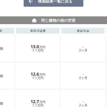
検索結果一覧に戻る
同じ建物の他の空室
階
家賃/
共益費
敷金/
礼金
13.0
－
万円
階
2
1.1
ヶ月
万円
12.6
－
万円
階
2
1.1
ヶ月
万円
12.7
－
万円
階
2
1.1
ヶ月
万円