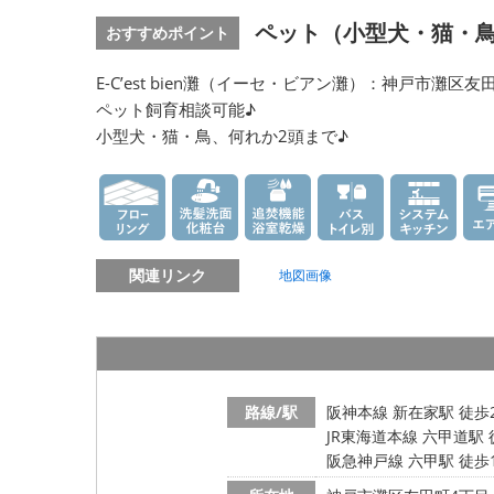
ペット（小型犬・猫・鳥
おすすめポイント
E-C’est bien灘（イーセ・ビアン灘）：神戸市灘区友
ペット飼育相談可能♪
小型犬・猫・鳥、何れか2頭まで♪
関連リンク
地図画像
路線/駅
阪神本線 新在家駅 徒歩
JR東海道本線 六甲道駅 
阪急神戸線 六甲駅 徒歩