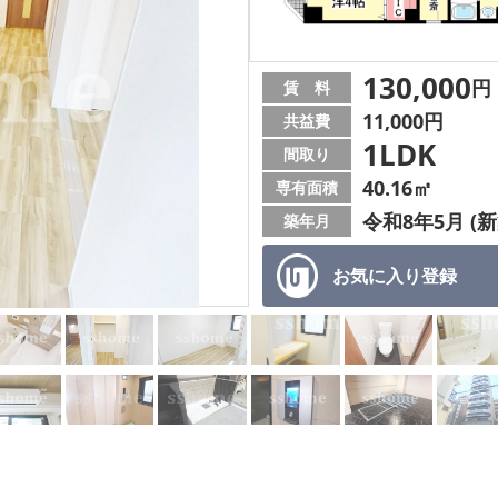
130,000
円
賃 料
11,000円
共益費
1LDK
間取り
40.16㎡
専有面積
令和8年5月 (新
築年月
お気に入り
登録