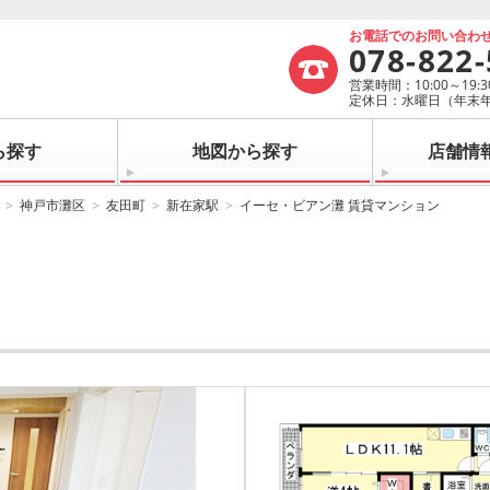
お電話でのお問い合わ
078-822
営業時間：10:00～19:3
定休日：水曜日（年末
ら探す
地図から探す
店舗情
神戸市灘区
友田町
新在家駅
イーセ・ビアン灘 賃貸マンション