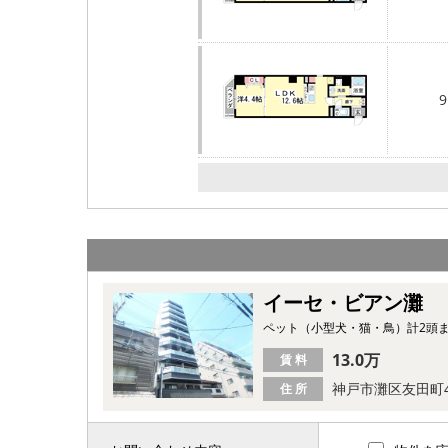
9
イーセ・ビアン灘
ペット（小型犬・猫・鳥）計2頭
13.0万
賃 料
神戸市灘区友田町
住 所