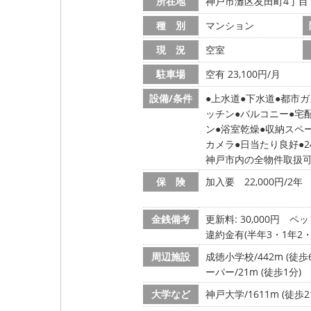
所在地
神戸市灘区友田町4丁目
種 別
マンション
現 況
空室
駐車場
空有 23,100円/月
設備/条件
上水道
下水道
都市ガ
ッチン
バルコニー
宅
ン
浴室乾燥
収納スペ
カメラ
日当たり良好
神戸市内の全物件取扱
保 険
加入要 22,000円/2年
金銭備考
更新料: 30,000円
ペッ
違約金有(半年3・1年2
周辺施設
成徳小学校/442m (徒歩
ーパー/21m (徒歩1分)
大学など
神戸大学/1611m (徒歩2