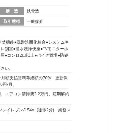
構 造
鉄骨造
取引態様
一般媒介
追焚機能
洗髪洗面化粧台
システムキ
イレ別室
温水洗浄便座
TVモニターホ
部屋
コンロ2口以上
バイク置場
防犯
下さい。
:月額支払賃料等総額の70%、更新保
0円/月、
円、エアコン清掃費2.2万円、短期解約
ブンイレブン/154m (徒歩2分)
業務ス