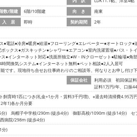
内 訳
LDK11.1帖、洋室4帖
階数/階建
6階/10階建
向 き
南東
入 居
即時
契約期間
2年
ス
電話
冷房
暖房
給湯
フローリング
エレベーター
オートロック
配ボックス
ガスキッチン
シャワー
エアコン
室内洗濯置場
バス・ト
ース
インターネット対応
洗面所独立
W・INクローゼット
駐輪場
角
24時間換気システム
インターネット無料
ペット相談
2人入居可
可能です。現地待ち合せお仕事終わりのご相談等、何なりとお申し付け
保証会社
利用必須 初回保証料
証料1万円/年、口振44
ト飼育時1匹につき(礼金+1か月・賃料3千円増)、※退去時清掃費4.95万
・2年1)各か月分要
6分)
烏帽子中学校/290m (徒歩4分)
御影高校/1090m (徒歩14分)
セ
西病院/298m (徒歩4分)
1分)