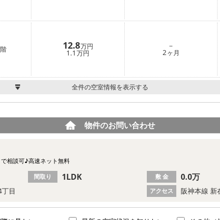
12.8
－
万円
階
2
1.1
ヶ月
万円
全件の空室情報を表示する
物件のお問い合わせ
まで相談可♪高速ネット無料
1LDK
0.0万
間取り
敷 金
4丁目
阪神本線 新
アクセス