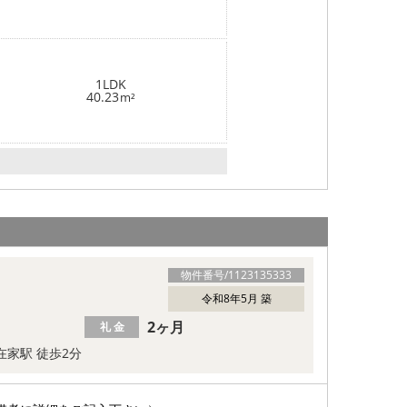
1LDK
40.23
m²
物件番号/
1123135333
令和8年5月 築
2ヶ月
礼 金
在家駅 徒歩2分