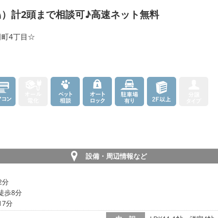
）計2頭まで相談可♪高速ネット無料
田町4丁目☆
設備・周辺情報など
2分
徒歩8分
17分