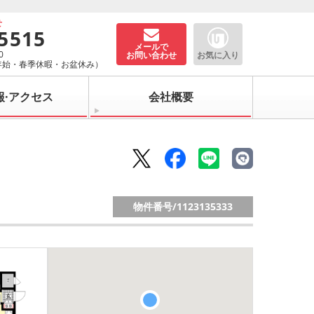
せ
-5515
メールで
0
お問い合わせ
お気に入り
年始・春季休暇・お盆休み）
報·アクセス
会社概要
物件番号/
1123135333