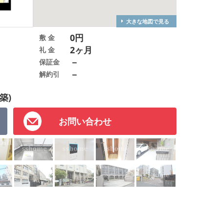
大きな地図で見る
0円
敷 金
2ヶ月
礼 金
－
保証金
－
解約引
築)
お問い合わせ