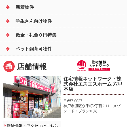
新着物件
学生さん向け物件
敷金・礼金０円特集
ペット飼育可物件
店舗情報
住宅情報ネットワーク・株
式会社エスエスホーム 六甲
本店
〒657-0027
神戸市灘区永手町2丁目2-11 メゾ
ン・ド・ブラン1F東
店舗情報・アクセスはこちら