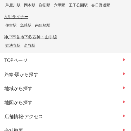
芦屋川駅
岡本駅
御影駅
六甲駅
王子公園駅
春日野道駅
六甲ライナー
住吉駅
魚崎駅
南魚崎駅
神戸市営地下鉄西神・山手線
妙法寺駅
名谷駅
TOPページ
路線·駅から探す
地域から探す
地図から探す
店舗情報·アクセス
会社概要