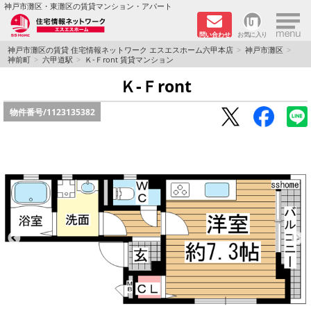
×
神戸市灘区・東灘区の賃貸マンション・アパート
問い合わせ
お気に入り
TOPページ
神戸市灘区の賃貸 住宅情報ネットワーク エスエスホーム六甲本店
神戸市灘区
神前町
六甲道駅
Ｋ‐Ｆront 賃貸マンション
新着物件
Ｋ‐Ｆront
物件番号/
1123135382
学生さん向け物件
敷金·礼金０円特集
ペット飼育可物件
路線·駅から探す
地域から探す
地図から探す