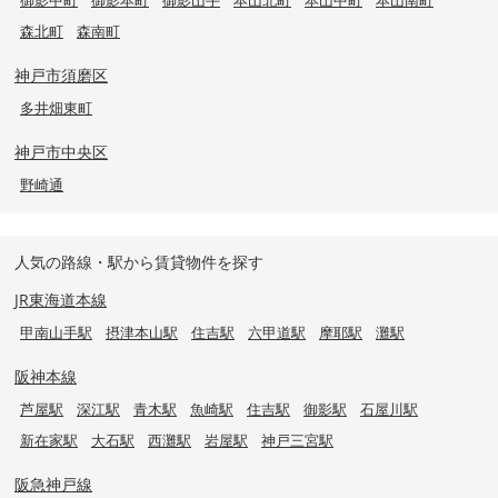
森北町
森南町
神戸市須磨区
多井畑東町
神戸市中央区
野崎通
人気の路線・駅から賃貸物件を探す
JR東海道本線
甲南山手駅
摂津本山駅
住吉駅
六甲道駅
摩耶駅
灘駅
阪神本線
芦屋駅
深江駅
青木駅
魚崎駅
住吉駅
御影駅
石屋川駅
新在家駅
大石駅
西灘駅
岩屋駅
神戸三宮駅
阪急神戸線