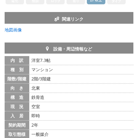
関連リンク
地図画像
設備・周辺情報など
内 訳
洋室7.3帖
種 別
マンション
階数/階建
2階/3階建
向 き
北東
構 造
鉄骨造
現 況
空室
入 居
即時
契約期間
2年
取引態様
一般媒介