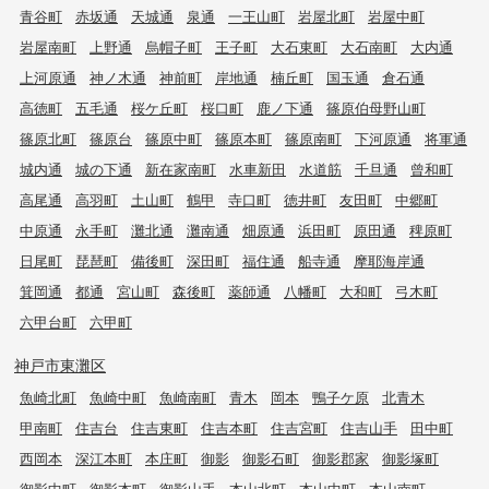
青谷町
赤坂通
天城通
泉通
一王山町
岩屋北町
岩屋中町
岩屋南町
上野通
烏帽子町
王子町
大石東町
大石南町
大内通
上河原通
神ノ木通
神前町
岸地通
楠丘町
国玉通
倉石通
高徳町
五毛通
桜ケ丘町
桜口町
鹿ノ下通
篠原伯母野山町
篠原北町
篠原台
篠原中町
篠原本町
篠原南町
下河原通
将軍通
城内通
城の下通
新在家南町
水車新田
水道筋
千旦通
曾和町
高尾通
高羽町
土山町
鶴甲
寺口町
徳井町
友田町
中郷町
中原通
永手町
灘北通
灘南通
畑原通
浜田町
原田通
稗原町
日尾町
琵琶町
備後町
深田町
福住通
船寺通
摩耶海岸通
箕岡通
都通
宮山町
森後町
薬師通
八幡町
大和町
弓木町
六甲台町
六甲町
神戸市東灘区
魚崎北町
魚崎中町
魚崎南町
青木
岡本
鴨子ケ原
北青木
甲南町
住吉台
住吉東町
住吉本町
住吉宮町
住吉山手
田中町
西岡本
深江本町
本庄町
御影
御影石町
御影郡家
御影塚町
御影中町
御影本町
御影山手
本山北町
本山中町
本山南町