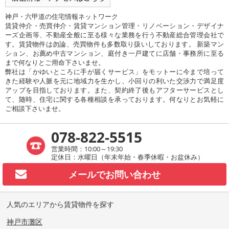
神戸・六甲道の住宅情報ネットワーク
賃貸仲介・売買仲介・賃貸マンション管理・リノベーション・デザイナ
ーズ企画等、不動産全般に至る様々な業務を行う不動産総合管理会社で
す。賃貸物件は勿論、売買物件も多数取り扱いしております。 新築マン
ション、お薦め中古マンション、庭付き一戸建てに店舗・事務所に至る
まで何なりとご用命下さいませ。
弊社は「かゆいところに手が届くサービス」をモットーに今まで培って
きた経験や人脈を元に地域力を生かし、小回りの利いた交渉力で満足度
アップを目指しております。また、契約終了後もアフターサービスとし
て、随時、住宅に関する各種相談を承っております。何なりとお気軽に
ご相談下さいませ。
078-822-5515
営業時間：10:00～19:30
定休日：水曜日（年末年始・春季休暇・お盆休み）
メールで
お問い合わせ
人気のエリアから賃貸物件を探す
神戸市灘区