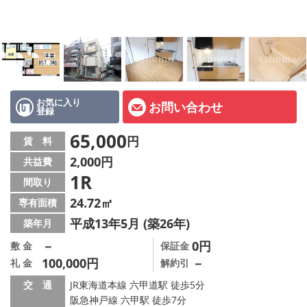
店舗情報·アクセス
会社概要
メールでお問い合わせ
お気に入り
お問い合わせ
登録
65,000
円
賃 料
2,000円
共益費
1R
間取り
24.72㎡
専有面積
平成13年5月 (築26年)
築年月
－
0円
敷 金
保証金
100,000円
－
礼 金
解約引
交 通
JR東海道本線 六甲道駅 徒歩5分
阪急神戸線 六甲駅 徒歩7分