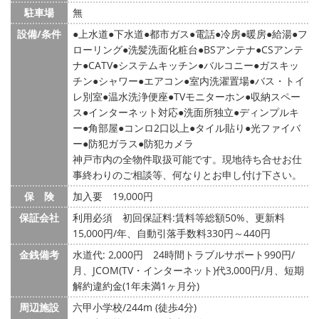
駐車場
無
設備/条件
上水道
下水道
都市ガス
電話
冷房
暖房
給湯
フ
ローリング
洗髪洗面化粧台
BSアンテナ
CSアンテ
ナ
CATV
システムキッチン
バルコニー
ガスキッ
チン
シャワー
エアコン
室内洗濯置場
バス・トイ
レ別室
温水洗浄便座
TVモニターホン
収納スペー
ス
インターネット対応
洗面所独立
ディンプルキ
ー
角部屋
コンロ2口以上
タイル貼り
光ファイバ
ー
防犯ガラス
防犯カメラ
神戸市内の全物件取扱可能です。現地待ち合せお仕
事終わりのご相談等、何なりとお申し付け下さい。
保 険
加入要 19,000円
保証会社
利用必須 初回保証料:賃料等総額50%、更新料
15,000円/年、自動引落手数料330円～440円
金銭備考
水道代: 2,000円
24時間トラブルサポート990円/
月、JCOM(TV・インターネット)代3,000円/月、短期
解約違約金(1年未満1ヶ月分)
周辺施設
六甲小学校/244m (徒歩4分)