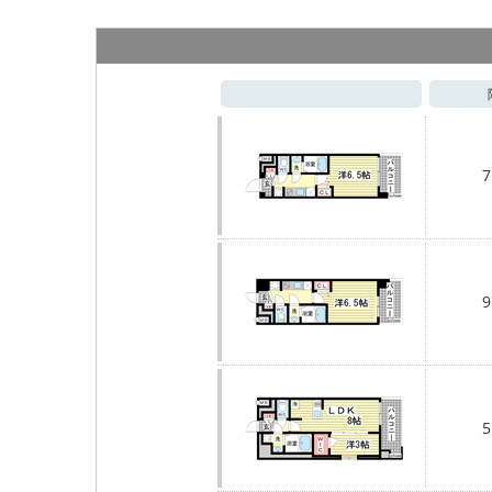
7
9
5