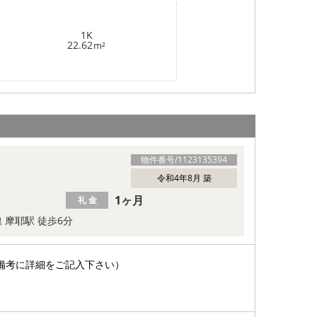
1K
22.62
m²
物件番号/
1123135394
令和4年8月 築
1ヶ月
礼 金
線 摩耶駅 徒歩6分
備考に詳細をご記入下さい）