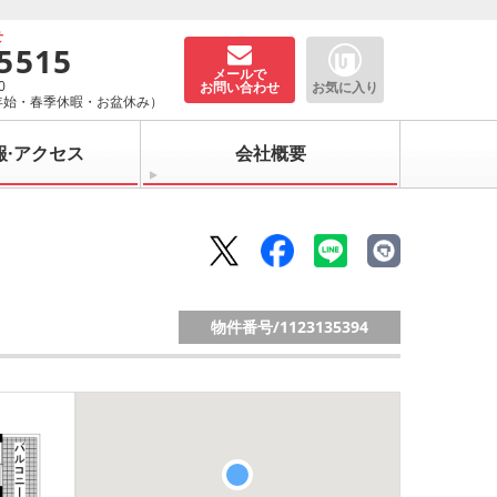
せ
-5515
メールで
0
お問い合わせ
お気に入り
年始・春季休暇・お盆休み）
報·アクセス
会社概要
物件番号/
1123135394