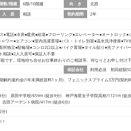
階数/階建
6階/10階建
向 き
北西
入 居
相談
契約期間
2年
ス
電話
冷房
暖房
給湯
フローリング
エレベーター
オートロック
シャワー
エアコン
室内洗濯置場
バス・トイレ別室
温水洗浄便座
TV
面所独立
駐輪場
コンロ2口以上
バイク置場
タイル貼り
光ファイバ
ト相談
2人入居可
保証人不要
可能です。現地待ち合せお仕事終わりのご相談等、何なりとお申し付け
保証会社
利用必須 初回総額50
期解約違約金(1年未満総賃料1ヶ月)、フェニックスプライム3万円(契約時
3分)
原田中学校/659m (徒歩9分)
神戸海星女子学院高校/1121m (徒歩
吉田アーデント病院/417m (徒歩6分)
2分)
ます。