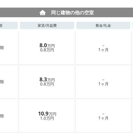
同じ建物の他の空室
階
家賃/
共益費
敷金/
礼金
8.0
－
万円
階
1
0.8
ヶ月
万円
8.3
－
万円
階
1
0.8
ヶ月
万円
10.9
－
万円
階
1
1.0
ヶ月
万円