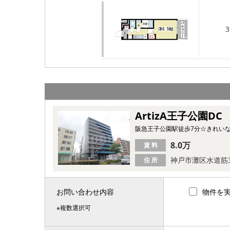
3
ArtizA王子公園DC
阪急王子公園駅徒歩7分☆きれい
8.0万
賃 料
神戸市灘区水道筋
住 所
お問い合わせ内容
物件を
※複数選択可