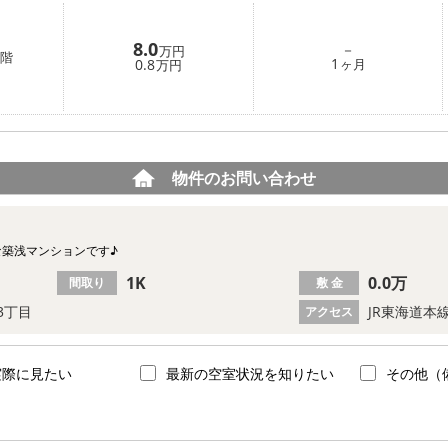
8.0
－
万円
階
1
0.8
ヶ月
万円
物件のお問い合わせ
な築浅マンションです♪
1K
0.0万
間取り
敷 金
3丁目
JR東海道本
アクセス
実際に見たい
最新の空室状況を知りたい
その他（