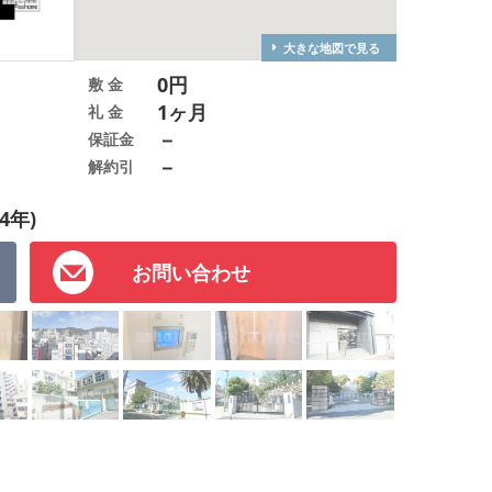
大きな地図で見る
0円
敷 金
1ヶ月
礼 金
－
保証金
－
解約引
4年)
お問い合わせ