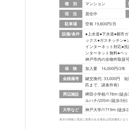
種 別
マンション
現 況
居住中
駐車場
空有 19,800円/月
設備/条件
上水道
下水道
都市ガ
ックス
ガスキッチン
インターネット対応
洗
ンターネット無料
ペッ
神戸市内の全物件取扱
保 険
加入要 16,000円/2年
金銭備考
鍵交換代: 33,000円
短
匹まで、諸条件有)
周辺施設
稗田小学校/178m (徒歩
ルハチ/205m (徒歩3分)
大学など
神戸大学/1719m (徒歩2
表示の情報と現況に差異がある場合は現況優先となり