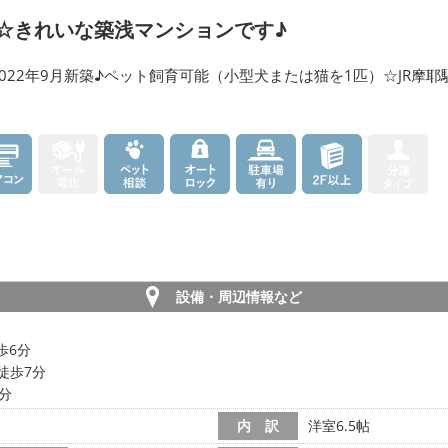
☆きれいな築浅マンションです♪
5☆2022年9月新築♪ペット飼育可能（小型犬または猫を1匹）☆JR
設備・周辺情報など
歩6分
徒歩7分
4分
内 訳
洋室6.5帖