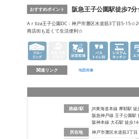
阪急王子公園駅徒歩7分
おすすめポイント
Aｒtiza王子公園DC：神戸市灘区水道筋3丁目5-1
商店街も近くて生活便利☆
関連リンク
地図画像
路線/駅
JR東海道本線 摩耶駅 徒
阪急神戸線 王子公園駅 
阪神本線 大石駅 徒歩1
所在地
神戸市灘区水道筋3丁目