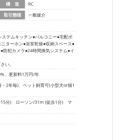
構 造
RC
取引態様
一般媒介
システムキッチン
バルコニー
宅配ボ
モニターホン
浴室乾燥
収納スペース
ー
防犯カメラ
24時間換気システム
イ
下さい。
%、更新料1万円/年
・2年毎)、ペット飼育可(小型犬or猫1
15分)
ローソン/31m (徒歩1分)
マ