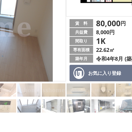
80,000
円
賃 料
8,000円
共益費
1K
間取り
22.62㎡
専有面積
令和4年8月 (築
築年月
お気に入り
登録