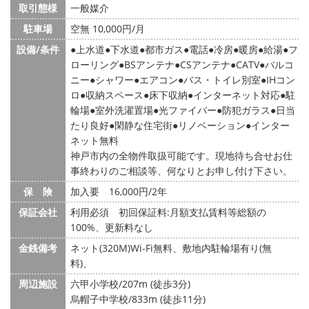
取引態様
一般媒介
駐車場
空無 10,000円/月
設備/条件
上水道
下水道
都市ガス
電話
冷房
暖房
給湯
フ
ローリング
BSアンテナ
CSアンテナ
CATV
バルコ
ニー
シャワー
エアコン
バス・トイレ別室
IHコン
ロ
収納スペース
床下収納
インターネット対応
駐
輪場
室外洗濯置場
光ファイバー
防犯ガラス
日当
たり良好
閑静な住宅街
リノベーション
インター
ネット無料
神戸市内の全物件取扱可能です。現地待ち合せお仕
事終わりのご相談等、何なりとお申し付け下さい。
保 険
加入要 16,000円/2年
保証会社
利用必須 初回保証料:月額支払賃料等総額の
100%、更新料なし
金銭備考
ネット(320M)Wi-Fi無料、敷地内駐輪場有り(無
料)、
周辺施設
六甲小学校/207m (徒歩3分)
烏帽子中学校/833m (徒歩11分)