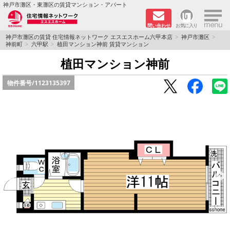
×
神戸市灘区・東灘区の賃貸マンション・アパート
問い合わせ
お気に入り
TOPページ
神戸市灘区の賃貸 住宅情報ネットワーク エスエスホーム六甲本店
神戸市灘区
神前町
六甲駅
植田マンション神前 賃貸マンション
新着物件
植田マンション神前
物件番号/
1123135397
学生さん向け物件
敷金·礼金０円特集
ペット飼育可物件
路線·駅から探す
地域から探す
地図から探す