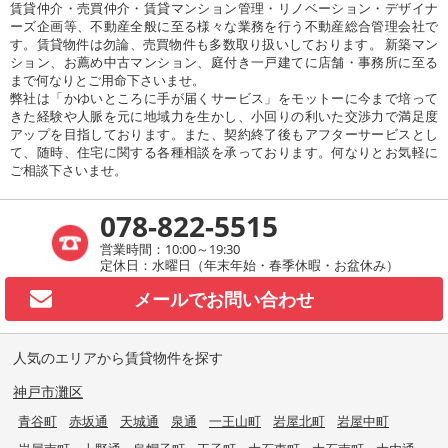
賃貸仲介・売買仲介・賃貸マンション管理・リノベーション・デザイナ
ーズ企画等、不動産全般に至る様々な業務を行う不動産総合管理会社で
す。賃貸物件は勿論、売買物件も多数取り扱いしております。 新築マン
ション、お薦め中古マンション、庭付き一戸建てに店舗・事務所に至る
まで何なりとご用命下さいませ。
弊社は「かゆいところに手が届くサービス」をモットーに今まで培って
きた経験や人脈を元に地域力を生かし、小回りの利いた交渉力で満足度
アップを目指しております。また、契約終了後もアフターサービスとし
て、随時、住宅に関する各種相談を承っております。何なりとお気軽に
ご相談下さいませ。
078-822-5515
営業時間：10:00～19:30
定休日：水曜日（年末年始・春季休暇・お盆休み）
メールで
お問い合わせ
人気のエリアから賃貸物件を探す
神戸市灘区
青谷町
赤坂通
天城通
泉通
一王山町
岩屋北町
岩屋中町