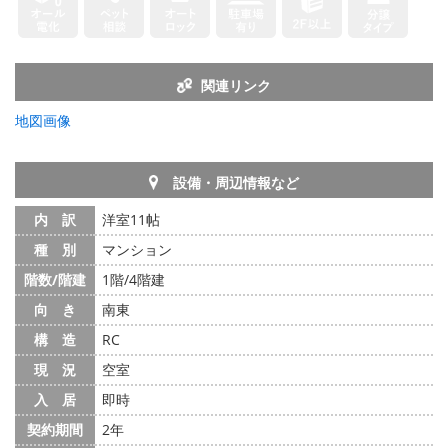
関連リンク
地図画像
設備・周辺情報など
内 訳
洋室11帖
種 別
マンション
階数/階建
1階/4階建
向 き
南東
構 造
RC
現 況
空室
入 居
即時
契約期間
2年