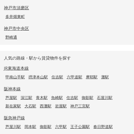
神戸市須磨区
多井畑東町
神戸市中央区
野崎通
人気の路線・駅から賃貸物件を探す
JR東海道本線
甲南山手駅
摂津本山駅
住吉駅
六甲道駅
摩耶駅
灘駅
阪神本線
芦屋駅
深江駅
青木駅
魚崎駅
住吉駅
御影駅
石屋川駅
新在家駅
大石駅
西灘駅
岩屋駅
神戸三宮駅
阪急神戸線
芦屋川駅
岡本駅
御影駅
六甲駅
王子公園駅
春日野道駅