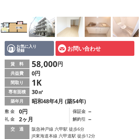
店舗情報·アクセス
会社概要
メールでお問い合わせ
お気に入り
お問い合わせ
登録
58,000
円
賃 料
0円
共益費
1K
間取り
30㎡
専有面積
昭和48年4月 (築54年)
築年月
0円
－
敷 金
保証金
2ヶ月
－
礼 金
解約引
交 通
阪急神戸線 六甲駅 徒歩6分
JR東海道本線 六甲道駅 徒歩12分