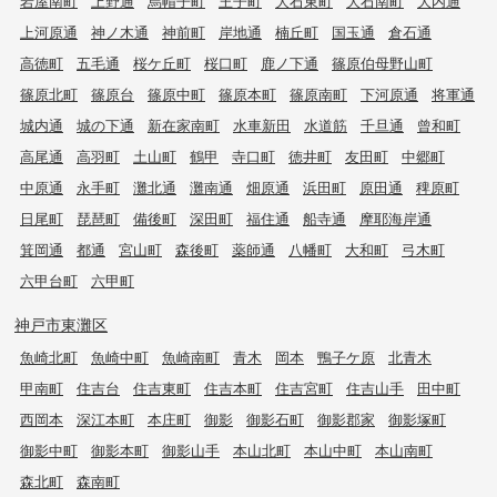
岩屋南町
上野通
烏帽子町
王子町
大石東町
大石南町
大内通
上河原通
神ノ木通
神前町
岸地通
楠丘町
国玉通
倉石通
高徳町
五毛通
桜ケ丘町
桜口町
鹿ノ下通
篠原伯母野山町
篠原北町
篠原台
篠原中町
篠原本町
篠原南町
下河原通
将軍通
城内通
城の下通
新在家南町
水車新田
水道筋
千旦通
曾和町
高尾通
高羽町
土山町
鶴甲
寺口町
徳井町
友田町
中郷町
中原通
永手町
灘北通
灘南通
畑原通
浜田町
原田通
稗原町
日尾町
琵琶町
備後町
深田町
福住通
船寺通
摩耶海岸通
箕岡通
都通
宮山町
森後町
薬師通
八幡町
大和町
弓木町
六甲台町
六甲町
神戸市東灘区
魚崎北町
魚崎中町
魚崎南町
青木
岡本
鴨子ケ原
北青木
甲南町
住吉台
住吉東町
住吉本町
住吉宮町
住吉山手
田中町
西岡本
深江本町
本庄町
御影
御影石町
御影郡家
御影塚町
御影中町
御影本町
御影山手
本山北町
本山中町
本山南町
森北町
森南町