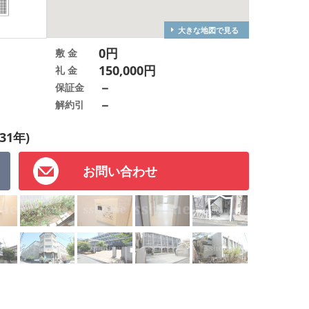
大きな地図で見る
0円
敷 金
150,000円
礼 金
－
保証金
－
解約引
31年)
お問い合わせ