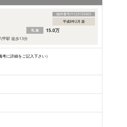
物件番号/
1123135403
平成8年2月 築
15.0万
礼 金
六甲駅 徒歩13分
備考に詳細をご記入下さい）