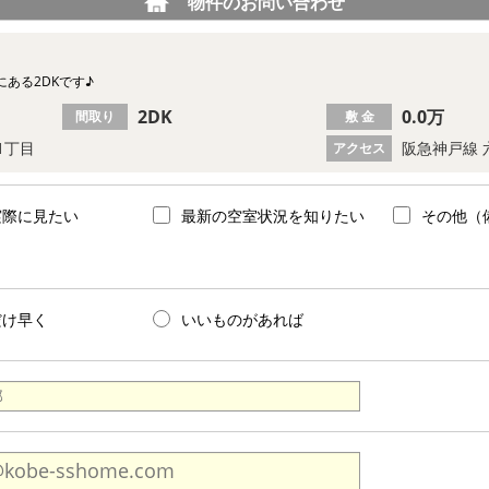
物件のお問い合わせ
ある2DKです♪
2DK
0.0万
間取り
敷 金
1丁目
阪急神戸線 
アクセス
実際に見たい
最新の空室状況を知りたい
その他（
だけ早く
いいものがあれば