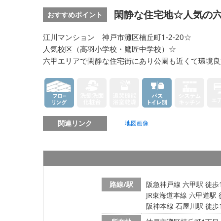
閑静な住宅地☆人気の六
おすすめポイント
江川マンション 神戸市灘区楠丘町1-2-20☆
人気校区（高羽小学校・鷹匠中学校）☆
六甲エリアで閑静な住宅街にあり公園も近くて環境良
関連リンク
地図画像
路線/駅
阪急神戸線 六甲駅 徒歩
JR東海道本線 六甲道駅 
阪神本線 石屋川駅 徒歩