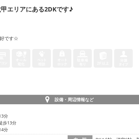
甲エリアにある2DKです♪
好です☆
設備・周辺情報など
13分
徒歩13分
14分