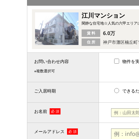
江川マンション
閑静な住宅地☆人気の六甲エリアに
6.0万
賃 料
神戸市灘区楠丘町
住 所
お問い合わせ内容
物件を
※複数選択可
ご入居時期
できる
お名前
必 須
メールアドレス
必 須