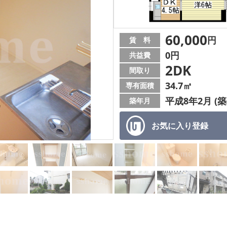
60,000
円
賃 料
0円
共益費
2DK
間取り
34.7㎡
専有面積
平成8年2月 (築
築年月
お気に入り
登録