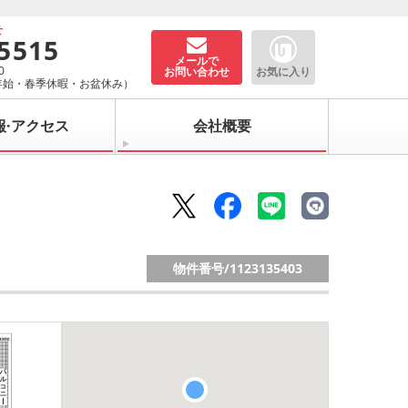
せ
-5515
メールで
0
お問い合わせ
お気に入り
年始・春季休暇・お盆休み）
報·アクセス
会社概要
物件番号/
1123135403