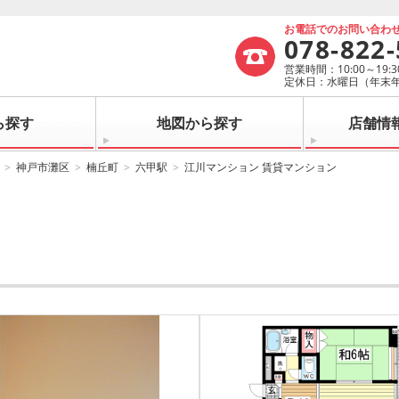
お電話でのお問い合わ
078-822
営業時間：10:00～19:3
定休日：水曜日（年末
ら探す
地図から探す
店舗情
神戸市灘区
楠丘町
六甲駅
江川マンション 賃貸マンション