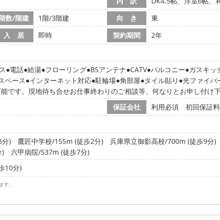
内 訳
DK4.5帖、洋室6帖、
階数/階建
1階/3階建
向 き
東
入 居
即時
契約期間
2年
ス
電話
給湯
フローリング
BSアンテナ
CATV
バルコニー
ガスキッ
スペース
インターネット対応
駐輪場
角部屋
タイル貼り
光ファイバ
可能です。現地待ち合せお仕事終わりのご相談等、何なりとお申し付け
保証会社
利用必須 初回保証料
8分)
鷹匠中学校/155m (徒歩2分)
兵庫県立御影高校/700m (徒歩9分)
)
六甲病院/537m (徒歩7分)
歩10分)
ます。