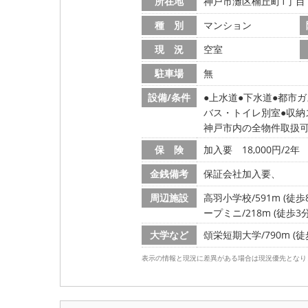
所在地
神戸市灘区楠丘町1丁目
種 別
マンション
現 況
空室
駐車場
無
設備/条件
上水道
下水道
都市ガ
バス・トイレ別室
収納
神戸市内の全物件取扱
保 険
加入要 18,000円/2年
金銭備考
保証会社加入要、
周辺施設
高羽小学校/591m (徒歩
ープミニ/218m (徒歩3分
大学など
頌栄短期大学/790m (徒
表示の情報と現況に差異がある場合は現況優先となり