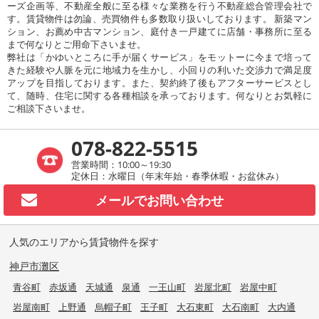
ーズ企画等、不動産全般に至る様々な業務を行う不動産総合管理会社で
す。賃貸物件は勿論、売買物件も多数取り扱いしております。 新築マン
ション、お薦め中古マンション、庭付き一戸建てに店舗・事務所に至る
まで何なりとご用命下さいませ。
弊社は「かゆいところに手が届くサービス」をモットーに今まで培って
きた経験や人脈を元に地域力を生かし、小回りの利いた交渉力で満足度
アップを目指しております。また、契約終了後もアフターサービスとし
て、随時、住宅に関する各種相談を承っております。何なりとお気軽に
ご相談下さいませ。
078-822-5515
営業時間：10:00～19:30
定休日：水曜日（年末年始・春季休暇・お盆休み）
メールで
お問い合わせ
人気のエリアから賃貸物件を探す
神戸市灘区
青谷町
赤坂通
天城通
泉通
一王山町
岩屋北町
岩屋中町
岩屋南町
上野通
烏帽子町
王子町
大石東町
大石南町
大内通