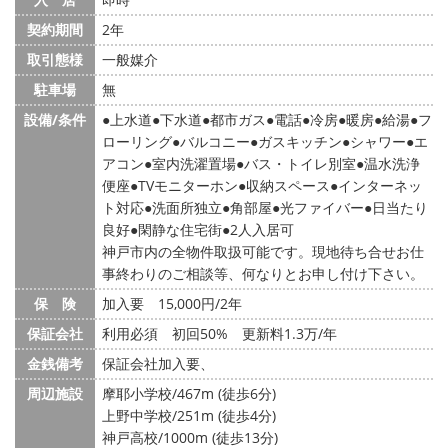
契約期間
2年
取引態様
一般媒介
駐車場
無
設備/条件
上水道
下水道
都市ガス
電話
冷房
暖房
給湯
フ
ローリング
バルコニー
ガスキッチン
シャワー
エ
アコン
室内洗濯置場
バス・トイレ別室
温水洗浄
便座
TVモニターホン
収納スペース
インターネッ
ト対応
洗面所独立
角部屋
光ファイバー
日当たり
良好
閑静な住宅街
2人入居可
神戸市内の全物件取扱可能です。現地待ち合せお仕
事終わりのご相談等、何なりとお申し付け下さい。
保 険
加入要 15,000円/2年
保証会社
利用必須 初回50% 更新料1.3万/年
金銭備考
保証会社加入要、
周辺施設
摩耶小学校/467m (徒歩6分)
上野中学校/251m (徒歩4分)
神戸高校/1000m (徒歩13分)