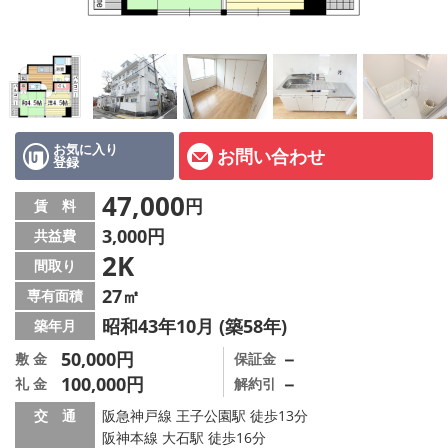
店舗情報·アクセス
会社概要
メールでお問い合わせ
お気に入り
お問い合わせ
登録
47,000
円
賃 料
3,000円
共益費
2K
間取り
27㎡
専有面積
昭和43年10月 (築58年)
築年月
50,000円
－
敷 金
保証金
100,000円
－
礼 金
解約引
交 通
阪急神戸線 王子公園駅 徒歩13分
阪神本線 大石駅 徒歩16分