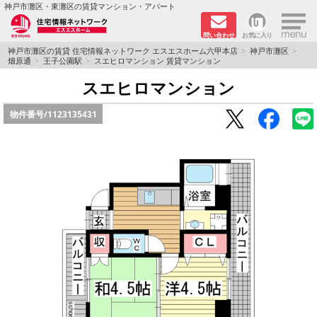
×
神戸市灘区・東灘区の賃貸マンション・アパート
問い合わせ
お気に入り
TOPページ
神戸市灘区の賃貸 住宅情報ネットワーク エスエスホーム六甲本店
神戸市灘区
畑原通
王子公園駅
スエヒロマンション 賃貸マンション
新着物件
スエヒロマンション
物件番号/
1123135431
学生さん向け物件
敷金·礼金０円特集
ペット飼育可物件
路線·駅から探す
地域から探す
地図から探す