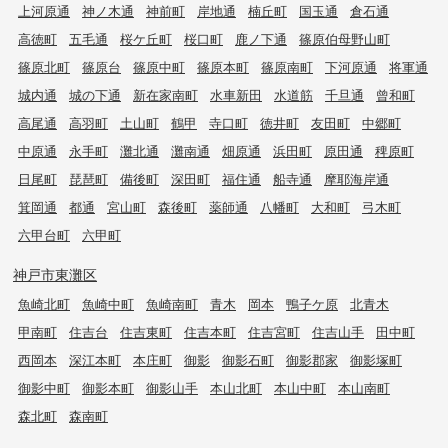
上河原通
神ノ木通
神前町
岸地通
楠丘町
国玉通
倉石通
高徳町
五毛通
桜ケ丘町
桜口町
鹿ノ下通
篠原伯母野山町
篠原北町
篠原台
篠原中町
篠原本町
篠原南町
下河原通
将軍通
城内通
城の下通
新在家南町
水車新田
水道筋
千旦通
曾和町
高尾通
高羽町
土山町
鶴甲
寺口町
徳井町
友田町
中郷町
中原通
永手町
灘北通
灘南通
畑原通
浜田町
原田通
稗原町
日尾町
琵琶町
備後町
深田町
福住通
船寺通
摩耶海岸通
箕岡通
都通
宮山町
森後町
薬師通
八幡町
大和町
弓木町
六甲台町
六甲町
神戸市東灘区
魚崎北町
魚崎中町
魚崎南町
青木
岡本
鴨子ケ原
北青木
甲南町
住吉台
住吉東町
住吉本町
住吉宮町
住吉山手
田中町
西岡本
深江本町
本庄町
御影
御影石町
御影郡家
御影塚町
御影中町
御影本町
御影山手
本山北町
本山中町
本山南町
森北町
森南町