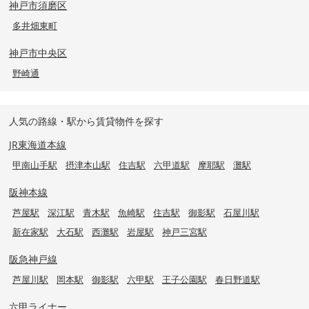
神戸市須磨区
多井畑東町
神戸市中央区
野崎通
人気の路線・駅から賃貸物件を探す
JR東海道本線
甲南山手駅
摂津本山駅
住吉駅
六甲道駅
摩耶駅
灘駅
阪神本線
芦屋駅
深江駅
青木駅
魚崎駅
住吉駅
御影駅
石屋川駅
新在家駅
大石駅
西灘駅
岩屋駅
神戸三宮駅
阪急神戸線
芦屋川駅
岡本駅
御影駅
六甲駅
王子公園駅
春日野道駅
六甲ライナー