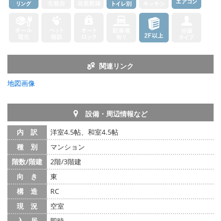
関連リンク
地図画像
設備・周辺情報など
内 訳
洋室4.5帖、和室4.5帖
種 別
マンション
階数/階建
2階/3階建
向 き
東
構 造
RC
現 況
空室
入 居
即時