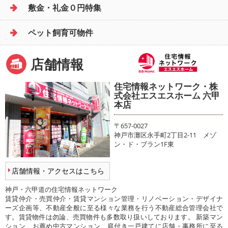
敷金・礼金０円特集
ペット飼育可物件
店舗情報
住宅情報ネットワーク・株
式会社エスエスホーム 六甲
本店
〒657-0027
神戸市灘区永手町2丁目2-11 メゾ
ン・ド・ブラン1F東
店舗情報・アクセスはこちら
神戸・六甲道の住宅情報ネットワーク
賃貸仲介・売買仲介・賃貸マンション管理・リノベーション・デザイナ
ーズ企画等、不動産全般に至る様々な業務を行う不動産総合管理会社で
す。賃貸物件は勿論、売買物件も多数取り扱いしております。 新築マン
ション、お薦め中古マンション、庭付き一戸建てに店舗・事務所に至る