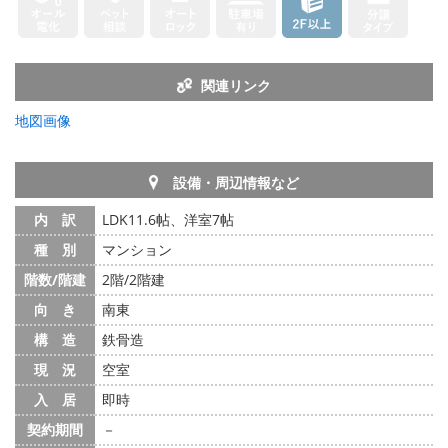
関連リンク
地図画像
設備・周辺情報など
内 訳
LDK11.6帖、洋室7帖
種 別
マンション
階数/階建
2階/2階建
向 き
南東
構 造
鉄骨造
現 況
空室
入 居
即時
契約期間
－