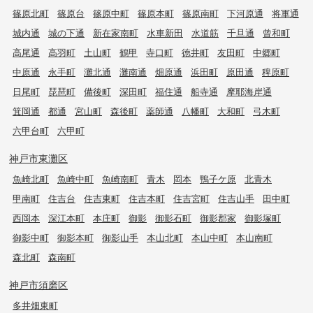
篠原北町
篠原台
篠原中町
篠原本町
篠原南町
下河原通
将軍通
城内通
城の下通
新在家南町
水車新田
水道筋
千旦通
曾和町
高尾通
高羽町
土山町
鶴甲
寺口町
徳井町
友田町
中郷町
中原通
永手町
灘北通
灘南通
畑原通
浜田町
原田通
稗原町
日尾町
琵琶町
備後町
深田町
福住通
船寺通
摩耶海岸通
箕岡通
都通
宮山町
森後町
薬師通
八幡町
大和町
弓木町
六甲台町
六甲町
神戸市東灘区
魚崎北町
魚崎中町
魚崎南町
青木
岡本
鴨子ケ原
北青木
甲南町
住吉台
住吉東町
住吉本町
住吉宮町
住吉山手
田中町
西岡本
深江本町
本庄町
御影
御影石町
御影郡家
御影塚町
御影中町
御影本町
御影山手
本山北町
本山中町
本山南町
森北町
森南町
神戸市須磨区
多井畑東町