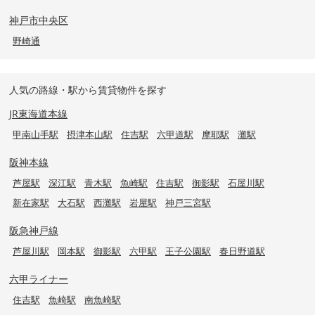
神戸市中央区
野崎通
人気の路線・駅から賃貸物件を探す
JR東海道本線
甲南山手駅
摂津本山駅
住吉駅
六甲道駅
摩耶駅
灘駅
阪神本線
芦屋駅
深江駅
青木駅
魚崎駅
住吉駅
御影駅
石屋川駅
新在家駅
大石駅
西灘駅
岩屋駅
神戸三宮駅
阪急神戸線
芦屋川駅
岡本駅
御影駅
六甲駅
王子公園駅
春日野道駅
六甲ライナー
住吉駅
魚崎駅
南魚崎駅