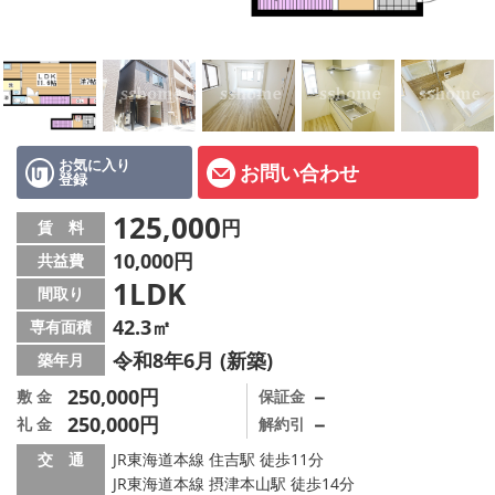
店舗情報·アクセス
会社概要
メールでお問い合わせ
お気に入り
お問い合わせ
登録
125,000
円
賃 料
10,000円
共益費
1LDK
間取り
42.3㎡
専有面積
令和8年6月 (新築)
築年月
250,000円
－
敷 金
保証金
250,000円
－
礼 金
解約引
交 通
JR東海道本線 住吉駅 徒歩11分
JR東海道本線 摂津本山駅 徒歩14分