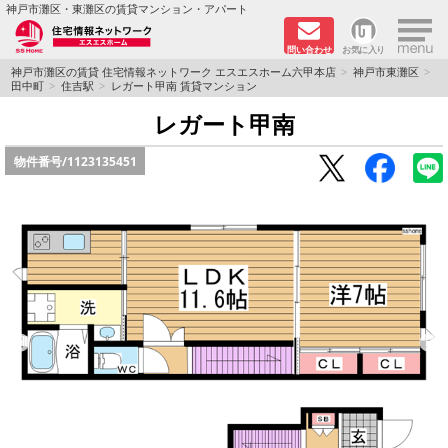
×
神戸市灘区・東灘区の賃貸マンション・アパート
問い合わせ
お気に入り
TOPページ
神戸市灘区の賃貸 住宅情報ネットワーク エスエスホーム六甲本店
神戸市東灘区
田中町
住吉駅
レガート甲南 賃貸マンション
新着物件
レガート甲南
物件番号/
1123135451
学生さん向け物件
敷金·礼金０円特集
ペット飼育可物件
路線·駅から探す
地域から探す
地図から探す