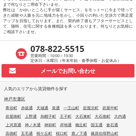
まで何なりとご用命下さいませ。
弊社は「かゆいところに手が届くサービス」をモットーに今まで培って
きた経験や人脈を元に地域力を生かし、小回りの利いた交渉力で満足度
アップを目指しております。また、契約終了後もアフターサービスとし
て、随時、住宅に関する各種相談を承っております。何なりとお気軽に
ご相談下さいませ。
078-822-5515
営業時間：10:00～19:30
定休日：水曜日（年末年始・春季休暇・お盆休み）
メールで
お問い合わせ
人気のエリアから賃貸物件を探す
神戸市灘区
青谷町
赤坂通
天城通
泉通
一王山町
岩屋北町
岩屋中町
岩屋南町
上野通
烏帽子町
王子町
大石東町
大石南町
大内通
上河原通
神ノ木通
神前町
岸地通
楠丘町
国玉通
倉石通
高徳町
五毛通
桜ケ丘町
桜口町
鹿ノ下通
篠原伯母野山町