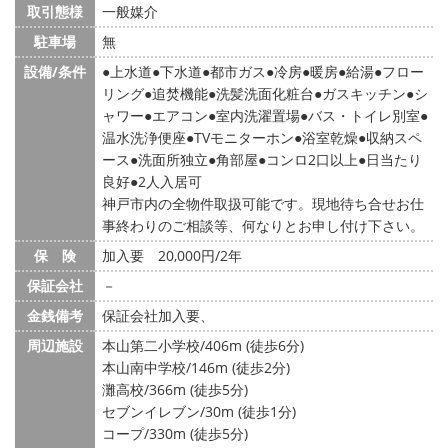
取引態様
一般媒介
駐車場
無
設備/条件
上水道
下水道
都市ガス
冷房
暖房
給湯
フロー
リング
追焚機能
洗髪洗面化粧台
ガスキッチン
シ
ャワー
エアコン
室内洗濯置場
バス・トイレ別室
温水洗浄便座
TVモニターホン
浴室乾燥
収納スペ
ース
洗面所独立
角部屋
コンロ2口以上
日当たり
良好
2人入居可
神戸市内の全物件取扱可能です。現地待ち合せお仕
事終わりのご相談等、何なりとお申し付け下さい。
保 険
加入要 20,000円/2年
保証会社
－
金銭備考
保証会社加入要、
周辺施設
本山第二小学校/406m (徒歩6分)
本山南中学校/146m (徒歩2分)
灘高校/366m (徒歩5分)
セブンイレブン/30m (徒歩1分)
コープ/330m (徒歩5分)