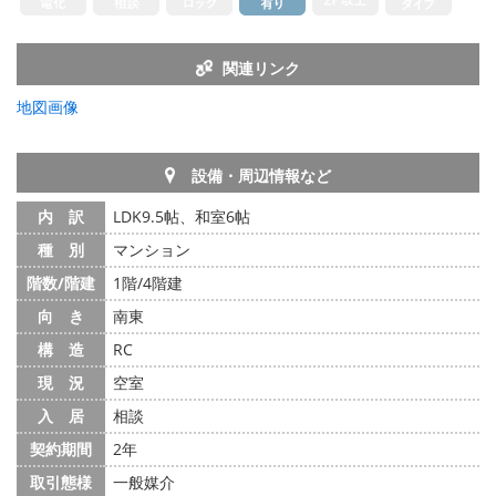
関連リンク
地図画像
設備・周辺情報など
内 訳
LDK9.5帖、和室6帖
種 別
マンション
階数/階建
1階/4階建
向 き
南東
構 造
RC
現 況
空室
入 居
相談
契約期間
2年
取引態様
一般媒介