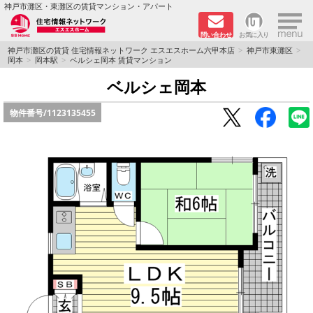
×
神戸市灘区・東灘区の賃貸マンション・アパート
問い合わせ
お気に入り
TOPページ
神戸市灘区の賃貸 住宅情報ネットワーク エスエスホーム六甲本店
神戸市東灘区
岡本
岡本駅
ベルシェ岡本 賃貸マンション
新着物件
ベルシェ岡本
物件番号/
1123135455
学生さん向け物件
敷金·礼金０円特集
ペット飼育可物件
路線·駅から探す
地域から探す
地図から探す