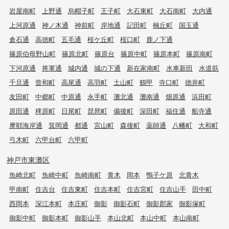
岩屋南町
上野通
烏帽子町
王子町
大石東町
大石南町
大内通
上河原通
神ノ木通
神前町
岸地通
記田町
楠丘町
国玉通
倉石通
高徳町
五毛通
桜ケ丘町
桜口町
鹿ノ下通
篠原伯母野山町
篠原北町
篠原台
篠原中町
篠原本町
篠原南町
下河原通
将軍通
城内通
城の下通
新在家南町
水車新田
水道筋
千旦通
曾和町
高尾通
高羽町
土山町
鶴甲
寺口町
徳井町
友田町
中郷町
中原通
永手町
灘北通
灘南通
畑原通
浜田町
原田通
稗原町
日尾町
琵琶町
備後町
深田町
福住通
船寺通
摩耶海岸通
箕岡通
都通
宮山町
森後町
薬師通
八幡町
大和町
弓木町
六甲台町
六甲町
神戸市東灘区
魚崎北町
魚崎中町
魚崎南町
青木
岡本
鴨子ケ原
北青木
甲南町
住吉台
住吉東町
住吉本町
住吉宮町
住吉山手
田中町
西岡本
深江本町
本庄町
御影
御影石町
御影郡家
御影塚町
御影中町
御影本町
御影山手
本山北町
本山中町
本山南町