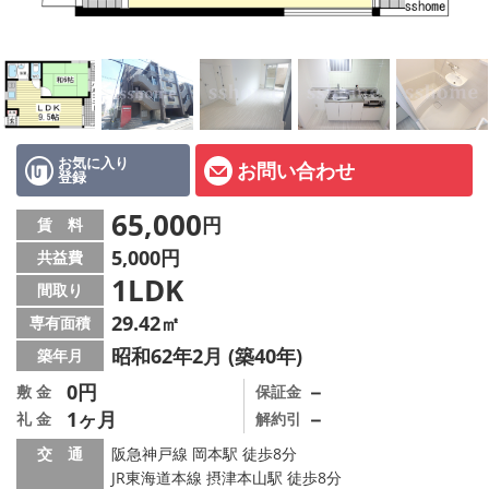
店舗情報·アクセス
会社概要
メールでお問い合わせ
お気に入り
お問い合わせ
登録
65,000
円
賃 料
5,000円
共益費
1LDK
間取り
29.42㎡
専有面積
昭和62年2月 (築40年)
築年月
0円
－
敷 金
保証金
1ヶ月
－
礼 金
解約引
交 通
阪急神戸線 岡本駅 徒歩8分
JR東海道本線 摂津本山駅 徒歩8分