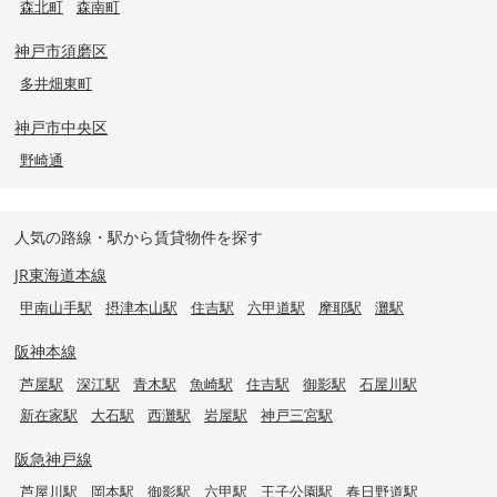
森北町
森南町
神戸市須磨区
多井畑東町
神戸市中央区
野崎通
人気の路線・駅から賃貸物件を探す
JR東海道本線
甲南山手駅
摂津本山駅
住吉駅
六甲道駅
摩耶駅
灘駅
阪神本線
芦屋駅
深江駅
青木駅
魚崎駅
住吉駅
御影駅
石屋川駅
新在家駅
大石駅
西灘駅
岩屋駅
神戸三宮駅
阪急神戸線
芦屋川駅
岡本駅
御影駅
六甲駅
王子公園駅
春日野道駅