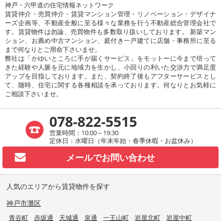
神戸・六甲道の住宅情報ネットワーク
賃貸仲介・売買仲介・賃貸マンション管理・リノベーション・デザイナ
ーズ企画等、不動産全般に至る様々な業務を行う不動産総合管理会社で
す。賃貸物件は勿論、売買物件も多数取り扱いしております。 新築マン
ション、お薦め中古マンション、庭付き一戸建てに店舗・事務所に至る
まで何なりとご用命下さいませ。
弊社は「かゆいところに手が届くサービス」をモットーに今まで培って
きた経験や人脈を元に地域力を生かし、小回りの利いた交渉力で満足度
アップを目指しております。また、契約終了後もアフターサービスとし
て、随時、住宅に関する各種相談を承っております。何なりとお気軽に
ご相談下さいませ。
078-822-5515
営業時間：10:00～19:30
定休日：水曜日（年末年始・春季休暇・お盆休み）
メールで
お問い合わせ
人気のエリアから賃貸物件を探す
神戸市灘区
青谷町
赤坂通
天城通
泉通
一王山町
岩屋北町
岩屋中町