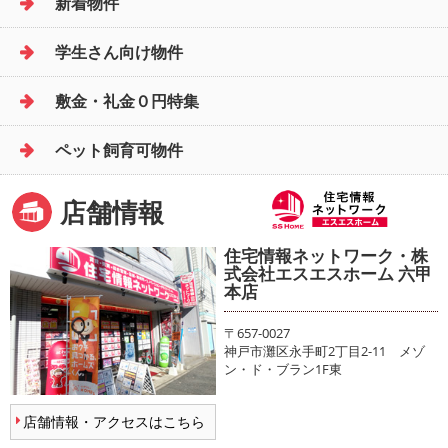
新着物件
学生さん向け物件
敷金・礼金０円特集
ペット飼育可物件
店舗情報
住宅情報ネットワーク・株
式会社エスエスホーム 六甲
本店
〒657-0027
神戸市灘区永手町2丁目2-11 メゾ
ン・ド・ブラン1F東
店舗情報・アクセスはこちら