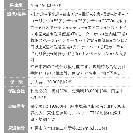
駐車場
空有 19,800円/月
設備/条件
上水道
下水道
都市ガス
電話
冷房
暖房
給湯
フ
ローリング
BSアンテナ
CSアンテナ
CATV
バルコ
ニー
ガスキッチン
シャワー
エアコン
バス・トイ
レ別室
温水洗浄便座
TVモニターホン
屋内駐車場
収納スペース
インターネット対応
角部屋
コンロ2
口以上
室外洗濯置場
光ファイバー
防犯カメラ
日
当たり良好
閑静な住宅街
リノベーション
2人入居
可
神戸市内の全物件取扱可能です。現地待ち合せお仕
事終わりのご相談等、何なりとお申し付け下さい。
保 険
加入要 20,000円/2年
保証会社
利用必須 初回50%、更新料13,000円/年、口振手
220円/月
金銭備考
鍵交換代: 19,800円
駐車場高さ制限有北側1600未
満のみ、東側空き無し、ネットJTT1G対応(回線工
事・契約不要)
周辺施設
神戸市立本山第二小学校/209m (徒歩3分)