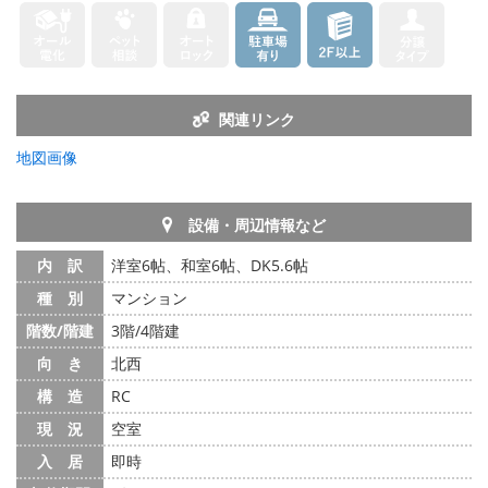
関連リンク
地図画像
設備・周辺情報など
内 訳
洋室6帖、和室6帖、DK5.6帖
種 別
マンション
階数/階建
3階/4階建
向 き
北西
構 造
RC
現 況
空室
入 居
即時