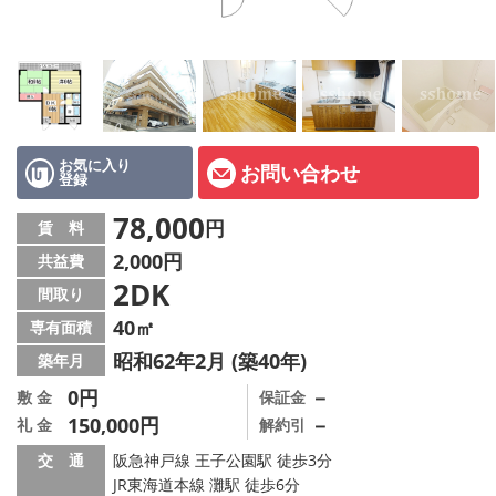
店舗情報·アクセス
会社概要
メールでお問い合わせ
お気に入り
お問い合わせ
登録
78,000
円
賃 料
2,000円
共益費
2DK
間取り
40㎡
専有面積
昭和62年2月 (築40年)
築年月
0円
－
敷 金
保証金
150,000円
－
礼 金
解約引
交 通
阪急神戸線 王子公園駅 徒歩3分
JR東海道本線 灘駅 徒歩6分