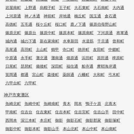
岩屋南町
上野通
烏帽子町
王子町
大石東町
大石南町
大内通
上河原通
神ノ木通
神前町
岸地通
楠丘町
国玉通
倉石通
高徳町
五毛通
桜ケ丘町
桜口町
鹿ノ下通
篠原伯母野山町
篠原北町
篠原台
篠原中町
篠原本町
篠原南町
下河原通
将軍通
城内通
城の下通
新在家南町
水車新田
水道筋
千旦通
曾和町
高尾通
高羽町
土山町
鶴甲
寺口町
徳井町
友田町
中郷町
中原通
永手町
灘北通
灘南通
畑原通
浜田町
原田通
稗原町
日尾町
琵琶町
備後町
深田町
福住通
船寺通
摩耶海岸通
箕岡通
都通
宮山町
森後町
薬師通
八幡町
大和町
弓木町
六甲台町
六甲町
神戸市東灘区
魚崎北町
魚崎中町
魚崎南町
青木
岡本
鴨子ケ原
北青木
甲南町
住吉台
住吉東町
住吉本町
住吉宮町
住吉山手
田中町
西岡本
深江本町
本庄町
御影
御影石町
御影郡家
御影塚町
御影中町
御影本町
御影山手
本山北町
本山中町
本山南町