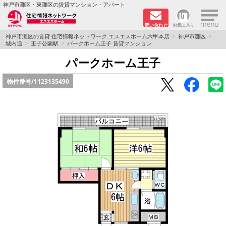
×
神戸市灘区・東灘区の賃貸マンション・アパート
問い合わせ
お気に入り
TOPページ
神戸市灘区の賃貸 住宅情報ネットワーク エスエスホーム六甲本店
神戸市灘区
城内通
王子公園駅
パークホーム王子 賃貸マンション
新着物件
パークホーム王子
物件番号/
1123135490
学生さん向け物件
敷金·礼金０円特集
ペット飼育可物件
路線·駅から探す
地域から探す
地図から探す