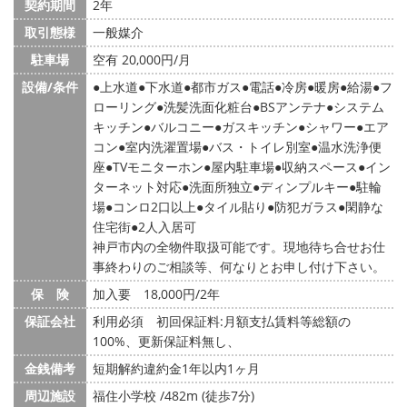
契約期間
2年
取引態様
一般媒介
駐車場
空有 20,000円/月
設備/条件
上水道
下水道
都市ガス
電話
冷房
暖房
給湯
フ
ローリング
洗髪洗面化粧台
BSアンテナ
システム
キッチン
バルコニー
ガスキッチン
シャワー
エア
コン
室内洗濯置場
バス・トイレ別室
温水洗浄便
座
TVモニターホン
屋内駐車場
収納スペース
イン
ターネット対応
洗面所独立
ディンプルキー
駐輪
場
コンロ2口以上
タイル貼り
防犯ガラス
閑静な
住宅街
2人入居可
神戸市内の全物件取扱可能です。現地待ち合せお仕
事終わりのご相談等、何なりとお申し付け下さい。
保 険
加入要 18,000円/2年
保証会社
利用必須 初回保証料:月額支払賃料等総額の
100%、更新保証料無し、
金銭備考
短期解約違約金1年以内1ヶ月
周辺施設
福住小学校 /482m (徒歩7分)