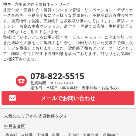
神戸・六甲道の住宅情報ネットワーク
賃貸仲介・売買仲介・賃貸マンション管理・リノベーション・デザイナ
ーズ企画等、不動産全般に至る様々な業務を行う不動産総合管理会社で
す。賃貸物件は勿論、売買物件も多数取り扱いしております。 新築マン
ション、お薦め中古マンション、庭付き一戸建てに店舗・事務所に至る
まで何なりとご用命下さいませ。
弊社は「かゆいところに手が届くサービス」をモットーに今まで培って
きた経験や人脈を元に地域力を生かし、小回りの利いた交渉力で満足度
アップを目指しております。また、契約終了後もアフターサービスとし
て、随時、住宅に関する各種相談を承っております。何なりとお気軽に
ご相談下さいませ。
078-822-5515
営業時間：10:00～19:30
定休日：水曜日（年末年始・春季休暇・お盆休み）
メールで
お問い合わせ
人気のエリアから賃貸物件を探す
神戸市灘区
青谷町
赤坂通
天城通
泉通
一王山町
岩屋北町
岩屋中町