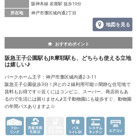
阪神本線 岩屋駅 徒歩10分
所在地
神戸市灘区城内通2丁目
地図を見る
おすすめポイント
阪急王子公園駅もJR摩耶駅も、どちらも使える立地
は嬉しい♪
パークホーム王子：神戸市灘区城内通2-3-11
阪急王子公園徒歩3分！JRとの２線利用可能☆閑静な住宅地で
賃料もお得です☆近くにはコンビニ、スーパー、商店街もあ
るので生活には困りません♪王子動物園にも徒歩すぐ、動物園
の年間パスありますよ☆