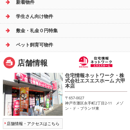
新着物件
学生さん向け物件
敷金・礼金０円特集
ペット飼育可物件
店舗情報
住宅情報ネットワーク・株
式会社エスエスホーム 六甲
本店
〒657-0027
神戸市灘区永手町2丁目2-11 メゾ
ン・ド・ブラン1F東
店舗情報・アクセスはこちら