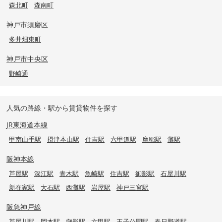
森北町
森南町
神戸市須磨区
多井畑東町
神戸市中央区
野崎通
人気の路線・駅から賃貸物件を探す
JR東海道本線
甲南山手駅
摂津本山駅
住吉駅
六甲道駅
摩耶駅
灘駅
阪神本線
芦屋駅
深江駅
青木駅
魚崎駅
住吉駅
御影駅
石屋川駅
新在家駅
大石駅
西灘駅
岩屋駅
神戸三宮駅
阪急神戸線
芦屋川駅
岡本駅
御影駅
六甲駅
王子公園駅
春日野道駅